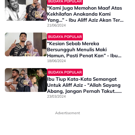
BUDAYA POPULAR
“Kami Juga Memohon Maaf Atas
Kekhilafan Anakanda Kami
Yang…” - Ibu Aliff Aziz Akan Terus
Nasihat Hingga Tutup Mata
21/06/2024
BUDAYA POPULAR
“Kesian Sebab Mereka
Bersungguh Menulis Maki
Hamun, Pasti Penat Kan” - Ibu
Aliff Aziz
18/06/2024
BUDAYA POPULAR
Ibu Tiup Kata-Kata Semangat
Untuk Aliff Aziz - "Allah Sayang
Abang, Jangan Pernah Takut...
Kamu Tak Sendirian"
23/03/2024
Advertisement