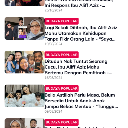
Ini Respons Ibu Aliff Aziz -
“Jangan Pernah Gentar Pada…”
25/10/2024
BUDAYA POPULAR
Lagi Sekali Difitnah, Ibu Aliff Aziz
Mahu Utamakan Kehidupan
Tanpa Fikir Orang Lain - “Saya
Sangat Terhibur Dengan…”
19/08/2024
BUDAYA POPULAR
Dituduh Nak Tuntut Seorang
Cucu, Ibu Aliff Aziz Mahu
Bertemu Dengan Pemfitnah -
“Saya Ingin Tahu Dari Mana Dia
16/08/2024
Dapat Info Fitnah”
BUDAYA POPULAR
Bella Astillah Perlu Masa, Belum
Bersedia Untuk Anak-Anak
Jumpa Bekas Mentua - “Tunggu
Waktu Sesuai, Saya Tak Nak
09/08/2024
Ayden Jadi Keliru”
BUDAYA POPULAR