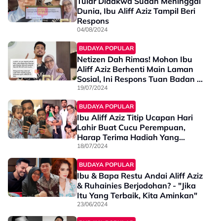
Tular Didakwa Sudah Meninggal
Dunia, Ibu Aliff Aziz Tampil Beri
Respons
04/08/2024
BUDAYA POPULAR
Netizen Dah Rimas! Mohon Ibu
Aliff Aziz Berhenti Main Laman
Sosial, Ini Respons Tuan Badan -
“Meh Kalau Kurang Kasih
19/07/2024
Sayang, Kami Sayangkan Ok”
BUDAYA POPULAR
Ibu Aliff Aziz Titip Ucapan Hari
Lahir Buat Cucu Perempuan,
Harap Terima Hadiah Yang
Ditinggalkan - “Kami Tetap Tidak
18/07/2024
Akan Berhenti Cuba Untuk…”
BUDAYA POPULAR
Ibu & Bapa Restu Andai Aliff Aziz
& Ruhainies Berjodohan? - "Jika
Itu Yang Terbaik, Kita Aminkan"
23/06/2024