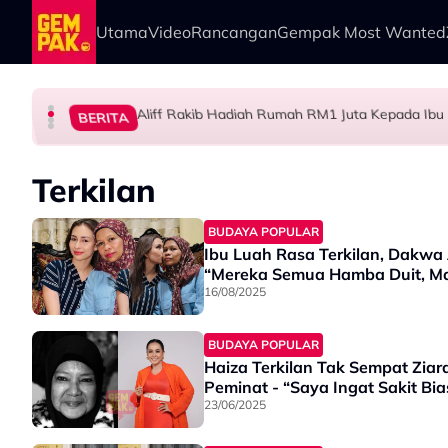
Skip to main content
Utama
Video
Rancangan
Gempak Most Wanted
Aliff Rakib Hadiah Rumah RM1 Juta Kepada Ibu
HIBURAN
SELEBRITI
BERITA
BERITA
Atlet Golf Tidak Diculik, ‘Lari’ ke Bangkok Seb
Mahu Bantu Ribuan Pencinta Ilmu Setiap Mi
Big Stage Rocketfuel: Tiada Penyingkiran Sel
Terkilan
BUDAYA POPULAR
Ibu Luah Rasa Terkilan, Dakw
“Mereka Semua Hamba Duit, M
16/08/2025
BUDAYA POPULAR
Haiza Terkilan Tak Sempat Zia
Peminat - “Saya Ingat Sakit Bi
23/06/2025