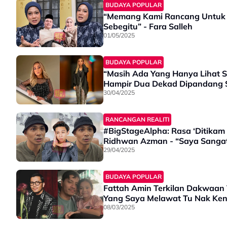
BUDAYA POPULAR
“Memang Kami Rancang Untuk B
Sebegitu” - Fara Salleh
01/05/2025
BUDAYA POPULAR
“Masih Ada Yang Hanya Lihat S
Hampir Dua Dekad Dipandang 
30/04/2025
RANCANGAN REALITI
#BigStageAlpha: Rasa ‘Ditikam
Ridhwan Azman - “Saya Sanga
29/04/2025
BUDAYA POPULAR
Fattah Amin Terkilan Dakwaan 
Yang Saya Melawat Tu Nak Ken
08/03/2025