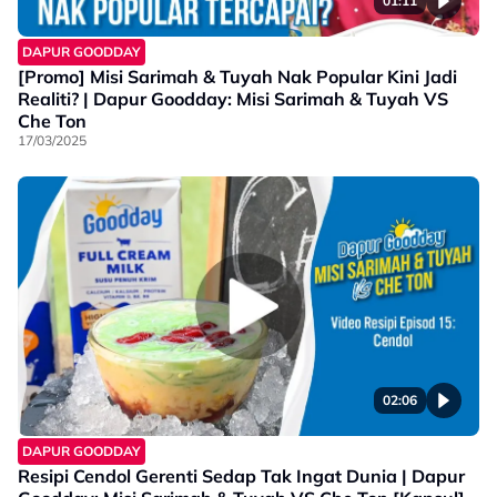
01:11
DAPUR GOODDAY
[Promo] Misi Sarimah & Tuyah Nak Popular Kini Jadi
Realiti? | Dapur Goodday: Misi Sarimah & Tuyah VS
Che Ton
17/03/2025
02:06
DAPUR GOODDAY
Resipi Cendol Gerenti Sedap Tak Ingat Dunia | Dapur