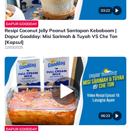
03:22
DAPUR GOODDAY
Resipi Coconut Jelly Peanut Santapan Kebaboom |
Dapur Goodday: Misi Sarimah & Tuyah VS Che Ton
[Kapsul]
22/03/2025
06:23
DAPUR GOODDAY