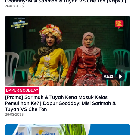
Goodday: Misi Sarimah & Tuyah VS Che Ton [Kapsul]
26/03/2025
01:12
DAPUR GOODDAY
[Promo] Sarimah & Tuyah Kena Masuk Kelas
Pemulihan Ke? | Dapur Goodday: Misi Sarimah &
Tuyah VS Che Ton
26/03/2025