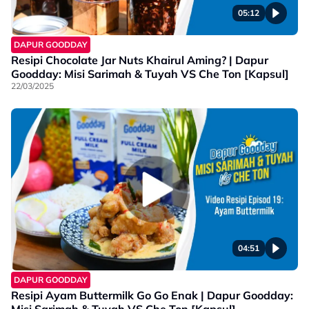
05:12
DAPUR GOODDAY
Resipi Chocolate Jar Nuts Khairul Aming? | Dapur
Goodday: Misi Sarimah & Tuyah VS Che Ton [Kapsul]
22/03/2025
04:51
DAPUR GOODDAY
Resipi Ayam Buttermilk Go Go Enak | Dapur Goodday:
Misi Sarimah & Tuyah VS Che Ton [Kapsul]