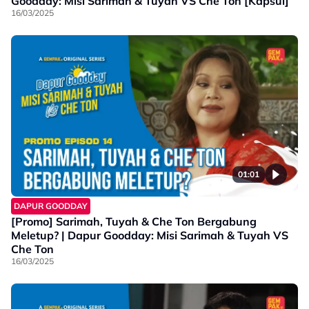
Goodday: Misi Sarimah & Tuyah VS Che Ton [Kapsul]
16/03/2025
01:01
DAPUR GOODDAY
[Promo] Sarimah, Tuyah & Che Ton Bergabung
Meletup? | Dapur Goodday: Misi Sarimah & Tuyah VS
Che Ton
16/03/2025