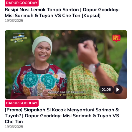
DAPUR GOODDAY
Resipi Nasi Lemak Tanpa Santan | Dapur Goodday:
Misi Sarimah & Tuyah VS Che Ton [Kapsul]
19/03/2025
01:05
DAPUR GOODDAY
[Promo] Siapakah Si Kacak Menyantuni Sarimah &
Tuyah? | Dapur Goodday: Misi Sarimah & Tuyah VS
Che Ton
19/03/2025