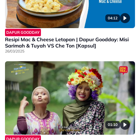
04:12
DAPUR GOODDAY
Resipi Mac & Cheese Letopan | Dapur Goodday: Misi
Sarimah & Tuyah VS Che Ton [Kapsul]
26/03/2025
01:10
DAPUR GOODDAY