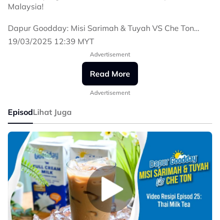
Malaysia!
Dapur Goodday: Misi Sarimah & Tuyah VS Che Ton
🗓️ Setiap hari sepanjang Ramadan
19/03/2025 12:39 MYT
⏰ 5:30 petang
Advertisement
📺 Astro Ria, Astro GO & sooka
Read More
Beli juadah
📍 Bazar Ramadan Stadium Shah Alam
Advertisement
⏰ 3:30 - 7:30 petang
Episod
Lihat Juga
Nak try masak sendiri? Layari
gempak.com/dapurgoodday untuk resipi-resipi yang di
masak!
#DapurGoodday
#MisiSarimahTuyahVSCheTon
#GempakOriginalSeries