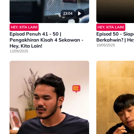
23:04
HEY, KITA LAIN!
HEY, KITA LAIN!
Episod Penuh 41 - 50 |
Episod 50 - Sia
Pengakhiran Kisah 4 Sekawan -
Berkahw
Hey, Kita Lain!
10/05/2025
12/05/2025