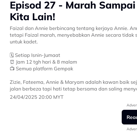
Episod 27 - Marah Sampai 
Kita Lain!
Faizal dan Annie berbincang tentang kerjaya Annie. 
tetapi Faizal marah, menyebabkan Annie secara tida
untuk kadet.
🗓 Setiap Isnin-Jumaat
⏰️ Jam 12 tgh hari & 8 malam
📺 Semua platform Gempak
Zizie, Fateema, Annie & Maryam adalah kawan baik seja
jalan berbeza tapi hati tetap bersama dan saling men
24/04/2025 20:00 MYT
#HeyKitaLain #GempakOriginalSeries #KFC
Adver
Rea
Adver