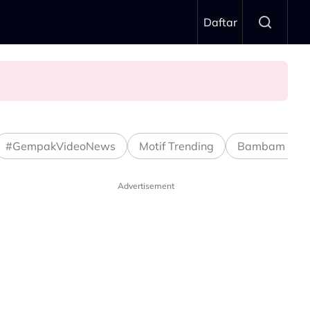
Daftar
#GempakVideoNews
Motif Trending
Bambam Stud
Advertisement