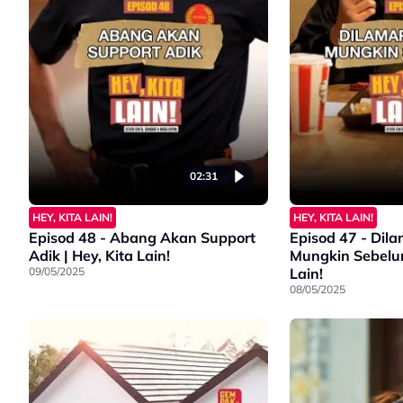
02:31
HEY, KITA LAIN!
HEY, KITA LAIN!
Episod 48 - Abang Akan Support
Episod 47 - Dil
Adik | Hey, Kita Lain!
Mungkin Sebelum.
09/05/2025
Lain!
08/05/2025