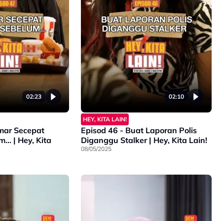
02:23
02:10
HEY, KITA LAIN!
amar Secepat
Episod 46 - Buat Laporan Polis
.. | Hey, Kita
Diganggu Stalker | Hey, Kita Lain!
08/05/2025