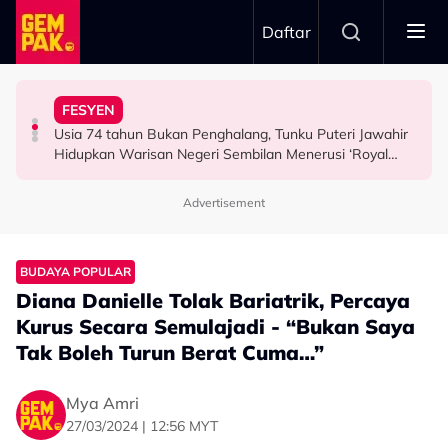
Skip to main content
Daftar
Airlines
Tangkap Ikan Segar Setiap Hari
FESYEN
“Saya Memang Suka Gaya Streetwear…” - Ezaidi Aziz
Tertelan Serpihan Lidi Sate, Wanita Saman Singapore
Permintaan Aneh Jared Leto Di Lokasi, Minta Nelayan
Usia 74 tahun Bukan Penghalang, Tunku Puteri Jawahir
HIBURAN
BERITA
HIBURAN
Hidupkan Warisan Negeri Sembilan Menerusi ‘Royal
Sembilan’
Advertisement
BUDAYA POPULAR
Diana Danielle Tolak Bariatrik, Percaya
Kurus Secara Semulajadi - “Bukan Saya
Tak Boleh Turun Berat Cuma…”
Mya Amri
27/03/2024 | 12:56 MYT