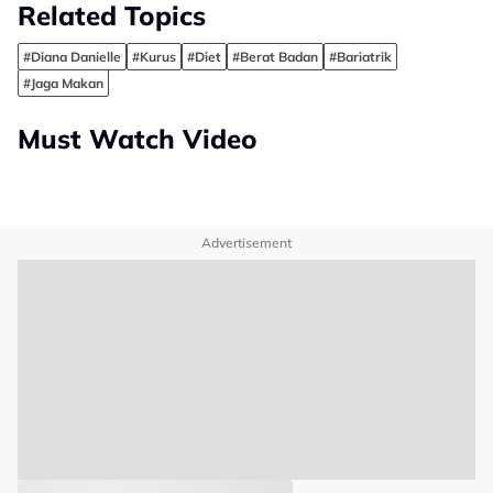
Related Topics
#Diana Danielle
#Kurus
#Diet
#Berat Badan
#Bariatrik
#Jaga Makan
Must Watch Video
Advertisement