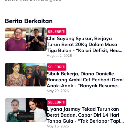
Berita Berkaitan
SELEBRITI
Che Sayang Syukur, Berjaya
Turun Berat 20Kg Dalam Masa
Tiga Bulan - “Kalori Defisit, Heavy
Lifting & Panjat Bukit”
August 2, 2026
SELEBRITI
Sibuk Bekerja, Diana Danielle
Rancang Ambil Cef Peribadi Demi
Anak-Anak - “Banyak Resume
Hebat-Hebat Saya Dapat”
May 29, 2026
SELEBRITI
Liyana Jasmay Tekad Turunkan
Berat Badan, Cabar Diri 14 Hari
Tanpa Gula - “Tak Berlapar Tapi
Makan Lebih Protein & Brisk
May 15, 2026
Walk”