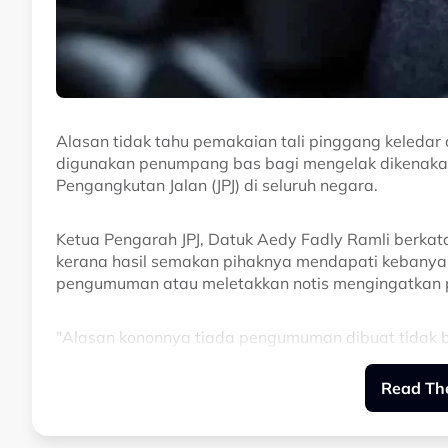
Alasan tidak tahu pemakaian tali pinggang keledar 
digunakan penumpang bas bagi mengelak dikenaka
Pengangkutan Jalan (JPJ) di seluruh negara.
Ketua Pengarah JPJ, Datuk Aedy Fadly Ramli berkat
kerana hasil semakan pihaknya mendapati kebany
pengumuman atau meletakkan notis mengingatkan 
"Alasan kononnya tiada pengumuman dibuat tidak b
pemandu memang ada buat pemakluman kepada penum
keledar, tetap akan dikenakan saman.
Read The
"Malah kalau ada pelancong atau bukan warganegar