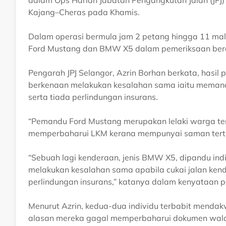
dalam Ops Harian Jabatan Pengangkutan Jalan (JPJ) 
Kajang–Cheras pada Khamis.
Dalam operasi bermula jam 2 petang hingga 11 mal
Ford Mustang dan BMW X5 dalam pemeriksaan beras
Pengarah JPJ Selangor, Azrin Borhan berkata, hasi
berkenaan melakukan kesalahan sama iaitu meman
serta tiada perlindungan insurans.
“Pemandu Ford Mustang merupakan lelaki warga te
memperbaharui LKM kerana mempunyai saman tertun
“Sebuah lagi kenderaan, jenis BMW X5, dipandu indi
melakukan kesalahan sama apabila cukai jalan kend
perlindungan insurans,” katanya dalam kenyataan 
Menurut Azrin, kedua-dua individu terbabit mend
alasan mereka gagal memperbaharui dokumen wal