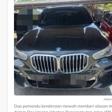
Adver
Dua pemandu kenderaan mewah memberi alasan m