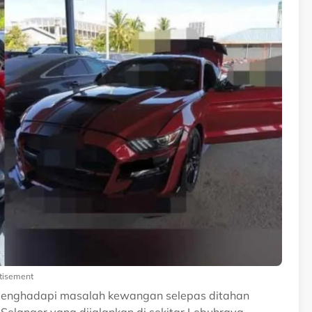
tisement
enghadapi masalah kewangan selepas ditahan