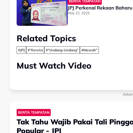
BERITA TEMPATAN
JPJ Perkenal Rekaan Bahar
May 22, 2025
Related Topics
#JPJ
#“Kereta
#“Undang-Undang”
#Mewah”
Must Watch Video
Adver
BERITA TEMPATAN
Tak Tahu Wajib Pakai Tali Pingg
Popular - JPJ