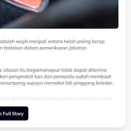
adalah wajib menjadi antara helah paling kerap
n tindakan dalam pemeriksaan Jabatan
a, alasan itu bagaimanapun tidak dapat diterima
akan pengendali bas dan pemandu sudah membuat
penumpang supaya memakai tali pinggang keledar.
oleh diterima kerana kebanyakan syarikat bas dan
pang, jadi, kalau tidak pakai tali pinggang
 Full Story
a, jika penumpang mereka tetap tertakluk kepada