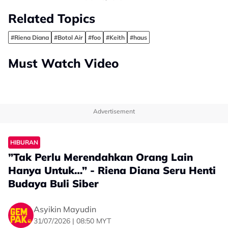
Related Topics
#Riena Diana
#Botol Air
#foo
#Keith
#haus
Must Watch Video
Advertisement
HIBURAN
”Tak Perlu Merendahkan Orang Lain
Hanya Untuk…” - Riena Diana Seru Henti
Budaya Buli Siber
Asyikin Mayudin
31/07/2026 | 08:50 MYT