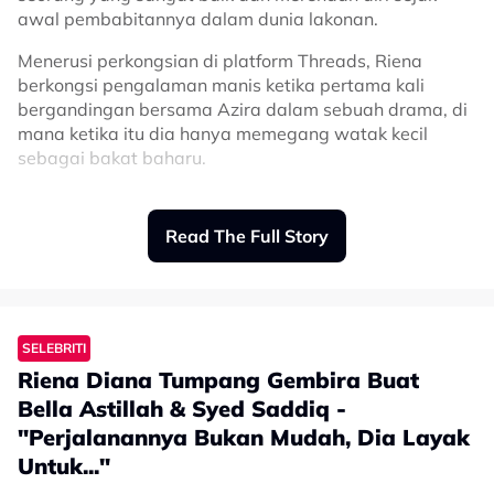
awal pembabitannya dalam dunia lakonan.
Menerusi perkongsian di platform Threads, Riena
berkongsi pengalaman manis ketika pertama kali
bergandingan bersama Azira dalam sebuah drama, di
mana ketika itu dia hanya memegang watak kecil
sebagai bakat baharu.
Menurut Riena, meskipun statusnya ketika itu masih
baharu namun Azira tidak pernah sekalipun
Read The Full Story
membuatkan dirinya berasa terpinggir di set
penggambaran.
“Sangat baik. My first ever drama dapat berlakon
dengan Azira Shafinaz, masa tu Riena jadi talent je.
SELEBRITI
Watak sangat kecik masa tu.
Riena Diana Tumpang Gembira Buat
“Tapi imagine lah hari-hari lepak dengan dia dekat
Bella Astillah & Syed Saddiq -
depan rumah shooting tu, die selalu share pasal
"Perjalanannya Bukan Mudah, Dia Layak
pengalaman dia.
Untuk..."