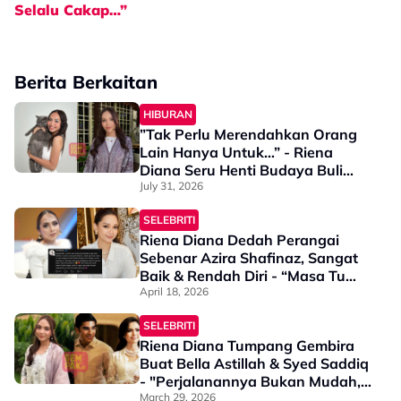
Selalu Cakap…”
Berita Berkaitan
HIBURAN
”Tak Perlu Merendahkan Orang
Lain Hanya Untuk…” - Riena
Diana Seru Henti Budaya Buli
Siber
July 31, 2026
SELEBRITI
Riena Diana Dedah Perangai
Sebenar Azira Shafinaz, Sangat
Baik & Rendah Diri - “Masa Tu
Saya Jadi Talent Sahaja, Watak
April 18, 2026
Sangat Kecil…”
SELEBRITI
Riena Diana Tumpang Gembira
Buat Bella Astillah & Syed Saddiq
- "Perjalanannya Bukan Mudah,
Dia Layak Untuk..."
March 29, 2026