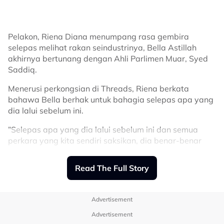
perasaan ingin tahu mengenai sisi peribadi Azira
Shafinaz.
“Artis artis yang berkawan dengan Azira Shafinaz, nak
Pelakon, Riena Diana menumpang rasa gembira
tanya Azira baik & sweet tak? I wanna know so bad,”
selepas melihat rakan seindustrinya, Bella Astillah
tulis individu tersebut.
akhirnya bertunang dengan Ahli Parlimen Muar, Syed
Saddiq.
Related Topics
Menerusi perkongsian di Threads, Riena berkata
#Riena Diana
#Azira Shafinaz
bahawa Bella berhak untuk bahagia selepas apa yang
dia lalui sebelum ini.
"Selepas apa yang dia lalui sebelum ini dan semua
perkara yang kita sendiri saksikan, dia benar-benar
layak untuk bahagia.
Read The Full Story
"Perjalanannya bukan mudah, tetapi dia tetap kuat
dan teruskan kehidupan.
"Bukan semua orang memahami kisahnya, tetapi kita
Advertisement
boleh melihat betapa kuatnya dia berjuang untuk
Advertisement
sampai ke tahap ini," tulisnya.