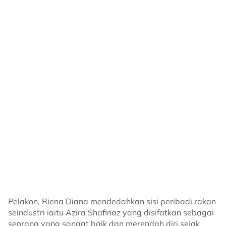
Riena turut berharap pengguna media sosial lebih
memilih untuk menyebarkan perkara positif dan saling
menghormati antara satu sama lain, sama ada di alam
maya mahupun dunia sebenar.
"Pada akhirnya, kita semua manusia dan kita semua
layak dihormati. Saya benar-benar berharap kita
dapat memilih kebaikan, hanya meninggalkan komen
positif dan terus maju ke hadapan dengan aman.
"Marilah kita bersikap lebih baik antara satu sama lain,
baik dalam talian mahupun luar talian," katanya lagi.
Sumber -
Threads
Related Topics
#Riena Diana
#media sosial
#buli siber
#kecantikan
#positiviti
Pelakon, Riena Diana mendedahkan sisi peribadi rakan
seindustri iaitu Azira Shafinaz yang disifatkan sebagai
seorang yang sangat baik dan merendah diri sejak