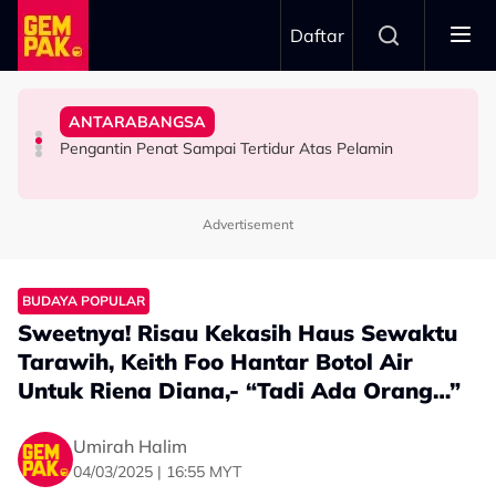
Skip to main content
Daftar
Allahyarham Kamarool Yusoff
Doktor
Anjing - “5 Kali Juga Saya…”
Sangka Itu Antara Pertemuan Terakhir Bersama
ANTARABANGSA
Bawa Anak Ke Klinik, Syasya Rizal Terkejut Dikenali
Stacy Kongsi Pernah Berdepan Detik Cemas Digigit
“Cik Man, Kurangkanlah Merokok” – Azhan Rani Tak
Pengantin Penat Sampai Tertidur Atas Pelamin
HIBURAN
SELEBRITI
HIBURAN
Advertisement
BUDAYA POPULAR
Sweetnya! Risau Kekasih Haus Sewaktu
Tarawih, Keith Foo Hantar Botol Air
Untuk Riena Diana,- “Tadi Ada Orang…”
Umirah Halim
04/03/2025 | 16:55 MYT