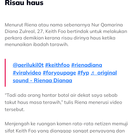
Risau haus
Menurut Riena atau nama sebenarnya Nur Qamarina
Diana Zulreal, 27, Keith Foo bertindak untuk melakukan
perkara demikian kerana risau dirinya haus ketika
menunaikan ibadah tarawih.
@aerilukil0t
#keithfoo
#rienadiana
#viralvideo
#foryoupage
#fyp
♬ original
sound - Rienaa Dianaa
“Tadi ada orang hantar botol air dekat saya sebab
takut haus masa terawih,” tulis Riena menerusi video
tersebut.
Menjengah ke ruangan komen rata-rata netizen memuji
sifat Keith Foo yang dianggap sangat penyayang dan