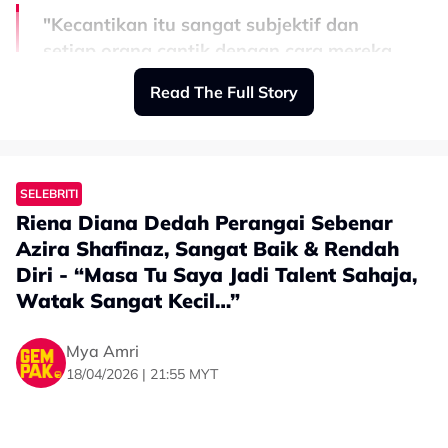
"Kecantikan itu sangat subjektif dan
setiap orang cantik dengan cara mereka
yang tersendiri. Kita tidak perlu
Read The Full Story
merendahkan orang lain hanya untuk
memuji orang lain.
"Media sosial harus menjadi tempat kita saling
SELEBRITI
menyokong, bukan tempat untuk menyebarkan
Riena Diana Dedah Perangai Sebenar
kebencian atau menggalakkan buli siber.
Azira Shafinaz, Sangat Baik & Rendah
Diri - “Masa Tu Saya Jadi Talent Sahaja,
"Kadangkala beberapa patah perkataan yang ditaip di
sebalik skrin boleh memberi kesan kepada seseorang
Watak Sangat Kecil…”
lebih daripada yang kita sedari.
Mya Amri
"Kebaikan tidak bermakna apa-apa,
18/04/2026 | 21:55 MYT
tetapi ia boleh bermakna segalanya bagi
seseorang," tulisnya.