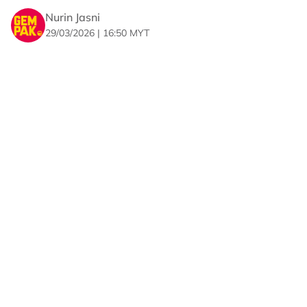
“Tak pernah buat saya rasa kecil ketika itu, sampailah
sekarang dia masih sweet dan baik sangat,” kongsinya.
Nurin Jasni
29/03/2026 | 16:50 MYT
Tambah Riena, walaupun hubungan mereka tidak
terlalu rapat, namun dia tetap menyimpan rasa sayang
dan hormat terhadap Azira sehingga ke hari ini.
“Tidaklah rapat mana dengan dia tapi sayang dia so
much till today dari jauh,” coretnya.
Untuk info, Riena berkata demikian sebagai respon
kepada hantaran seorang individu bertanya dengan