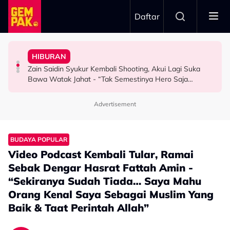
Skip to main content
Daftar
Untuk…” - Shila Amzah
Dewan Filharmonik Petronas
Jasny
HIBURAN
“Ramai Pihak Dekati Saya, Jaclyn Victor & Ning Baizura
MPO Beri Penghormatan Untuk Alfonso Soliano Di
“Harapnya Tahun Ini Terakhir La Untuk Saya…” - Ezzanie
Zain Saidin Syukur Kembali Shooting, Akui Lagi Suka
HIBURAN
GAYA HIDUP
HIBURAN
Bawa Watak Jahat - “Tak Semestinya Hero Saja
Menyerlah…”
Advertisement
BUDAYA POPULAR
Video Podcast Kembali Tular, Ramai
Sebak Dengar Hasrat Fattah Amin -
“Sekiranya Sudah Tiada… Saya Mahu
Orang Kenal Saya Sebagai Muslim Yang
Baik & Taat Perintah Allah”