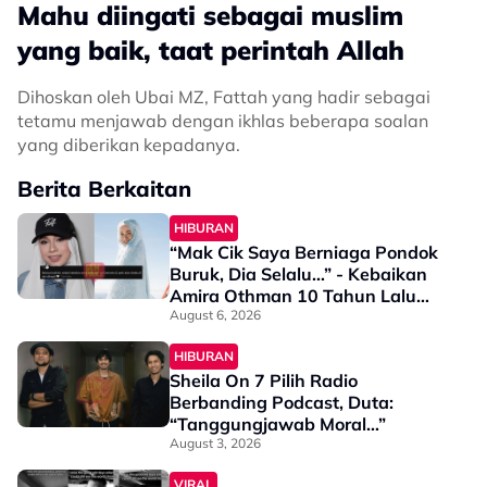
Mahu diingati sebagai muslim
yang baik, taat perintah Allah
Dihoskan oleh Ubai MZ, Fattah yang hadir sebagai
tetamu menjawab dengan ikhlas beberapa soalan
yang diberikan kepadanya.
Berita Berkaitan
HIBURAN
“Mak Cik Saya Berniaga Pondok
Buruk, Dia Selalu…” - Kebaikan
Amira Othman 10 Tahun Lalu
Jadi Bualan Wargamaya
August 6, 2026
HIBURAN
Sheila On 7 Pilih Radio
Berbanding Podcast, Duta:
“Tanggungjawab Moral…”
August 3, 2026
VIRAL