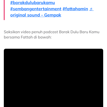
#borakdulubarukamu
#sembangentertainment
#fattahamin
♬
original sound - Gempak
Saksikan video penuh podcast Borak Dulu Baru Kamu
bersama Fattah di bawah: