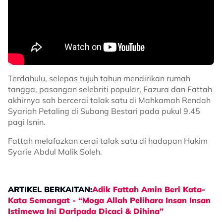
Terdahulu, selepas tujuh tahun mendirikan rumah
tangga, pasangan selebriti popular, Fazura dan Fattah
akhirnya sah bercerai talak satu di Mahkamah Rendah
Syariah Petaling di Subang Bestari pada pukul 9.45
pagi Isnin.
Fattah melafazkan cerai talak satu di hadapan Hakim
Syarie Abdul Malik Soleh.
ARTIKEL BERKAITAN:
Adik Fattah Amin Beri Kata-
Kata Semangat - “Moga Allah Pelihara Insan Insan
Istimewa Ini Daripada Dicaci & Dihina”