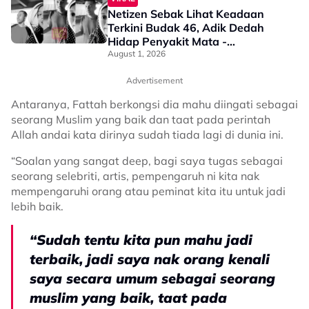
Netizen Sebak Lihat Keadaan
Terkini Budak 46, Adik Dedah
Hidap Penyakit Mata -
“Penglihatan Dia Memang Slowly
August 1, 2026
Makin Tak Nampak…”
Advertisement
Antaranya, Fattah berkongsi dia mahu diingati sebagai
seorang Muslim yang baik dan taat pada perintah
Allah andai kata dirinya sudah tiada lagi di dunia ini.
“Soalan yang sangat deep, bagi saya tugas sebagai
seorang selebriti, artis, pempengaruh ni kita nak
mempengaruhi orang atau peminat kita itu untuk jadi
lebih baik.
“Sudah tentu kita pun mahu jadi
terbaik, jadi saya nak orang kenali
saya secara umum sebagai seorang
muslim yang baik, taat pada