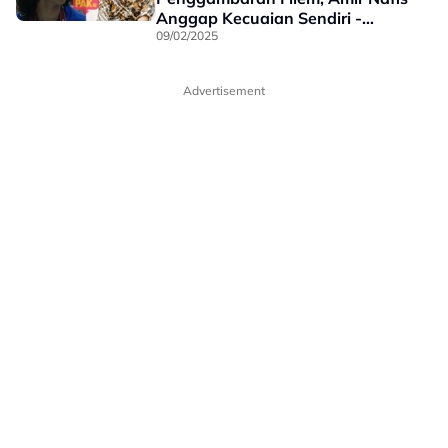
Anggap Kecuaian Sendiri -
“Tangan Saya Dah Tak Boleh
09/02/2025
Nak…”
Advertisement