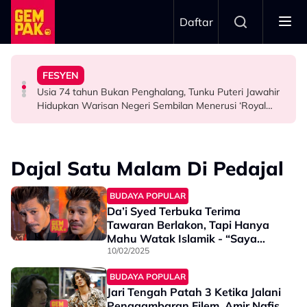
Skip to main content
Daftar
Airlines
Tangkap Ikan Segar Setiap Hari
FESYEN
“Saya Memang Suka Gaya Streetwear…” - Ezaidi Aziz
Tertelan Serpihan Lidi Sate, Wanita Saman Singapore
Permintaan Aneh Jared Leto Di Lokasi, Minta Nelayan
Usia 74 tahun Bukan Penghalang, Tunku Puteri Jawahir
HIBURAN
BERITA
HIBURAN
Hidupkan Warisan Negeri Sembilan Menerusi ‘Royal
Sembilan’
Dajal Satu Malam Di Pedajal
BUDAYA POPULAR
Da’i Syed Terbuka Terima
Tawaran Berlakon, Tapi Hanya
Mahu Watak Islamik - “Saya
Masuk Dalam Industri Ini…”
10/02/2025
BUDAYA POPULAR
Jari Tengah Patah 3 Ketika Jalani
Penggambaran Filem, Amir Nafis