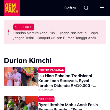
Skip to main content
Daftar
Pertama & Momen Sangat Bererti…”
Mendengar…”
- Noraniza Idris
Pesawat Mendarat - “Boleh Jadi Itu Pengalaman
Dengan ‘Cinta Luka’ - “Ketika Pertama Kali
SELEBRITI
“Ada Yang Datang Menyapa, Teresak-Esak Menangis…”
Atta Halilintar Tegur Individu Perlekeh Orang Rakam
Kembali Ubati Kerinduan Peminat, Syafiq Farhain Tampil
“Biarlah Mereka Yang Pilih” - Jinggo Nasihat Ibu Bapa
HIBURAN
SELEBRITI
HIBURAN
Jangan Terlalu Campuri Urusan Rumah Tangga Anak
Durian Kimchi
TREND PASARAN
Isu Hina Pakaian Tradisional
Kaum Iban Sarawak, Ryzal
Ibrahim Didenda RM10,000 -
“Alhamdulillah, Semuanya Sudah
21/02/2024
Selesai”
SELEBRITI
Ryzal Ibrahim Mahu Anak Fasih
Bahasa Ibunda - “Saya