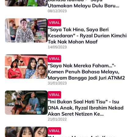
Utamakan Melayu Dulu Baru
Korea”
08/12/2023
VIRAL
"Saya Tak Hina, Saya Beri
Kesedaran" - Ryzal Durian Kimchi
Tak Nak Mohon Maaf
14/05/2023
VIRAL
“Saya Nak Mereka Faham…”-
Komen Penuh Bahasa Melayu,
Maryam Bangga Jadi Juri ATNM2
31/01/2023
VIRAL
"Ini Bukan Soal Hati Tisu" - Isu
DNA Anak, Ryzal Ibrahim Nekad
Akan Seret Netizen Ke
Mahkamah
21/01/2022
VIRAL