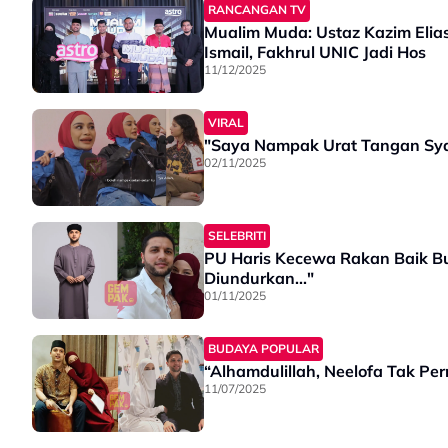
RANCANGAN TV
Mualim Muda: Ustaz Kazim Elias, 
Ismail, Fakhrul UNIC Jadi Hos
11/12/2025
VIRAL
"Saya Nampak Urat Tangan Syait
02/11/2025
SELEBRITI
PU Haris Kecewa Rakan Baik Bu
Diundurkan..."
01/11/2025
BUDAYA POPULAR
“Alhamdulillah, Neelofa Tak Pe
11/07/2025