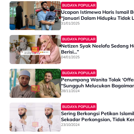
BUDAYA POPULAR
Ucapan Istimewa Haris Ismail B
“J
31/01/2025
BUDAYA POPULAR
Netizen Syak Neelofa Sedang H
Berisi…”
04/01/2025
BUDAYA POPULAR
Penumpang Wanita Tolak ‘Offer’
“Sungguh Melucukan Bagaiman
28/11/2024
BUDAYA POPULAR
Sering Berkongsi Petikan Islam
Sekadar Perkongsian, Tidak K
23/10/2024