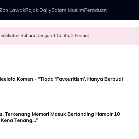
Zon Lawak
Rojak Daily
Salam Muslim
Peraduan
ndekatan Baharu Dengan 1 Cerita, 2 Format
Danielle Luah Kebimbangan Isu Keselamatan Perlawanan Bola Sepak K
an Sehari Sekali, Zarif Ghazzi Turun 21KG Demi Kudrat 1968
ing Lafaz Cerai Terpaksa Ditangguh
eelofa Komen - “Tiada ‘Favouritism’, Hanya Berbual
ps, Terkenang Memori Masuk Bertanding Hampir 10
, Kena Tenang…”