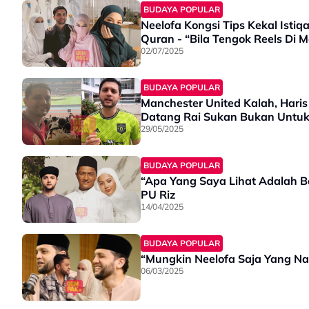
BUDAYA POPULAR
Neelofa Kongsi Tips Kekal Isti
Quran - “Bila Tengok Reels Di M
02/07/2025
BUDAYA POPULAR
Manchester United Kalah, Haris
Datang Rai Sukan Bukan Untu
29/05/2025
BUDAYA POPULAR
“Apa Yang Saya Lihat Adalah 
PU Riz
14/04/2025
BUDAYA POPULAR
“Mungkin Neelofa Saja Yang Na
06/03/2025