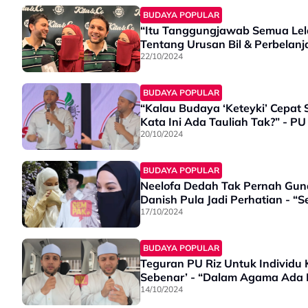
BUDAYA POPULAR
“Itu Tanggungjawab Semua Lela
Tentang Urusan Bil & Perbelan
22/10/2024
BUDAYA POPULAR
“Kalau Budaya ‘Keteyki’ Cepat S
Kata Ini Ada Tauliah Tak?” - PU
20/10/2024
BUDAYA POPULAR
Neelofa Dedah Tak Pernah Guna
Danish Pula Jadi Perhatian - 
17/10/2024
BUDAYA POPULAR
Teguran PU Riz Untuk Individu K
Sebenar’ - “Dalam Agama Ada 
14/10/2024