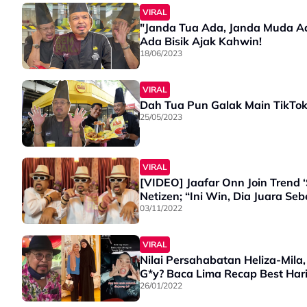
VIRAL
"Janda Tua Ada, Janda Muda Ad
Ada Bisik Ajak Kahwin!
18/06/2023
VIRAL
Dah Tua Pun Galak Main TikTok,
25/05/2023
VIRAL
[VIDEO] Jaafar Onn Join Trend 
Netizen; “Ini Win, Dia Juara Se
03/11/2022
VIRAL
Nilai Persahabatan Heliza-Mila
G*y? Baca Lima Recap Best Hari 
26/01/2022