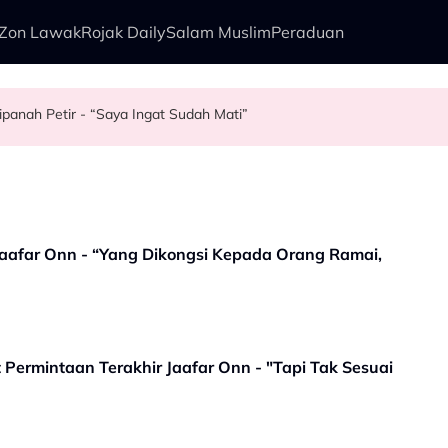
Zon Lawak
Rojak Daily
Salam Muslim
Peraduan
panah Petir - “Saya Ingat Sudah Mati”
t, Kesabaran Fasha Sandha Makin ‘Tipis’ - “Orang Macam Kau Ini Na
adari Dambaan Syurga 2026’ - “Kita Tahu Permasalah Banyak Berkait
lite
aafar Onn - “Yang Dikongsi Kepada Orang Ramai,
 Permintaan Terakhir Jaafar Onn - "Tapi Tak Sesuai