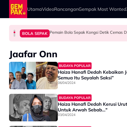
Skip to main content
Utama
Video
Rancangan
Gempak Most Wanted
Pemain Bola Sepak Kongsi Detik Cemas Di
HIBURAN
HIBURAN
SELEBRITI
BOLA SEPAK
Dakwa Pelakon Tak Serik Datang Lewat Ke Se
Anne Ngasri Terharu Jadi Panel Program ‘Bid
"Orang Keji Orang Fitnah Itu Normal" - Azza E
Jaafar Onn
BUDAYA POPULAR
Haiza Hanafi Dedah Kebaikan J
Semua Itu Sayalah Saksi”
06/04/2024
BUDAYA POPULAR
Haiza Hanafi Dedah Kerusi Urut
Untuk Arwah Sebab..."
03/04/2024