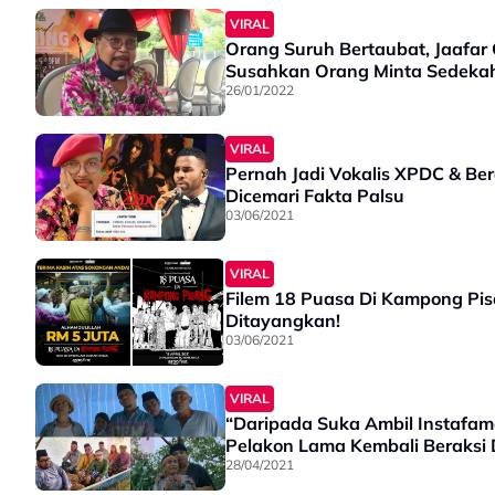
VIRAL
Orang Suruh Bertaubat, Jaafar
Susahkan Orang Minta Sedekah 
26/01/2022
VIRAL
Pernah Jadi Vokalis XPDC & Be
Dicemari Fakta Palsu
03/06/2021
VIRAL
Filem 18 Puasa Di Kampong Pis
Ditayangkan!
03/06/2021
VIRAL
“Daripada Suka Ambil Instafamo
Pelakon Lama Kembali Beraksi
28/04/2021