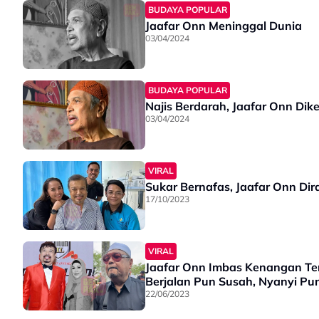
BUDAYA POPULAR
Jaafar Onn Meninggal Dunia
03/04/2024
BUDAYA POPULAR
Najis Berdarah, Jaafar Onn Dike
03/04/2024
VIRAL
Sukar Bernafas, Jaafar Onn Dir
17/10/2023
VIRAL
Jaafar Onn Imbas Kenangan Tera
Berjalan Pun Susah, Nyanyi Pu
22/06/2023