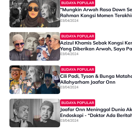
BUDAYA POPULAR
“Mungkin Arwah Rasa Down Sele
Rahman Kongsi Momen Terakhi
03/04/2024
BUDAYA POPULAR
Azizul Khamis Sebak Kongsi Ke
Yang Diberikan Arwah, Saya Pa
03/04/2024
BUDAYA POPULAR
Cili Padi, Tyson & Bunga Mata
Allahyarham Jaafar Onn
03/04/2024
BUDAYA POPULAR
Jaafar Onn Meninggal Dunia Ak
Endoskopi - “Doktor Ada Berita
03/04/2024