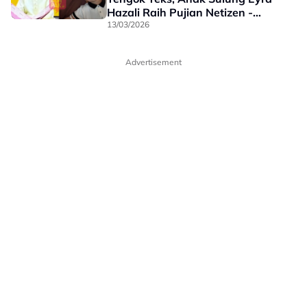
Hazali Raih Pujian Netizen -
“Wah Pandai Bakal Menantu
13/03/2026
Saya Mengaji”
Advertisement