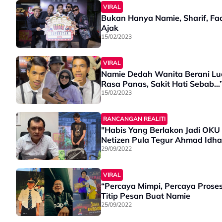
VIRAL
Bukan Hanya Namie, Sharif, Fa
Ajak
15/02/2023
VIRAL
Namie Dedah Wanita Berani Luah
Rasa Panas, Sakit Hati Sebab…
15/02/2023
RANCANGAN REALITI
"Habis Yang Berlakon Jadi OKU
Netizen Pula Tegur Ahmad Idh
29/09/2022
VIRAL
“Percaya Mimpi, Percaya Proses
Titip Pesan Buat Namie
25/09/2022