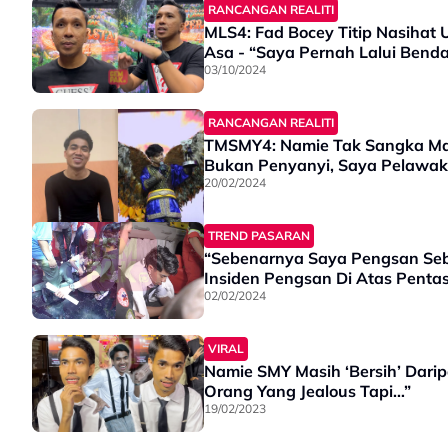
RANCANGAN REALITI
MLS4: Fad Bocey Titip Nasihat
Asa - “Saya Pernah Lalui Bend
03/10/2024
RANCANGAN REALITI
TMSMY4: Namie Tak Sangka Mas
Bukan Penyanyi, Saya Pelawak
20/02/2024
TREND PASARAN
“Sebenarnya Saya Pengsan Seba
Insiden Pengsan Di Atas Pentas
02/02/2024
VIRAL
Namie SMY Masih ‘Bersih’ Daripada Kontroversi - “Man
Orang Yang Jealous Tapi…”
19/02/2023