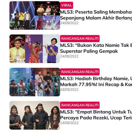
VIRAL
MLS3: Peserta Saling Membahan
Sepanjang Malam Akhir Berlan
24/09/2022
RANCANGAN REALITI
MLS3: “Bukan Kata Namie Tak B
Superstar Paling Gempak
24/09/2022
RANCANGAN REALITI
MLS3: Hadiah Birthday Namie,
Markah 77.95%! Ini Recap & Ko
18/09/2022
RANCANGAN REALITI
MLS3: “Empat Bintang Untuk T
Percaya Pada Rezeki, Ucap Ter
14/09/2022