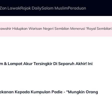
Zon Lawak
Rojak Daily
Salam Muslim
Peraduan
Usia 74 tahun Bukan Penghalang, Tunku Puteri Jawahir Hidupkan Warisan Negeri Sembilan Menerusi ‘Royal Sembila
pore Airlines
idi Aziz
 Nelayan Tangkap Ikan Segar Setiap Hari
 & Lompat Akur Tersingkir Di Separuh Akhir! Ini
Tekanan Kepada Kumpulan Padie - “Mungkin Orang