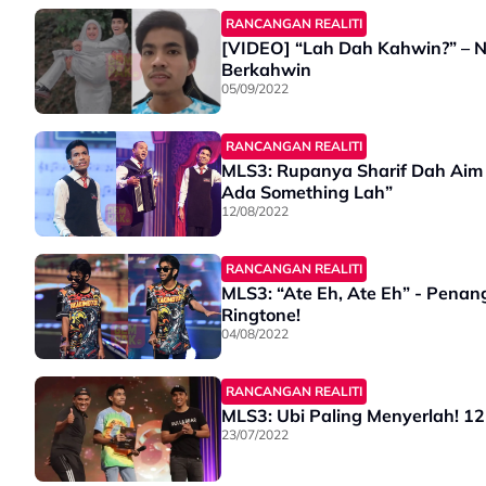
RANCANGAN REALITI
[VIDEO] “Lah Dah Kahwin?” – N
Berkahwin
05/09/2022
RANCANGAN REALITI
MLS3: Rupanya Sharif Dah Aim
Ada Something Lah”
12/08/2022
RANCANGAN REALITI
MLS3: “Ate Eh, Ate Eh” - Pena
Ringtone!
04/08/2022
RANCANGAN REALITI
MLS3: Ubi Paling Menyerlah! 12
23/07/2022