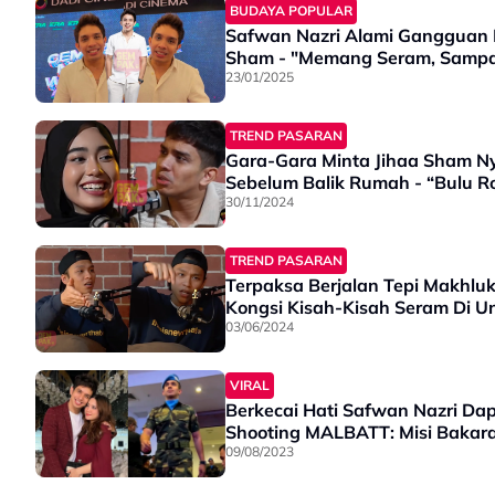
BUDAYA POPULAR
Safwan Nazri Alami Gangguan M
Sham - "Memang Seram, Sampai
23/01/2025
TREND PASARAN
Gara-Gara Minta Jihaa Sham Ny
Sebelum Balik Rumah - “Bulu Ro
30/11/2024
TREND PASARAN
Terpaksa Berjalan Tepi Makhluk
Kongsi Kisah-Kisah Seram Di Uni
03/06/2024
VIRAL
Berkecai Hati Safwan Nazri Dap
Shooting MALBATT: Misi Bakara 
09/08/2023