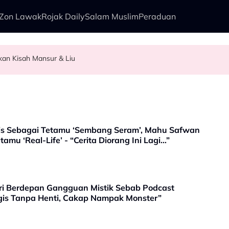
Zon Lawak
Rojak Daily
Salam Muslim
Peraduan
pkan Kisah Mansur & Liu
ain Tampil Dengan ‘Cinta Luka’ - “Ketika Pertama Kali Mendengar…”
Pakej Lengkap – “Dia Pelakon Kedua Paling Tampan Di Malaysia”
Tetapi...
is Sebagai Tetamu ‘Sembang Seram’, Mahu Safwan
amu ‘Real-Life’ - “Cerita Diorang Ini Lagi…”
 Berdepan Gangguan Mistik Sebab Podcast
gis Tanpa Henti, Cakap Nampak Monster”