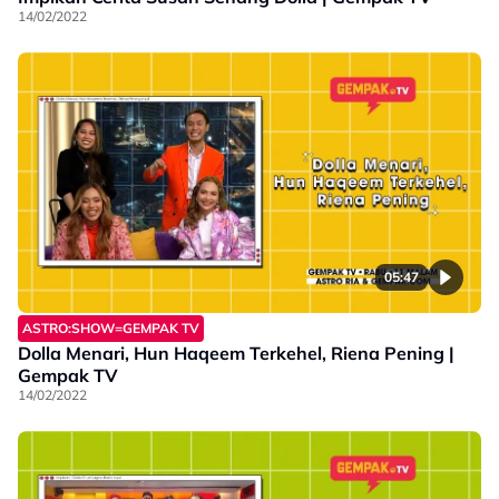
14/02/2022
05:47
ASTRO:SHOW=GEMPAK TV
Dolla Menari, Hun Haqeem Terkehel, Riena Pening |
Gempak TV
14/02/2022