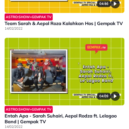
04:46
ASTRO:SHOW=GEMPAK TV
Team Sarah & Aepol Roza Kalahkan Hos | Gempak TV
14/02/2022
04:09
ASTRO:SHOW=GEMPAK TV
Entah Apa - Sarah Suhairi, Aepol Rodza ft. Lelagoo
Band | Gempak TV
14/02/2022