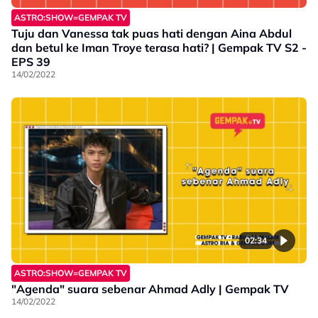
ASTRO:SHOW=GEMPAK TV
Tuju dan Vanessa tak puas hati dengan Aina Abdul
dan betul ke Iman Troye terasa hati? | Gempak TV S2 -
EPS 39
14/02/2022
02:34
ASTRO:SHOW=GEMPAK TV
"Agenda" suara sebenar Ahmad Adly | Gempak TV
14/02/2022