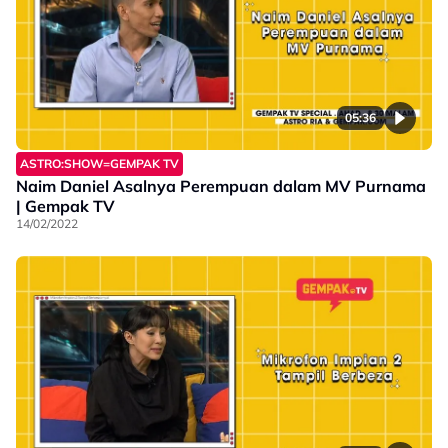
05:36
ASTRO:SHOW=GEMPAK TV
Naim Daniel Asalnya Perempuan dalam MV Purnama
| Gempak TV
14/02/2022