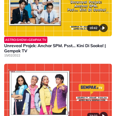
16:42
ASTRO:SHOW=GEMPAK TV
Unreveal Projek: Anchor SPM. Psst… Kini Di Sooka! |
Gempak TV
15/02/2022
23:22