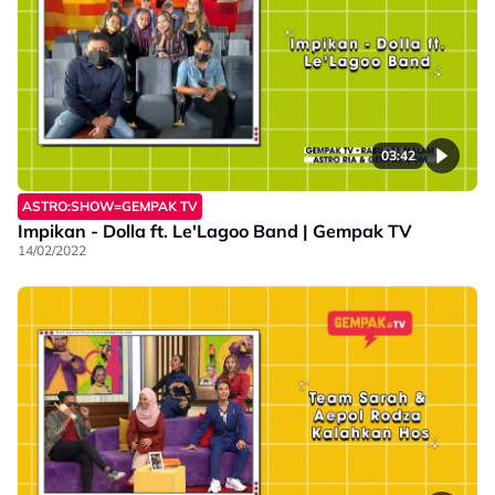
03:42
ASTRO:SHOW=GEMPAK TV
Impikan - Dolla ft. Le'Lagoo Band | Gempak TV
14/02/2022