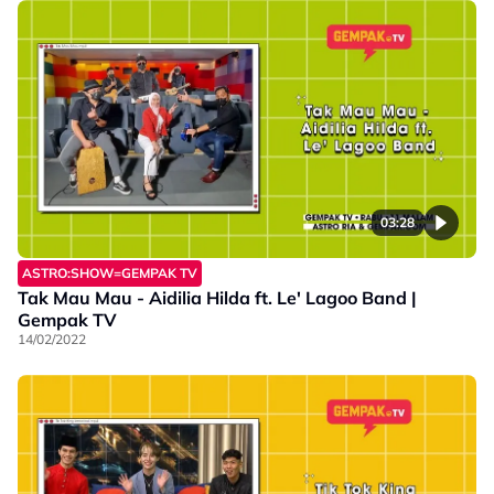
03:28
ASTRO:SHOW=GEMPAK TV
Tak Mau Mau - Aidilia Hilda ft. Le' Lagoo Band |
Gempak TV
14/02/2022