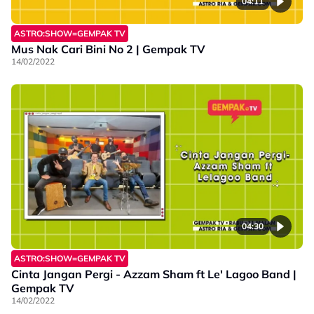
04:11
ASTRO:SHOW=GEMPAK TV
Mus Nak Cari Bini No 2 | Gempak TV
14/02/2022
04:30
ASTRO:SHOW=GEMPAK TV
Cinta Jangan Pergi - Azzam Sham ft Le' Lagoo Band |
Gempak TV
14/02/2022