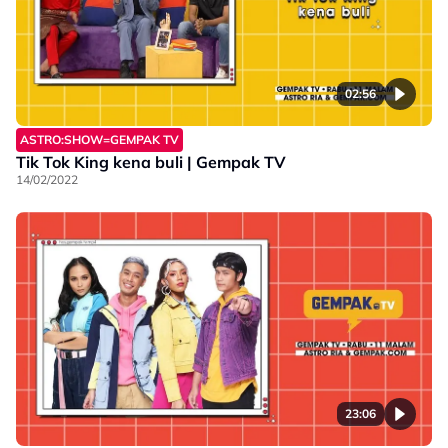
02:56
ASTRO:SHOW=GEMPAK TV
Tik Tok King kena buli | Gempak TV
14/02/2022
23:06