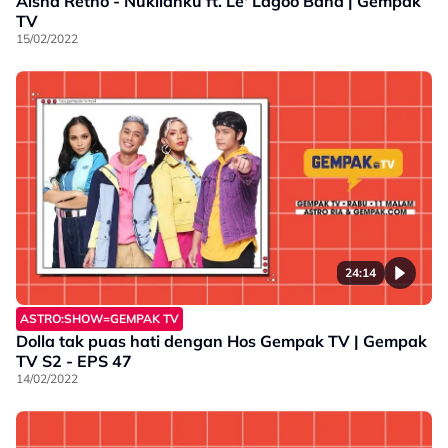
Aisha Retno - Nukilanku ft. Le' Lagoo Band | Gempak
TV
15/02/2022
24:14
ASTRO:SHOW=GEMPAK TV
Dolla tak puas hati dengan Hos Gempak TV | Gempak
TV S2 - EPS 47
14/02/2022