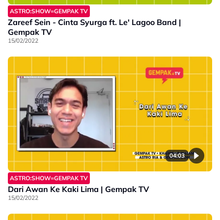
ASTRO:SHOW=GEMPAK TV
Zareef Sein - Cinta Syurga ft. Le' Lagoo Band |
Gempak TV
15/02/2022
04:03
ASTRO:SHOW=GEMPAK TV
Dari Awan Ke Kaki Lima | Gempak TV
15/02/2022