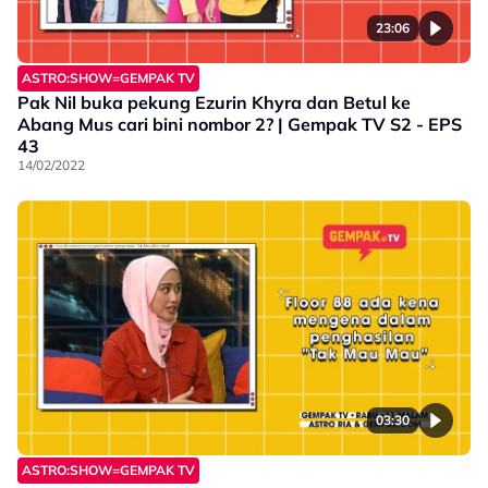
23:06
ASTRO:SHOW=GEMPAK TV
Pak Nil buka pekung Ezurin Khyra dan Betul ke
Abang Mus cari bini nombor 2? | Gempak TV S2 - EPS
43
14/02/2022
03:30
ASTRO:SHOW=GEMPAK TV