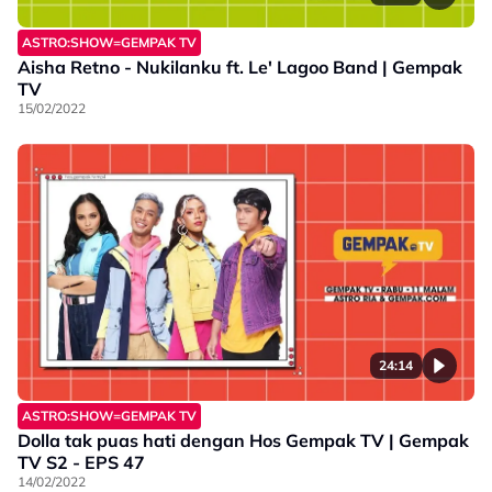
ASTRO:SHOW=GEMPAK TV
Aisha Retno - Nukilanku ft. Le' Lagoo Band | Gempak
TV
15/02/2022
24:14
ASTRO:SHOW=GEMPAK TV
Dolla tak puas hati dengan Hos Gempak TV | Gempak
TV S2 - EPS 47
14/02/2022