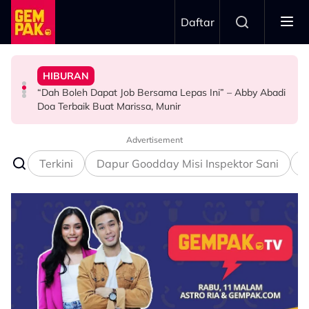
Skip to main content
Daftar
Doktor
Anak Yang Sudah Mati
HIBURAN
Bawa Anak Ke Klinik, Syasya Rizal Terkejut Dikenali
Kasihnya Ibu, Ikan Lumba-Lumba Enggan Tinggalkan
Pengantin Penat Sampai Tertidur Atas Pelamin
“Dah Boleh Dapat Job Bersama Lepas Ini” – Abby Abadi
HIBURAN
BERITA
ANTARABANGSA
Doa Terbaik Buat Marissa, Munir
Advertisement
Terkini
Dapur Goodday Misi Inspektor Sani