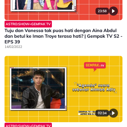
23:58
ASTRO:SHOW=GEMPAK TV
Tuju dan Vanessa tak puas hati dengan Aina Abdul
dan betul ke Iman Troye terasa hati? | Gempak TV S2 -
EPS 39
14/02/2022
02:34
ASTRO:SHOW=GEMPAK TV