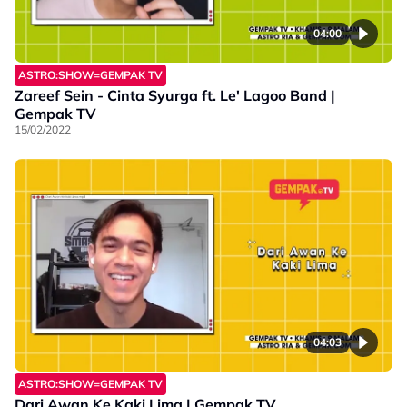
04:00
ASTRO:SHOW=GEMPAK TV
Zareef Sein - Cinta Syurga ft. Le' Lagoo Band |
Gempak TV
15/02/2022
04:03
ASTRO:SHOW=GEMPAK TV
Dari Awan Ke Kaki Lima | Gempak TV