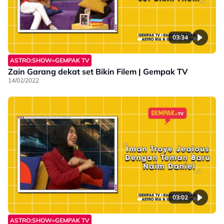
03:34
ASTRO:SHOW=GEMPAK TV
Zain Garang dekat set Bikin Filem | Gempak TV
14/02/2022
03:02
ASTRO:SHOW=GEMPAK TV