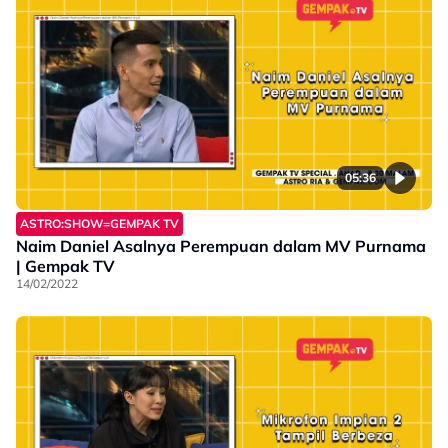
05:36
ASTRO:SHOW=GEMPAK TV
Naim Daniel Asalnya Perempuan dalam MV Purnama
| Gempak TV
14/02/2022