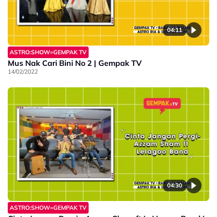
04:11
ASTRO:SHOW=GEMPAK TV
Mus Nak Cari Bini No 2 | Gempak TV
14/02/2022
04:30
ASTRO:SHOW=GEMPAK TV