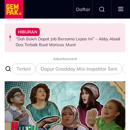
Skip to main content
Daftar
Doktor
Anak Yang Sudah Mati
HIBURAN
Bawa Anak Ke Klinik, Syasya Rizal Terkejut Dikenali
Kasihnya Ibu, Ikan Lumba-Lumba Enggan Tinggalkan
Pengantin Penat Sampai Tertidur Atas Pelamin
“Dah Boleh Dapat Job Bersama Lepas Ini” – Abby Abadi
HIBURAN
BERITA
ANTARABANGSA
Doa Terbaik Buat Marissa, Munir
Advertisement
Terkini
Dapur Goodday Misi Inspektor Sani