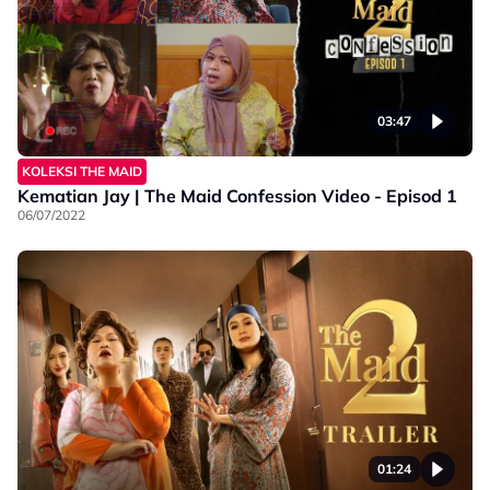
03:47
KOLEKSI THE MAID
Kematian Jay | The Maid Confession Video - Episod 1
06/07/2022
01:24