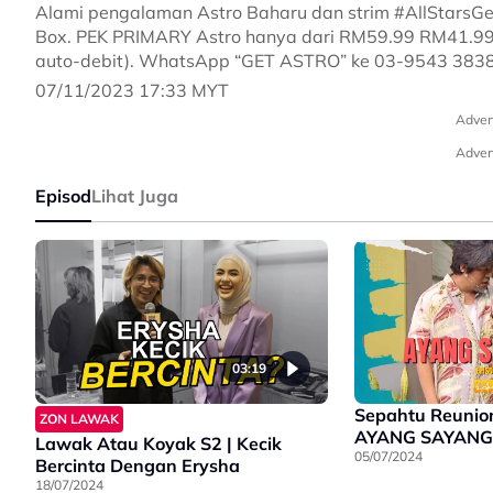
Alami pengalaman Astro Baharu dan strim #AllStarsG
Box. PEK PRIMARY Astro hanya dari RM59.99 RM41.9
auto-debit). WhatsApp “GET ASTRO” ke 03-9543 383
07/11/2023 17:33 MYT
Adver
Adver
Episod
Lihat Juga
03:19
Sepahtu Reunion
ZON LAWAK
AYANG SAYANG B
Lawak Atau Koyak S2 | Kecik
05/07/2024
Bercinta Dengan Erysha
18/07/2024