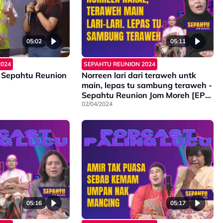
05:02
05:11
2024
SEPAHTU REUNION 2024
 Sepahtu Reunion
Norreen lari dari teraweh untk
main, lepas tu sambung teraweh -
Sepahtu Reunion Jom Moreh [EP
8]
02/04/2024
05:16
05:17