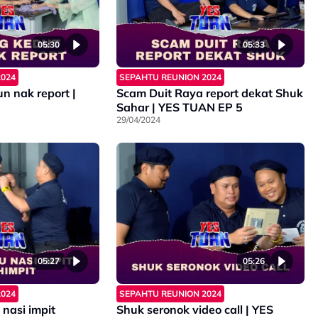
05:30
05:33
2024
SEPAHTU REUNION 2024
n nak report |
Scam Duit Raya report dekat Shuk
Sahar | YES TUAN EP 5
29/04/2024
05:27
05:26
2024
SEPAHTU REUNION 2024
 nasi impit
Shuk seronok video call | YES