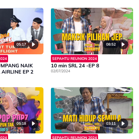
05:17
08:52
2024
SEPAHTU REUNION 2024
UMPANG NAIK
10 min SRL 24 -EP 8
REDHA AIRLINE EP 2
02/07/2024
05:18
03:11
2024
SEPAHTU REUNION 2024