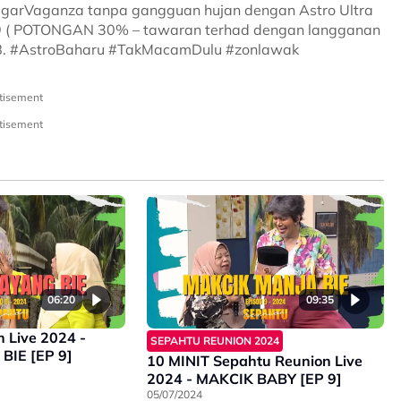
egarVaganza tanpa gangguan hujan dengan Astro Ultra
9 ( POTONGAN 30% – tawaran terhad dengan langganan
8. #AstroBaharu #TakMacamDulu #zonlawak
tisement
tisement
06:20
09:35
 Live 2024 -
SEPAHTU REUNION 2024
IE [EP 9]
10 MINIT Sepahtu Reunion Live
2024 - MAKCIK BABY [EP 9]
05/07/2024