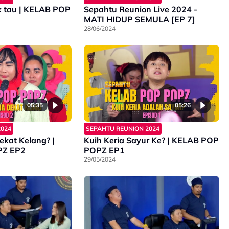
k tau | KELAB POP
Sepahtu Reunion Live 2024 -
MATI HIDUP SEMULA [EP 7]
28/06/2024
05:35
05:26
2024
SEPAHTU REUNION 2024
ekat Kelang? |
Kuih Keria Sayur Ke? | KELAB POP
PZ EP2
POPZ EP1
29/05/2024