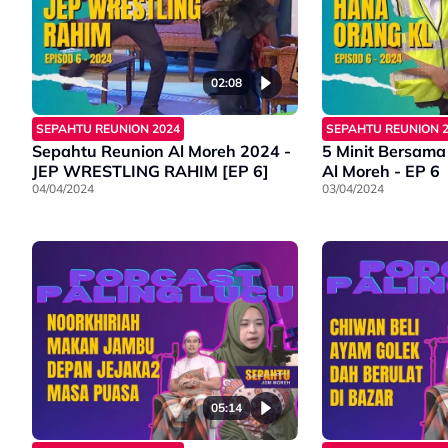
02:08
SEPAHTU REUNION 2024
SEPAHTU REUNION 
Sepahtu Reunion Al Moreh 2024 -
5 Minit Bersama
JEP WRESTLING RAHIM [EP 6]
Al Moreh - EP 6
04/04/2024
03/04/2024
05:14