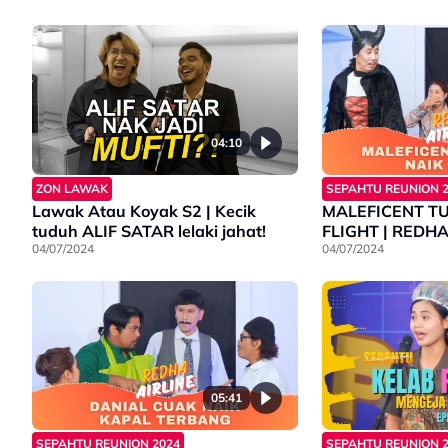
04:10
ZON LAWAK
SEPAHTU REUNION 
Lawak Atau Koyak S2 | Kecik
MALEFICENT T
tuduh ALIF SATAR lelaki jahat!
FLIGHT | 
04/07/2024
04/07/2024
05:41
SEPAHTU REUNION 2024
SEPAHTU REUNION 