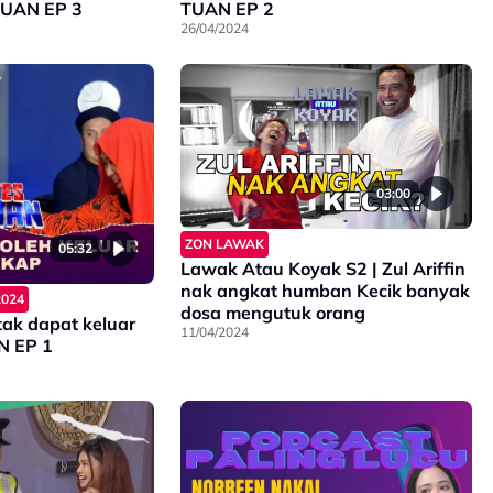
 TUAN EP 3
TUAN EP 2
26/04/2024
03:00
ZON LAWAK
05:32
Lawak Atau Koyak S2 | Zul Ariffin
nak angkat humban Kecik banyak
2024
dosa mengutuk orang
tak dapat keluar
11/04/2024
N EP 1