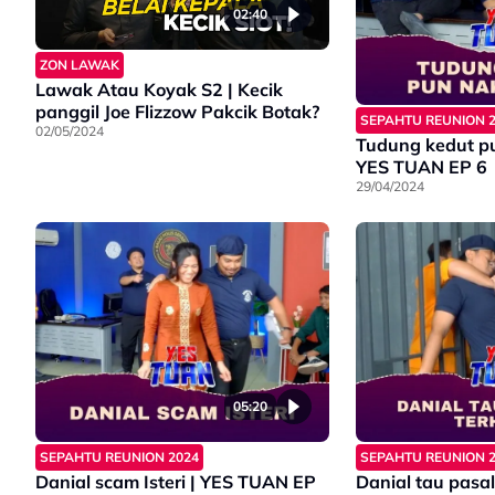
02:40
ZON LAWAK
Lawak Atau Koyak S2 | Kecik
panggil Joe Flizzow Pakcik Botak?
SEPAHTU REUNION 
02/05/2024
Tudung kedut pu
YES TUAN EP 6
29/04/2024
05:20
SEPAHTU REUNION 2024
SEPAHTU REUNION 
Danial scam Isteri | YES TUAN EP
Danial tau pasal