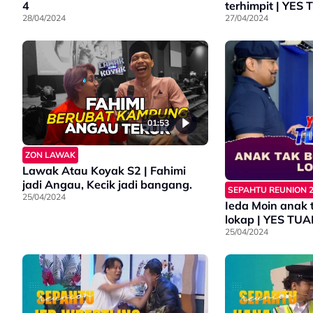
4
terhimpit | YES
28/04/2024
27/04/2024
01:53
ZON LAWAK
Lawak Atau Koyak S2 | Fahimi
jadi Angau, Kecik jadi bangang.
SEPAHTU REUNION 
25/04/2024
Ieda Moin anak 
lokap | YES TUA
25/04/2024