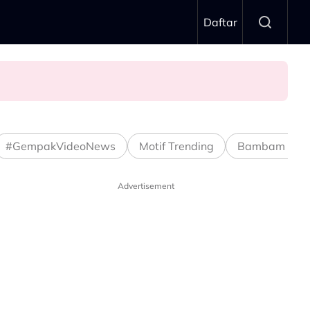
Daftar
#GempakVideoNews
Motif Trending
Bambam Stud
Advertisement