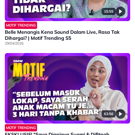
15:55
MOTIF TRENDING
Belle Menangis Kena Sound Dalam Live, Rasa Tak
Dihargai? | Motif Trending S5
29/04/2026
63:56
MOTIF TRENDING
EKSKLUSIF! "Saya Dianiaya Suami & Difitnah