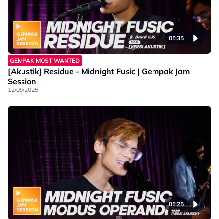
05:35
GEMPAK MOST WANTED
[Akustik] Residue - Midnight Fusic | Gempak Jam
Session
12/09/2025
05:25