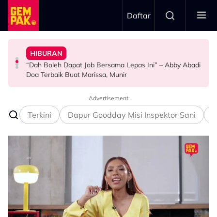
Skip to main content
Daftar
Doktor
Doa Terbaik Buat Marissa, Munir
BERITA
Bawa Anak Ke Klinik, Syasya Rizal Terkejut Dikenali
“Dah Boleh Dapat Job Bersama Lepas Ini” – Abby Abadi
Pengantin Penat Sampai Tertidur Atas Pelamin
Kasihnya Ibu, Ikan Lumba-Lumba Enggan Tinggalkan
HIBURAN
HIBURAN
ANTARABANGSA
Anak Yang Sudah Mati
Advertisement
Terkini
Dapur Goodday Misi Inspektor Sani