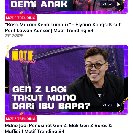
21:52
MOTIF TRENDING
“Rasa Macam Kena Tumbuk” - Elyana Kongsi Kisah
Perit Lawan Kanser | Motif Trending S4
29/12/2025
21:29
MOTIF TRENDING
Mdno Jadi Penasihat Gen Z, Elak Gen Z Boros &
Muflis? | Motif Trending S4