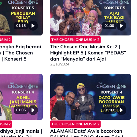
01:15
01:00
SIM 2
THE CHOSEN ONE MUSIM 2
angka Eriq berani
The Chosen One Musim Ke-2 |
 | The Chosen
Highlight EP 5 | Komen “PEDAS”
| Konsert 5
dan “Menyala” dari Ajai
23/10/2024
01:05
01:03
SIM 2
THE CHOSEN ONE MUSIM 2
dhiya janji manis |
ALAMAK! Dato’ Awie bocorkan
 Musim Ke-2 |
RAHSIA Lan SOLO depan Eriq |