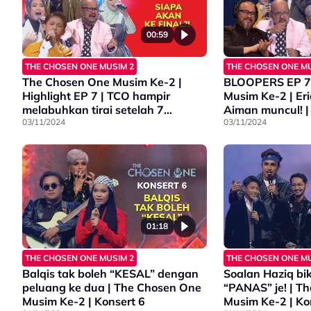
00:59
THE CHOSEN ONE MUSIM 2
THE CHOSEN ONE MU
The Chosen One Musim Ke-2 |
BLOOPERS EP 7 
Highlight EP 7 | TCO hampir
Musim Ke-2 | Eri
melabuhkan tirai setelah 7
Aiman muncul! |
minggu berentap!
03/11/2024
03/11/2024
01:18
THE CHOSEN ONE MUSIM 2
THE CHOSEN ONE MU
Balqis tak boleh “KESAL” dengan
Soalan Haziq bi
peluang ke dua | The Chosen One
“PANAS” je! | T
Musim Ke-2 | Konsert 6
Musim Ke-2 | Ko