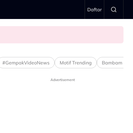
Daftar
#GempakVideoNews
Motif Trending
Bambam Stud
Advertisement