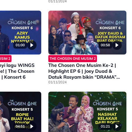
kejutan
01/11/2024
01:00
00:58
SIM 2
THE CHOSEN ONE MUSIM 2
nyi lagu WINGS
The Chosen One Musim Ke-2 |
e! | The Chosen
Highlight EP 6 | Joey Duad &
| Konsert 6
Datuk Rosyam bikin “DRAMA”
peningkan Juri!
01/11/2024
04:51
01:21