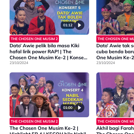
01:12
THE CHOSEN ONE MUSIM 2
THE CHOSEN ONE MU
Dato’ Awie pelik bila masa Kiki
Dato’ Awie tak s
hafal lirik power RAP! | The
cuba benda baru
Chosen One Musim Ke-2 | Konsert
One Musim Ke-2 
5
23/10/2024
23/10/2024
01:00
THE CHOSEN ONE MUSIM 2
THE CHOSEN ONE MU
The Chosen One Musim Ke-2 |
Akhil bagi Farah
Highlight EP 4 | KECOH bila Nabil
The Chosen One