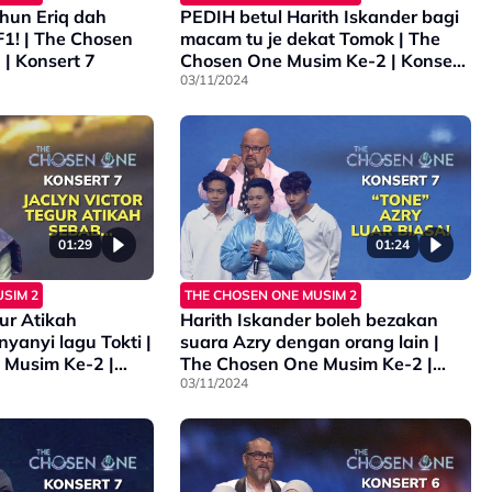
hun Eriq dah
PEDIH betul Harith Iskander bagi
F1! | The Chosen
macam tu je dekat Tomok | The
| Konsert 7
Chosen One Musim Ke-2 | Konsert
7
03/11/2024
01:29
01:24
SIM 2
THE CHOSEN ONE MUSIM 2
gur Atikah
Harith Iskander boleh bezakan
yanyi lagu Tokti |
suara Azry dengan orang lain |
 Musim Ke-2 |
The Chosen One Musim Ke-2 |
Konsert 7
03/11/2024