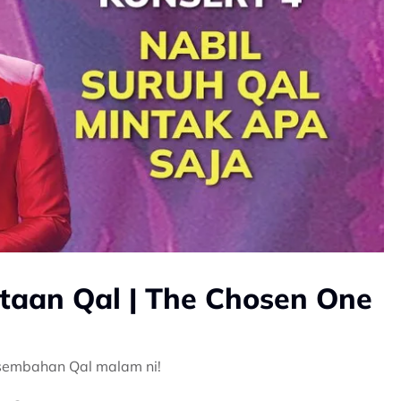
taan Qal | The Chosen One
rsembahan Qal malam ni!