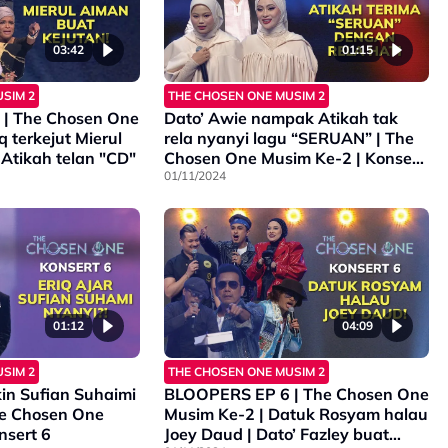
03:42
01:15
SIM 2
THE CHOSEN ONE MUSIM 2
| The Chosen One
Dato’ Awie nampak Atikah tak
q terkejut Mierul
rela nyanyi lagu “SERUAN” | The
 Atikah telan "CD"
Chosen One Musim Ke-2 | Konsert
6
01/11/2024
01:12
04:09
SIM 2
THE CHOSEN ONE MUSIM 2
kin Sufian Suhaimi
BLOOPERS EP 6 | The Chosen One
he Chosen One
Musim Ke-2 | Datuk Rosyam halau
nsert 6
Joey Daud | Dato’ Fazley buat