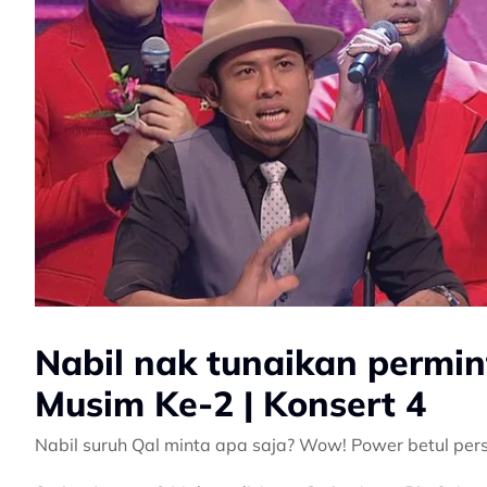
Nabil nak tunaikan permin
Musim Ke-2 | Konsert 4
Nabil suruh Qal minta apa saja? Wow! Power betul pe