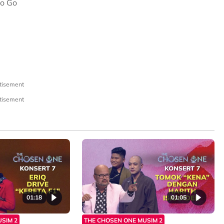
ro Go
tisement
tisement
01:18
01:05
SIM 2
THE CHOSEN ONE MUSIM 2