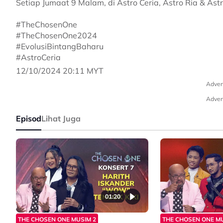
Setiap Jumaat 9 Malam, di Astro Ceria, Astro Ria & Ast
#TheChosenOne
#TheChosenOne2024
#EvolusiBintangBaharu
#AstroCeria
12/10/2024 20:11 MYT
Adver
Adver
Episod
Lihat Juga
01:20
THE CHOSEN ONE MUSIM 2
THE CHOSEN ONE MU