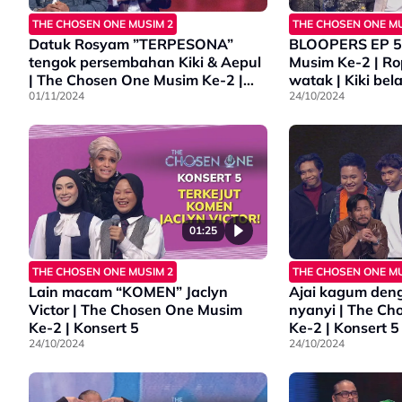
THE CHOSEN ONE MUSIM 2
THE CHOSEN ONE MU
Datuk Rosyam ”TERPESONA”
BLOOPERS EP 5 
tengok persembahan Kiki & Aepul
Musim Ke-2 | Rop
| The Chosen One Musim Ke-2 |
watak | Kiki bel
Konsert 6
01/11/2024
24/10/2024
01:25
THE CHOSEN ONE MUSIM 2
THE CHOSEN ONE MU
Lain macam “KOMEN” Jaclyn
Ajai kagum deng
Victor | The Chosen One Musim
nyanyi | The C
Ke-2 | Konsert 5
Ke-2 | Konsert 5
24/10/2024
24/10/2024