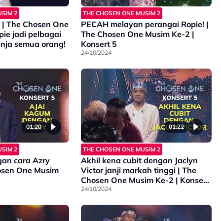
SIM 2
THE CHOSEN ONE MUSIM 2
| The Chosen One
PECAH melayan perangai Ropie! |
ie jadi pelbagai
The Chosen One Musim Ke-2 |
anja semua orang!
Konsert 5
24/10/2024
01:20
01:22
SIM 2
THE CHOSEN ONE MUSIM 2
an cara Azry
Akhil kena cubit dengan Jaclyn
hosen One Musim
Victor janji markah tinggi | The
Chosen One Musim Ke-2 | Konsert
5
24/10/2024