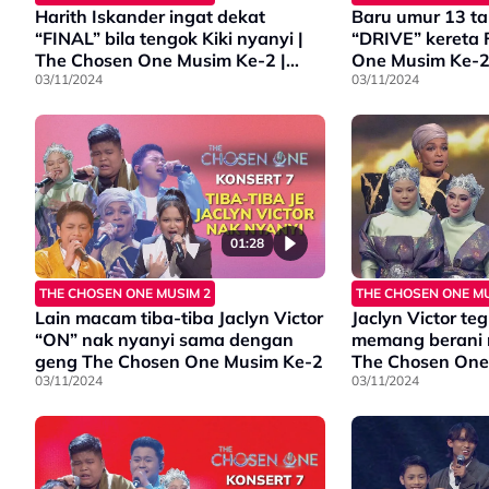
Harith Iskander ingat dekat
Baru umur 13 ta
“FINAL” bila tengok Kiki nyanyi |
“DRIVE” kereta 
The Chosen One Musim Ke-2 |
One Musim Ke-2 
Konsert 7
03/11/2024
03/11/2024
01:28
THE CHOSEN ONE MUSIM 2
THE CHOSEN ONE MU
Lain macam tiba-tiba Jaclyn Victor
Jaclyn Victor te
“ON” nak nyanyi sama dengan
memang berani n
geng The Chosen One Musim Ke-2
The Chosen One
03/11/2024
Konsert 7
03/11/2024