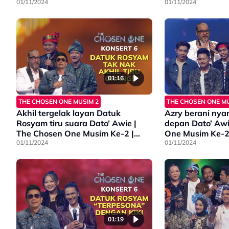
01/11/2024
01/11/2024
01:16
THE CHOSEN ONE MUSIM 2
THE CHOSEN ONE MU
Akhil tergelak layan Datuk
Azry berani nya
Rosyam tiru suara Dato’ Awie |
depan Dato’ Awi
The Chosen One Musim Ke-2 |
One Musim Ke-2 
Konsert 6
01/11/2024
01/11/2024
01:19