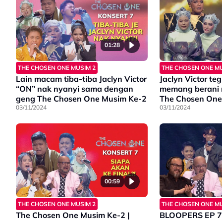
01:28
THE CHOSEN ONE MUSIM 2
THE CHOSEN ONE MU
Lain macam tiba-tiba Jaclyn Victor
Jaclyn Victor te
“ON” nak nyanyi sama dengan
memang berani n
geng The Chosen One Musim Ke-2
The Chosen One
03/11/2024
Konsert 7
03/11/2024
00:59
THE CHOSEN ONE MUSIM 2
THE CHOSEN ONE MU
The Chosen One Musim Ke-2 |
BLOOPERS EP 7 