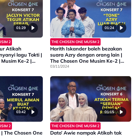
01:29
01:24
SIM 2
THE CHOSEN ONE MUSIM 2
gur Atikah
Harith Iskander boleh bezakan
yanyi lagu Tokti |
suara Azry dengan orang lain |
 Musim Ke-2 |
The Chosen One Musim Ke-2 |
Konsert 7
03/11/2024
03:42
01:15
SIM 2
THE CHOSEN ONE MUSIM 2
| The Chosen One
Dato’ Awie nampak Atikah tak