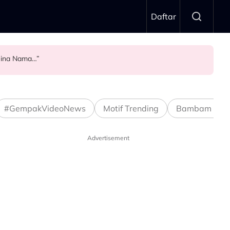
Daftar
 Bina Nama…”
Stage ALPHA
#GempakVideoNews
Motif Trending
Bambam Stud
Advertisement