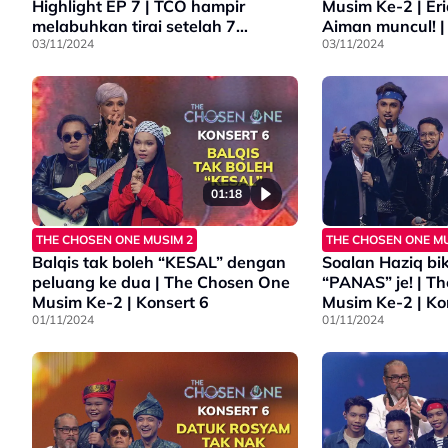
Highlight EP 7 | TCO hampir
Musim Ke-2 | Eri
melabuhkan tirai setelah 7
Aiman muncul! |
minggu berentap!
03/11/2024
03/11/2024
01:18
THE CHOSEN ONE MUSIM 2
THE CHOSEN ONE MU
Balqis tak boleh “KESAL” dengan
Soalan Haziq bi
peluang ke dua | The Chosen One
“PANAS” je! | T
Musim Ke-2 | Konsert 6
Musim Ke-2 | Ko
01/11/2024
01/11/2024