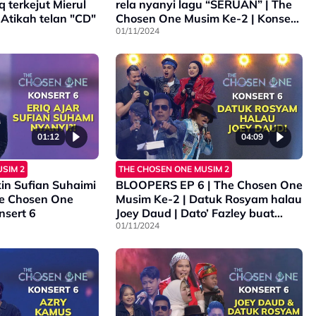
q terkejut Mierul
rela nyanyi lagu “SERUAN” | The
 Atikah telan "CD"
Chosen One Musim Ke-2 | Konsert
6
01/11/2024
01:12
04:09
SIM 2
THE CHOSEN ONE MUSIM 2
kin Sufian Suhaimi
BLOOPERS EP 6 | The Chosen One
he Chosen One
Musim Ke-2 | Datuk Rosyam halau
nsert 6
Joey Daud | Dato’ Fazley buat
kejutan
01/11/2024