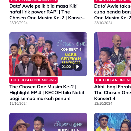
Dato’ Awie pelik bila masa Kiki
Dato’ Awie tak s
hafal lirik power RAP! | The
cuba benda baru
Chosen One Musim Ke-2 | Konsert
One Musim Ke-2 
5
23/10/2024
23/10/2024
01:00
THE CHOSEN ONE MUSIM 2
THE CHOSEN ONE MU
The Chosen One Musim Ke-2 |
Akhil bagi Farah
Highlight EP 4 | KECOH bila Nabil
The Chosen One
bagi semua markah penuh!
Konsert 4
12/10/2024
12/10/2024