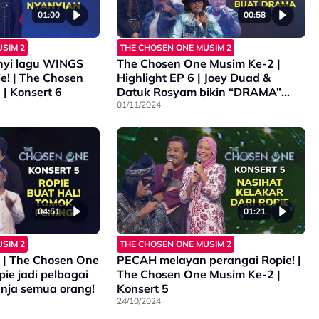
01:00
00:58
SIM 2
THE CHOSEN ONE MUSIM 2
nyi lagu WINGS
The Chosen One Musim Ke-2 |
e! | The Chosen
Highlight EP 6 | Joey Duad &
| Konsert 6
Datuk Rosyam bikin “DRAMA”
peningkan Juri!
01/11/2024
04:51
01:21
SIM 2
THE CHOSEN ONE MUSIM 2
| The Chosen One
PECAH melayan perangai Ropie! |
ie jadi pelbagai
The Chosen One Musim Ke-2 |
anja semua orang!
Konsert 5
24/10/2024