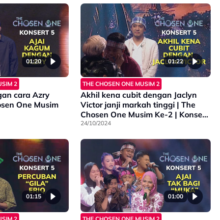
01:20
01:22
SIM 2
THE CHOSEN ONE MUSIM 2
an cara Azry
Akhil kena cubit dengan Jaclyn
hosen One Musim
Victor janji markah tinggi | The
Chosen One Musim Ke-2 | Konsert
5
24/10/2024
01:15
01:00
SIM 2
THE CHOSEN ONE MUSIM 2