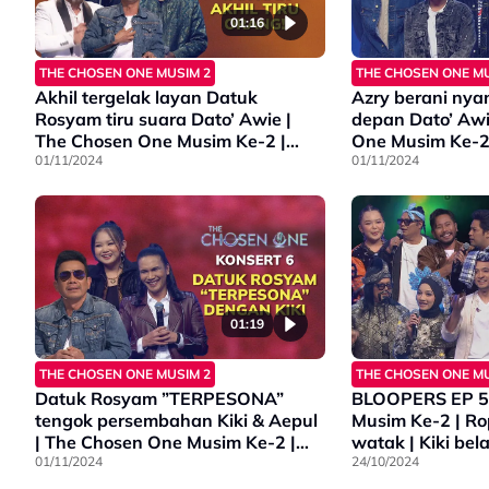
01:16
THE CHOSEN ONE MUSIM 2
THE CHOSEN ONE MU
Akhil tergelak layan Datuk
Azry berani nya
Rosyam tiru suara Dato’ Awie |
depan Dato’ Awi
The Chosen One Musim Ke-2 |
One Musim Ke-2 
Konsert 6
01/11/2024
01/11/2024
01:19
THE CHOSEN ONE MUSIM 2
THE CHOSEN ONE MU
Datuk Rosyam ”TERPESONA”
BLOOPERS EP 5 
tengok persembahan Kiki & Aepul
Musim Ke-2 | Rop
| The Chosen One Musim Ke-2 |
watak | Kiki bel
Konsert 6
01/11/2024
24/10/2024