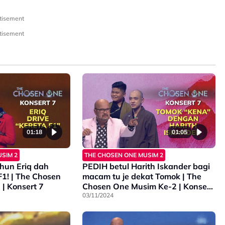
tisement
tisement
01:18
01:05
SIM 2
THE CHOSEN ONE MUSIM 2
hun Eriq dah
PEDIH betul Harith Iskander bagi
F1! | The Chosen
macam tu je dekat Tomok | The
| Konsert 7
Chosen One Musim Ke-2 | Konsert
7
03/11/2024