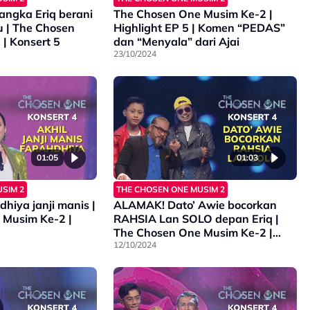
angka Eriq berani
The Chosen One Musim Ke-2 |
 | The Chosen
Highlight EP 5 | Komen “PEDAS”
| Konsert 5
dan “Menyala” dari Ajai
23/10/2024
01:05
01:03
SIM 2
THE CHOSEN ONE MUSIM 2
dhiya janji manis |
ALAMAK! Dato’ Awie bocorkan
 Musim Ke-2 |
RAHSIA Lan SOLO depan Eriq |
The Chosen One Musim Ke-2 |
Konsert 4
12/10/2024