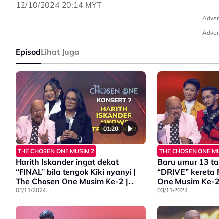
12/10/2024 20:14 MYT
Adver
Adver
Episod
Lihat Juga
01:20
THE CHOSEN ONE MUSIM 2
THE CHOSEN ONE MU
Harith Iskander ingat dekat
Baru umur 13 ta
“FINAL” bila tengok Kiki nyanyi |
“DRIVE” kereta 
The Chosen One Musim Ke-2 |
One Musim Ke-2 
Konsert 7
03/11/2024
03/11/2024