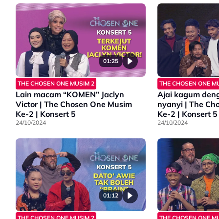
01:25
THE CHOSEN ONE MUSIM 2
THE CHOSEN ONE MU
Lain macam “KOMEN” Jaclyn
Ajai kagum deng
Victor | The Chosen One Musim
nyanyi | The C
Ke-2 | Konsert 5
Ke-2 | Konsert 5
24/10/2024
24/10/2024
01:12
THE CHOSEN ONE MUSIM 2
THE CHOSEN ONE MU