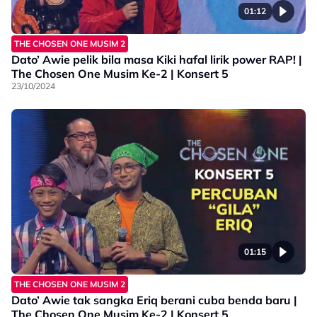
01:12
THE CHOSEN ONE MUSIM 2
Dato’ Awie pelik bila masa Kiki hafal lirik power RAP! |
The Chosen One Musim Ke-2 | Konsert 5
23/10/2024
01:15
THE CHOSEN ONE MUSIM 2
Dato’ Awie tak sangka Eriq berani cuba benda baru |
The Chosen One Musim Ke-2 | Konsert 5