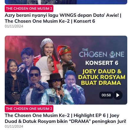
THE CHOSEN ONE MUSIM 2
Azry berani nyanyi lagu WINGS depan Dato’ Awie! |
The Chosen One Musim Ke-2 | Konsert 6
01/11/2024
00:58
THE CHOSEN ONE MUSIM 2
The Chosen One Musim Ke-2 | Highlight EP 6 | Joey
Duad & Datuk Rosyam bikin “DRAMA” peningkan Juri!
01/11/2024