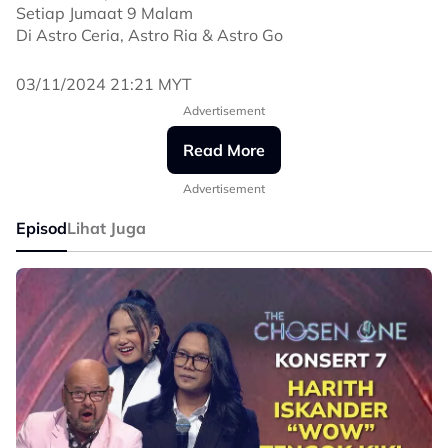
Setiap Jumaat 9 Malam
Di Astro Ceria, Astro Ria & Astro Go
#TheChosenOne
03/11/2024 21:21 MYT
#TheChosenOne2024
Advertisement
#EvolusiBintangBaharu
#AstroCeria
Read More
Advertisement
Episod
Lihat Juga