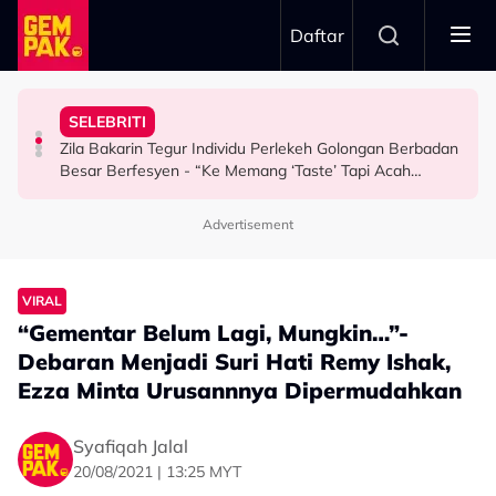
Skip to main content
Daftar
Komen Minggu Separuh Akhir
Teringin Sangat Nak Pergi…”
Undang Sebak - “5 Tahun, Al-Fatihah”
Terlaksana! Aliff Kimiey & Qilo Perlu Pulang, Semak
SELEBRITI
Aktor Popular Dakwa Kena Halau Dari KLFW - “Bukan
Kenang Pemergian Arwah Siti Sarah, Perkongsian Shuib
Big Stage Rocketfuel Recap: Permintaan OT8 Tak
Zila Bakarin Tegur Individu Perlekeh Golongan Berbadan
HIBURAN
HIBURAN
HIBURAN
Besar Berfesyen - “Ke Memang ‘Taste’ Tapi Acah
Hina?”
Advertisement
VIRAL
“Gementar Belum Lagi, Mungkin…”-
Debaran Menjadi Suri Hati Remy Ishak,
Ezza Minta Urusannnya Dipermudahkan
Syafiqah Jalal
20/08/2021 | 13:25 MYT