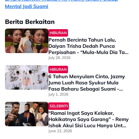
Mental Jadi Suami
Berita Berkaitan
HIBURAN
Pernah Bercinta Tahun Lalu,
Daiyan Trisha Dedah Punca
Perpisahan - “Mula-Mula Dia Tak
Anggap Isu…”
July 28, 2026
HIBURAN
6 Tahun Menyulam Cinta, Jazmy
Juma Luah Rasa Syukur Mula
Fasa Baharu Sebagai Suami -
“Terima Kasih Kerana…”
July 1, 2026
SELEBRITI
“Ramai Ingat Saya Kelakar,
Hakikatnya Saya Garang” - Remy
Ishak Akui Sisi Lucu Hanya Untuk
Isteri
June 22, 2026