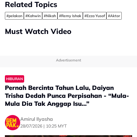
Related Topics
#pelakon
#Kahwin
#Nikah
#Remy Ishak
#Ezza Yusof
#Aktor
Must Watch Video
Advertisement
HIBURAN
Pernah Bercinta Tahun Lalu, Daiyan
Trisha Dedah Punca Perpisahan - “Mula-
Mula Dia Tak Anggap Isu…”
Amirul Ilyasha
28/07/2026 | 10:25 MYT