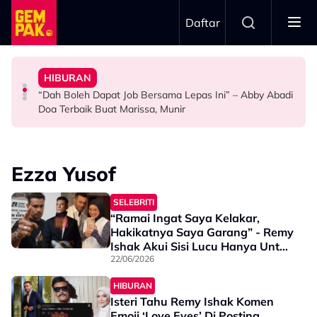
Skip to main content
Daftar
Doktor
Ini’ Di BIFF
Anak Yang Sudah Mati
HIBURAN
Bawa Anak Ke Klinik, Syasya Rizal Terkejut Dikenali
Michelle Yeoh Dinobatkan ‘Tokoh Perfileman Asia Tahun
Kasihnya Ibu, Ikan Lumba-Lumba Enggan Tinggalkan
“Dah Boleh Dapat Job Bersama Lepas Ini” – Abby Abadi
HIBURAN
SELEBRITI
BERITA
Doa Terbaik Buat Marissa, Munir
Ezza Yusof
SELEBRITI
“Ramai Ingat Saya Kelakar,
Hakikatnya Saya Garang” - Remy
Ishak Akui Sisi Lucu Hanya Untuk
Isteri
22/06/2026
HIBURAN
Isteri Tahu Remy Ishak Komen
Emoji ‘Love Eyes’ Di Posting