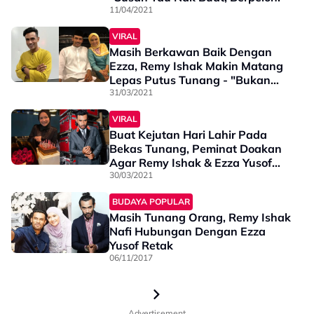
11/04/2021
VIRAL
Masih Berkawan Baik Dengan
Ezza, Remy Ishak Makin Matang
Lepas Putus Tunang - "Bukan
Mudah Untuk Mencari Individu
31/03/2021
Yang Memahami Diri ..."
VIRAL
Buat Kejutan Hari Lahir Pada
Bekas Tunang, Peminat Doakan
Agar Remy Ishak & Ezza Yusof
Kembali Bersama
30/03/2021
BUDAYA POPULAR
Masih Tunang Orang, Remy Ishak
Nafi Hubungan Dengan Ezza
Yusof Retak
06/11/2017
Advertisement