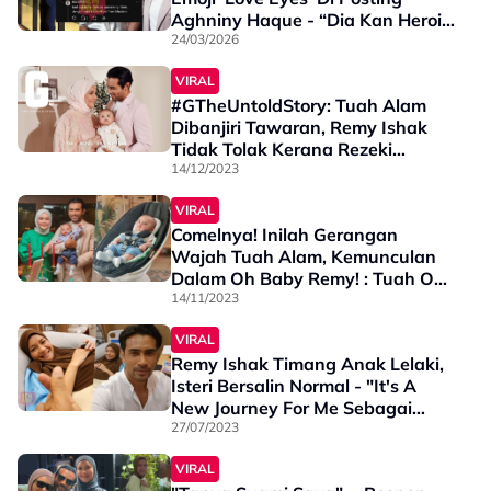
Aghniny Haque - “Dia Kan Heroin
Untuk Filem Terbaharu…”
24/03/2026
VIRAL
#GTheUntoldStory: Tuah Alam
Dibanjiri Tawaran, Remy Ishak
Tidak Tolak Kerana Rezeki
Pernah Ditutup Allah
14/12/2023
VIRAL
Comelnya! Inilah Gerangan
Wajah Tuah Alam, Kemunculan
Dalam Oh Baby Remy! : Tuah Oh
Tuah
14/11/2023
VIRAL
Remy Ishak Timang Anak Lelaki,
Isteri Bersalin Normal - "It's A
New Journey For Me Sebagai
Bapa"
27/07/2023
VIRAL