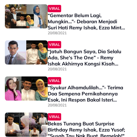
VIRAL
“Gementar Belum Lagi,
Mungkin…”- Debaran Menjadi
Suri Hati Remy Ishak, Ezza Minta
Urusannnya Dipermudahkan
20/08/2021
VIRAL
“Jatuh Bangun Saya, Dia Selalu
Ada, She's The One” - Remy
Ishak Akhirnya Kongsi Kisah
Cinta Bersama Bakal Isteri!
20/08/2021
VIRAL
“Syukur Alhamdulilah…”- Terima
Doa Sempena Pernikahannya
Esok, Ini Respon Bakal Isteri
Remy Ishak
20/08/2021
VIRAL
Bekas Tunang Buat Surprise
Birthday Remy Ishak, Ezza Yusof;
"Susah Tau Nak Buat, Berpeloh!"