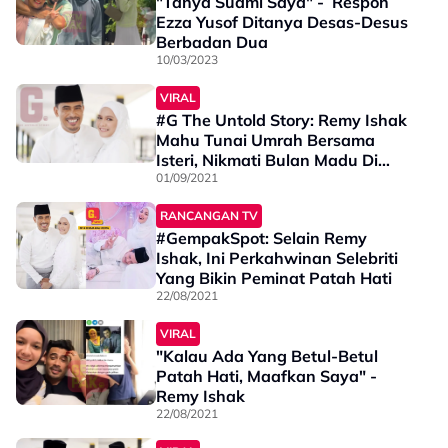
"Tanya Suami Saya" - Respon
Ezza Yusof Ditanya Desas-Desus
Berbadan Dua
10/03/2023
VIRAL
#G The Untold Story: Remy Ishak
Mahu Tunai Umrah Bersama
Isteri, Nikmati Bulan Madu Di
Bedouin Camp Atas Padang Pasir
01/09/2021
Di Jordan
RANCANGAN TV
#GempakSpot: Selain Remy
Ishak, Ini Perkahwinan Selebriti
Yang Bikin Peminat Patah Hati
22/08/2021
VIRAL
"Kalau Ada Yang Betul-Betul
Patah Hati, Maafkan Saya" -
Remy Ishak
22/08/2021