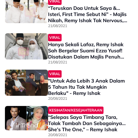
VIRAL
“Teruskan Doa Untuk Saya &…
Isteri, First Time Sebut Ni” - Majlis
Nikah, Remy Ishak Tak Nervous,
Wali Pula Yang….
21/08/2021
VIRAL
Hanya Sekali Lafaz, Remy Ishak
Sah Bergelar Suami Ezza Yusof!
Disatukan Dalam Majlis Penuh
SOP
21/08/2021
VIRAL
"Untuk Ada Lebih 3 Anak Dalam
5 Tahun Itu Tak Mungkin
Berlaku" - Remy Ishak
20/08/2021
KESIHATAN/KESEJAHTERAAN
“Selepas Saya Timbang Tara,
Tolak Tambah Dan Sebagainya…
She’s The One,” – Remy Ishak
20/08/2021