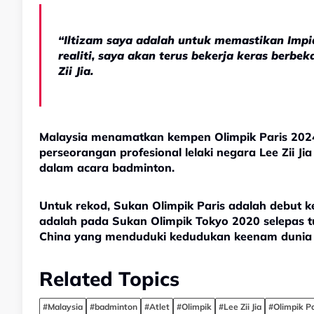
“Iltizam saya adalah untuk memastikan Impi
realiti, saya akan terus bekerja keras berb
Zii Jia.
Malaysia menamatkan kempen Olimpik Paris 202
perseorangan profesional lelaki negara Lee Zii J
dalam acara badminton.
Untuk rekod, Sukan Olimpik Paris adalah debut k
adalah pada Sukan Olimpik Tokyo 2020 selepas 
China yang menduduki kedudukan keenam dunia p
Related Topics
#Malaysia
#badminton
#Atlet
#Olimpik
#Lee Zii Jia
#Olimpik P