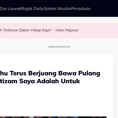
Zon Lawak
Rojak Daily
Salam Muslim
Peraduan
h Terbesar Dalam Hidup Saya” - Intan Najuwa
ounarae Kongsi Sikap Suami, Sentiasa Bentang Sejadah & Teman Sola
, Zarina Anjoulie Beralih Kepada Ikan Kembung
Beri Kesan Pada Diri - “Kami Dilatih Untuk Sentiasa Bersedia Hadap
Advertisement
 Mahu Terus Berjuang Bawa Pulang
ltizam Saya Adalah Untuk