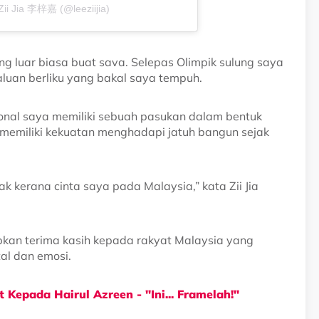
Zii Jia 李梓嘉 (@leeziijia)
ng luar biasa buat sava. Selepas Olimpik sulung saya
aluan berliku yang bakal saya tempuh.
onal saya memiliki sebuah pasukan dalam bentuk
memiliki kekuatan menghadapi jatuh bangun sejak
dak kerana cinta saya pada Malaysia,” kata Zii Jia
pkan terima kasih kepada rakyat Malaysia yang
tal dan emosi.
 Kepada Hairul Azreen - "Ini... Framelah!"