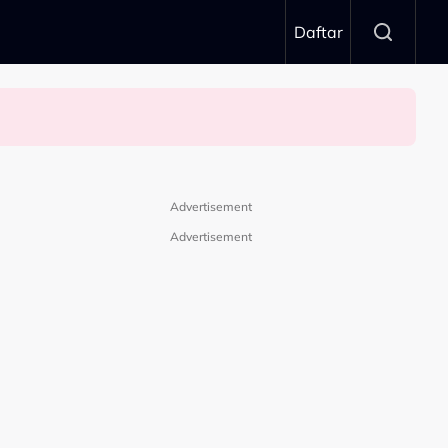
Daftar
t
i ‘Senario Paling Buruk’…”
Advertisement
Advertisement