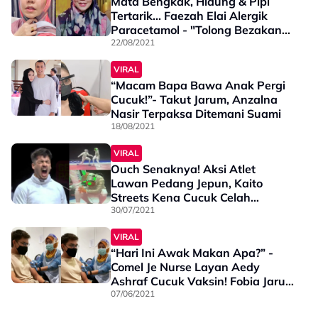
Mata Bengkak, Hidung & Pipi
Tertarik... Faezah Elai Alergik
Paracetamol - "Tolong Bezakan
Bengkak & Buat Muka"
22/08/2021
VIRAL
“Macam Bapa Bawa Anak Pergi
Cucuk!”- Takut Jarum, Anzalna
Nasir Terpaksa Ditemani Suami
18/08/2021
VIRAL
Ouch Senaknya! Aksi Atlet
Lawan Pedang Jepun, Kaito
Streets Kena Cucuk Celah
Kangkang Cuit Hati Ramai
30/07/2021
VIRAL
“Hari Ini Awak Makan Apa?” -
Comel Je Nurse Layan Aedy
Ashraf Cucuk Vaksin! Fobia Jarum
Rupanya
07/06/2021