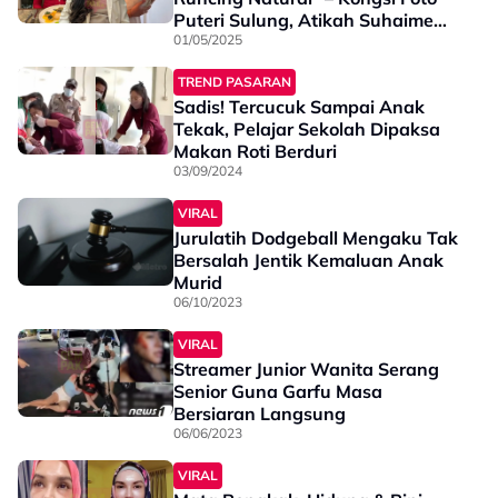
Puteri Sulung, Atikah Suhaime
Nafi Jalani Prosedur Kecantikan
01/05/2025
Ketika Hamil
TREND PASARAN
Sadis! Tercucuk Sampai Anak
Tekak, Pelajar Sekolah Dipaksa
Makan Roti Berduri
03/09/2024
VIRAL
Jurulatih Dodgeball Mengaku Tak
Bersalah Jentik Kemaluan Anak
Murid
06/10/2023
VIRAL
Streamer Junior Wanita Serang
Senior Guna Garfu Masa
Bersiaran Langsung
06/06/2023
VIRAL