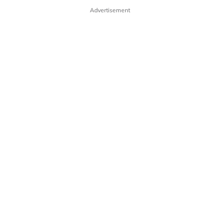
Advertisement
Polisi Privasi
Terma Pengguna