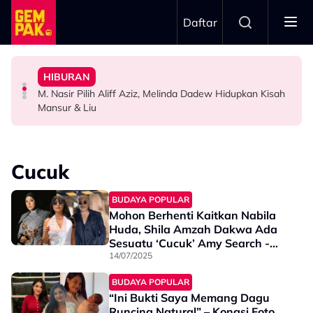
Skip to main content
Daftar
Mendengar…”
Malaysia”
Dengan ‘Cinta Luka’ - “Ketika Pertama Kali
Lengkap – “Dia Pelakon Kedua Paling Tampan Di
HIBURAN
Kembali Ubati Kerinduan Peminat, Syafiq Farhain Tampil
M. Nasir Pilih Aliff Aziz Jadi Mansur Sebab Pakej
Ramai Masih Bujang Bukan Kerana Memilih Tetapi...
M. Nasir Pilih Aliff Aziz, Melinda Dadew Hidupkan Kisah
HIBURAN
HIBURAN
GAYA HIDUP
Mansur & Liu
Cucuk
BUDAYA POPULAR
Mohon Berhenti Kaitkan Nabila
Huda, Shila Amzah Dakwa Ada
Sesuatu ‘Cucuk’ Amy Search -
“He’s Not Alone
14/07/2025
BUDAYA POPULAR
“Ini Bukti Saya Memang Dagu
Runcing Natural” – Kongsi Foto