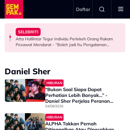
Skip to main content
Daftar
Mendengar…”
Jangan Terlalu Campuri Urusan Rumah Tangga Anak
Dengan ‘Cinta Luka’ - “Ketika Pertama Kali
Mansur & Liu
SELEBRITI
“Biarlah Mereka Yang Pilih” - Jinggo Nasihat Ibu Bapa
Kembali Ubati Kerinduan Peminat, Syafiq Farhain Tampil
M. Nasir Pilih Aliff Aziz, Melinda Dadew Hidupkan Kisah
Atta Halilintar Tegur Individu Perlekeh Orang Rakam
SELEBRITI
HIBURAN
HIBURAN
Pesawat Mendarat - “Boleh Jadi Itu Pengalaman
Pertama & Momen Sangat Bererti…”
Daniel Sher
HIBURAN
“Bukan Soal Siapa Dapat
Perhatian Lebih Banyak…” -
Daniel Sher Perjelas Peranan
Ketua ALPHA, Nafi Ahli Lain
04/08/2026
Mahu 'Curi Spotlight'
HIBURAN
ALPHA Takkan Pernah
Ditinggalkan Atau Dipecahkan