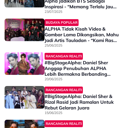
Alpha Jadikan BTS Sebagai
Inspirasi - “Memang Terlalu Jauh
Sebenarnya…”
23/07/2025
BUDAYA POPULAR
ALPHA Tidak Kisah Video &
Gambar Lama Dikongsikan, Mahu
Jadi Artis Tauladan - “Kami Rasa
Sangat Gembira”
25/06/2025
RANCANGAN REALITI
#BigStageAlpha: Daniel Sher
Anggap Penubuhan ALPHA
Lebih Bermakna Berbanding
Keputusan Individu - “Saya Rasa
20/06/2025
Kami Semua Tidak Patut…”
RANCANGAN REALITI
#BigStageAlpha: Daniel Sher &
Rizal Rasid Jadi Ramalan Untuk
Rebut Gelaran Juara
15/06/2025
RANCANGAN REALITI