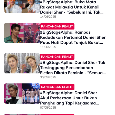
#BigStageAlpha: Buka Mata
Rakyat Malaysia Untuk Kenali
Daniel Sher - "Sebelum Ini, Tak
Ramai Pun Yang..."
14/06/2025
RANCANGAN REALITI
#BigStageAlpha: Rampas
Kedudukan Pertama! Daniel Sher
Puas Hati Dapat Tunjuk Bakat
Main Gitar Elektrik - “Saya Cuba
11/06/2025
Cari Versi…”
RANCANGAN REALITI
#BigStageAplha: Daniel Sher Tak
Tersinggung Persembahan
Fiction Dikata Feminin - “Semua
Orang Ada…”
30/05/2025
RANCANGAN REALITI
#BigStageAlpha: Daniel Sher
Akui Perbezaan Umur Bukan
Penghalang Tapi Kerjasama
Penting - “Ada Yang Baik & Buruk
07/05/2025
Tapi Semuanya…”