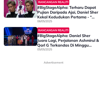
RANCANGAN REALITI
#BigStageAlpha: Terharu Dapat
Pujian Daripada Ajai, Daniel Sher
Kekal Kedudukan Pertama - “
Saya Sedikit Emosi Sebab…”
06/05/2025
RANCANGAN REALITI
#BigStageAlpha: Daniel Sher
Juara Lagi, Perjalanan Ashmirul &
Qarl G Terkandas Di Minggu
Kedua
05/05/2025
Advertisement