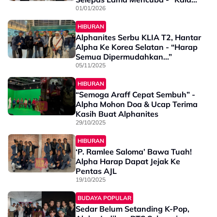
Saya Tak Dapat..."
01/01/2026
HIBURAN
Alphanites Serbu KLIA T2, Hantar
Alpha Ke Korea Selatan - “Harap
Semua Dipermudahkan…”
05/11/2025
HIBURAN
“Semoga Araff Cepat Sembuh” -
Alpha Mohon Doa & Ucap Terima
Kasih Buat Alphanites
29/10/2025
HIBURAN
‘P. Ramlee Saloma’ Bawa Tuah!
Alpha Harap Dapat Jejak Ke
Pentas AJL
19/10/2025
BUDAYA POPULAR
Sedar Belum Setanding K-Pop,