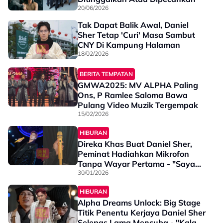
20/06/2026
Tak Dapat Balik Awal, Daniel
Sher Tetap 'Curi' Masa Sambut
CNY Di Kampung Halaman
18/02/2026
BERITA TEMPATAN
GMWA2025: MV ALPHA Paling
Ons, P Ramlee Saloma Bawa
Pulang Video Muzik Tergempak
15/02/2026
HIBURAN
Direka Khas Buat Daniel Sher,
Peminat Hadiahkan Mikrofon
Tanpa Wayar Pertama - "Saya
Memang Tiada..."
30/01/2026
HIBURAN
Alpha Dreams Unlock: Big Stage
Titik Penentu Kerjaya Daniel Sher
Selepas Lama Mencuba - "Kalau