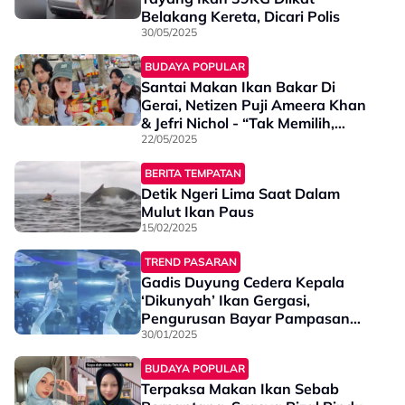
Belakang Kereta, Dicari Polis
30/05/2025
BUDAYA POPULAR
Santai Makan Ikan Bakar Di
Gerai, Netizen Puji Ameera Khan
& Jefri Nichol - “Tak Memilih,
Bagus Sangat…”
22/05/2025
BERITA TEMPATAN
Detik Ngeri Lima Saat Dalam
Mulut Ikan Paus
15/02/2025
TREND PASARAN
Gadis Duyung Cedera Kepala
‘Dikunyah’ Ikan Gergasi,
Pengurusan Bayar Pampasan
RM426
30/01/2025
BUDAYA POPULAR
Terpaksa Makan Ikan Sebab