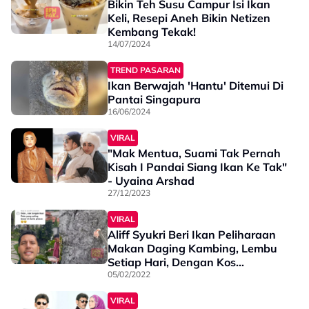
Bikin Teh Susu Campur Isi Ikan
Keli, Resepi Aneh Bikin Netizen
Kembang Tekak!
14/07/2024
TREND PASARAN
Ikan Berwajah 'Hantu' Ditemui Di
Pantai Singapura
16/06/2024
VIRAL
"Mak Mentua, Suami Tak Pernah
Kisah I Pandai Siang Ikan Ke Tak"
- Uyaina Arshad
27/12/2023
VIRAL
Aliff Syukri Beri Ikan Peliharaan
Makan Daging Kambing, Lembu
Setiap Hari, Dengan Kos
Sebanyak…
05/02/2022
VIRAL