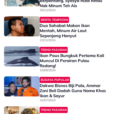
Berpantang, Syasya Rizal Rindu
Nak Minum Teh Ais
29/12/2024
BERITA TEMPATAN
Dua Sahabat Makan Ikan
Mentah, Minum Air Laut
Sepanjang Hanyut
23/12/2024
TREND PASARAN
Ikan Paus Bungkuk Pertama Kali
Muncul Di Perairan Pulau
Redang!
15/09/2024
BUDAYA POPULAR
Dakwa Bisnes Biji Pala, Ammar
Zoni Beli Dadah Guna Nama Khas
Ikan & Sayur
31/07/2024
TREND PASARAN