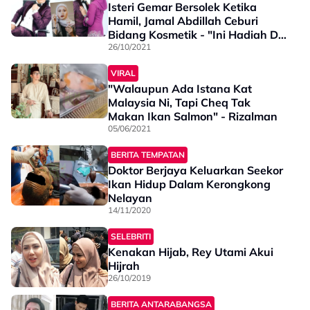
Isteri Gemar Bersolek Ketika
Hamil, Jamal Abdillah Ceburi
Bidang Kosmetik - "Ini Hadiah Dia
Hamil Anak Ketiga"
26/10/2021
VIRAL
"Walaupun Ada Istana Kat
Malaysia Ni, Tapi Cheq Tak
Makan Ikan Salmon" - Rizalman
05/06/2021
BERITA TEMPATAN
Doktor Berjaya Keluarkan Seekor
Ikan Hidup Dalam Kerongkong
Nelayan
14/11/2020
SELEBRITI
Kenakan Hijab, Rey Utami Akui
Hijrah
26/10/2019
BERITA ANTARABANGSA