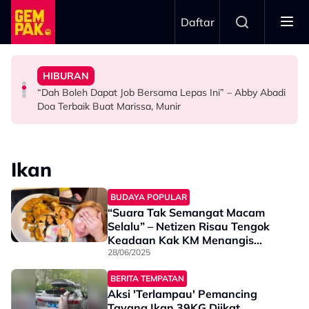
Skip to main content
Daftar
Doktor
Anak Yang Sudah Mati
HIBURAN
Bawa Anak Ke Klinik, Syasya Rizal Terkejut Dikenali
Kasihnya Ibu, Ikan Lumba-Lumba Enggan Tinggalkan
Pengantin Penat Sampai Tertidur Atas Pelamin
“Dah Boleh Dapat Job Bersama Lepas Ini” – Abby Abadi
HIBURAN
BERITA
ANTARABANGSA
Doa Terbaik Buat Marissa, Munir
Ikan
BUDAYA POPULAR
“Suara Tak Semangat Macam
Selalu” – Netizen Risau Tengok
Keadaan Kak KM Menangis
Sambil Masak Sebab Rindu Anak
28/06/2025
BERITA TEMPATAN
Aksi 'Terlampau' Pemancing
Tayang Ikan 39KG Diikat