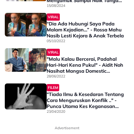
Mengamuk Sampai Naik Tangan,
Kasari Anak
15/08/2024
VIRAL
“Dia Ada Hubungi Saya Pada
Malam Kejadian…” - Rossa Mahu
Nasib Lesti Kejora & Anak Terbela
05/10/2022
VIRAL
"Malu Kalau Bercerai, Padahal
Hari-Hari Kena Pukul" - Aidit Noh
Nasihat Mangsa Domestic
Violence Jangan Malu, Bersuara
28/06/2022
Kalau ...
FILEM
"Tiada Ilmu & Kesedaran Tentang
Cara Menguruskan Konflik .." -
Punca Utama Kes Keganasan
Rumah Tangga Berlaku
23/04/2020
Advertisement