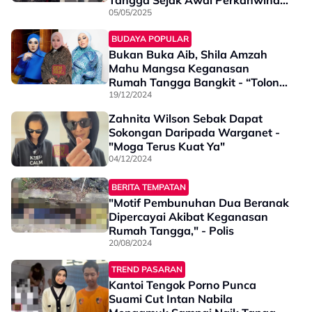
Tangga Sejak Awal Perkahwinan
- “Banyak Kali Dah Polis Datang
05/05/2025
Rumah…”
BUDAYA POPULAR
Bukan Buka Aib, Shila Amzah
Mahu Mangsa Keganasan
Rumah Tangga Bangkit - “Tolong
Bezakan Buka Aib Dengan…”
19/12/2024
Zahnita Wilson Sebak Dapat
Sokongan Daripada Warganet -
"Moga Terus Kuat Ya"
04/12/2024
BERITA TEMPATAN
"Motif Pembunuhan Dua Beranak
Dipercayai Akibat Keganasan
Rumah Tangga," - Polis
20/08/2024
TREND PASARAN
Kantoi Tengok Porno Punca
Suami Cut Intan Nabila