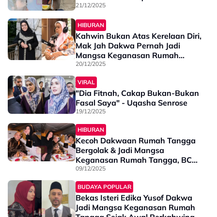
21/12/2025
HIBURAN
Kahwin Bukan Atas Kerelaan Diri,
Mak Jah Dakwa Pernah Jadi
Mangsa Keganasan Rumah
Tangga - “Kalau Tak Dapat Curi
20/12/2025
Duit, Dia Akan…”
VIRAL
"Dia Fitnah, Cakap Bukan-Bukan
Fasal Saya" - Uqasha Senrose
19/12/2025
HIBURAN
Kecoh Dakwaan Rumah Tangga
Bergolak & Jadi Mangsa
Keganasan Rumah Tangga, BCL
Tenang Kongsi Foto Sambut
09/12/2025
Birthday Suami
BUDAYA POPULAR
Bekas Isteri Edika Yusof Dakwa
Jadi Mangsa Keganasan Rumah