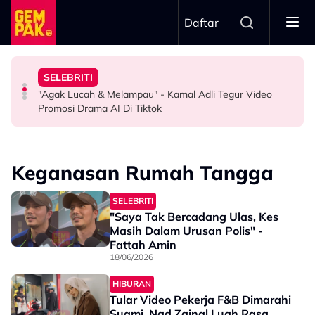
Skip to main content
Daftar
Wargamaya
Kena Jadi Baik…”
Produk Baharu - “Menitik Air Mata…”
Kebaikan Amira Othman 10 Tahun Lalu Jadi Bualan
Waktu Yang Tepat - “Kalau Nak Pasangan Baik, Kita
SELEBRITI
Khairul Aming Pilih Merdeka 118 Sebagai Lokasi Lancar
“Mak Cik Saya Berniaga Pondok Buruk, Dia Selalu…” -
Aliff Aziz Mahu Usaha Perbaiki Diri, Percaya Jodoh Hadir
"Agak Lucah & Melampau" - Kamal Adli Tegur Video
HIBURAN
HIBURAN
SELEBRITI
Promosi Drama AI Di Tiktok
Keganasan Rumah Tangga
SELEBRITI
"Saya Tak Bercadang Ulas, Kes
Masih Dalam Urusan Polis" -
Fattah Amin
18/06/2026
HIBURAN
Tular Video Pekerja F&B Dimarahi
Suami, Nad Zainal Luah Rasa