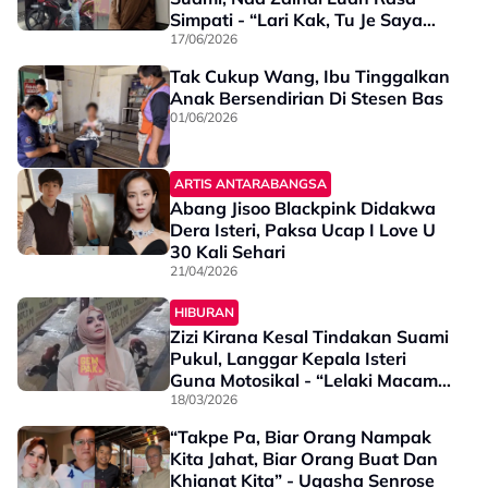
Simpati - “Lari Kak, Tu Je Saya
Nak Cakap”
17/06/2026
Tak Cukup Wang, Ibu Tinggalkan
Anak Bersendirian Di Stesen Bas
01/06/2026
ARTIS ANTARABANGSA
Abang Jisoo Blackpink Didakwa
Dera Isteri, Paksa Ucap I Love U
30 Kali Sehari
21/04/2026
HIBURAN
Zizi Kirana Kesal Tindakan Suami
Pukul, Langgar Kepala Isteri
Guna Motosikal - “Lelaki Macam
Ni Tak Mampu Jadi Pemimpin”
18/03/2026
“Takpe Pa, Biar Orang Nampak
Kita Jahat, Biar Orang Buat Dan
Khianat Kita” - Uqasha Senrose