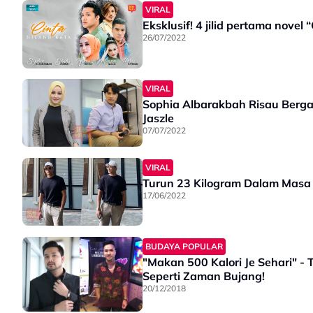
VIRAL
Eksklusif! 4 jilid pertama novel 
26/07/2022
VIRAL
Sophia Albarakbah Risau Berga
Jaszle
07/07/2022
VIRAL
Turun 23 Kilogram Dalam Masa 
17/06/2022
BUDAYA POPULAR
"Makan 500 Kalori Je Sehari" -
Seperti Zaman Bujang!
20/12/2018