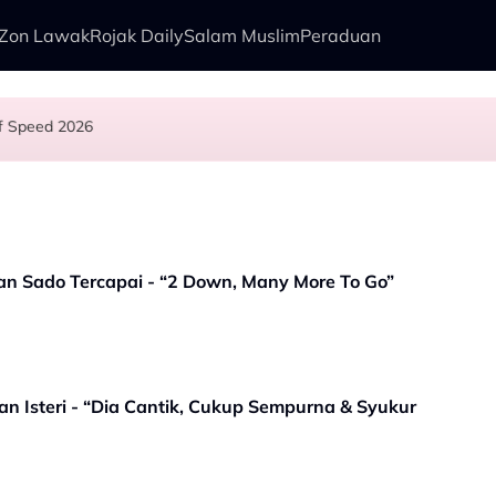
Zon Lawak
Rojak Daily
Salam Muslim
Peraduan
f Speed 2026
l Sebab…
a Abdul, Ranisha Jawab: “Bagi Saya Itu Satu…”
n Kudrat 1968
n Sado Tercapai - “2 Down, Many More To Go”
n Isteri - “Dia Cantik, Cukup Sempurna & Syukur