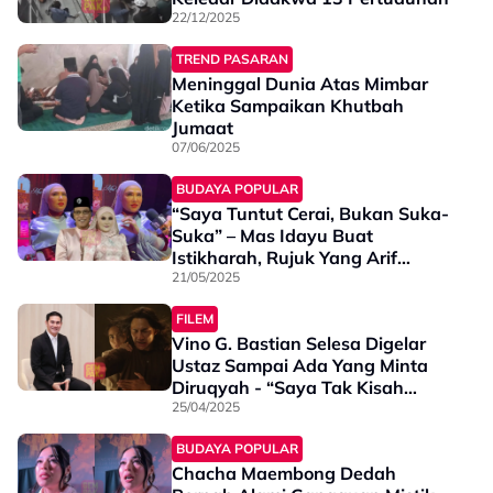
22/12/2025
TREND PASARAN
Meninggal Dunia Atas Mimbar
Ketika Sampaikan Khutbah
Jumaat
07/06/2025
BUDAYA POPULAR
“Saya Tuntut Cerai, Bukan Suka-
Suka” – Mas Idayu Buat
Istikharah, Rujuk Yang Arif
Sebelum Bercerai
21/05/2025
FILEM
Vino G. Bastian Selesa Digelar
Ustaz Sampai Ada Yang Minta
Diruqyah - “Saya Tak Kisah
Malah Seronok”
25/04/2025
BUDAYA POPULAR
Chacha Maembong Dedah