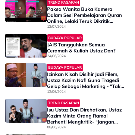
TREND PASARAN
Paksa Wanita Buka Kamera
Dalam Sesi Pembelajaran Quran
Online, Lelaki Teruk Dikritik
Netizen - “Dasar Penunggang
12/07/2024
Agama”
BUDAYA POPULAR
JAIS Tangguhkan Semua
Ceramah & Kuliah Ustaz Don?
24/06/2024
BUDAYA POPULAR
Izinkan Kisah Disihir Jadi Filem,
Ustaz Kazim Nafi Guna Tragedi
Gelap Sebagai Marketing - "Tak
Berlakon Pun Orang Kenal Saya"
12/06/2024
TREND PASARAN
Isu Ustaz Don Direhatkan, Ustaz
Kazim Minta Orang Ramai
Berhenti Mengkritik- “Jangan
Hentam Macam Dia Tak Pernah
08/06/2024
Buat Baik”