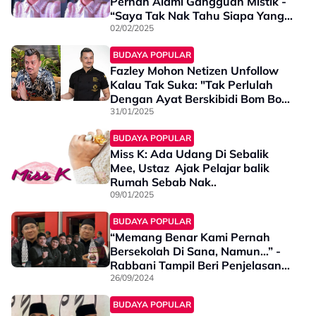
Pernah Alami Gangguan Mistik -
“Saya Tak Nak Tahu Siapa Yang
Hantar”
02/02/2025
BUDAYA POPULAR
Fazley Mohon Netizen Unfollow
Kalau Tak Suka: "Tak Perlulah
Dengan Ayat Berskibidi Bom Bom
Sekadar”
31/01/2025
BUDAYA POPULAR
Miss K: Ada Udang Di Sebalik
Mee, Ustaz Ajak Pelajar balik
Rumah Sebab Nak..
09/01/2025
BUDAYA POPULAR
“Memang Benar Kami Pernah
Bersekolah Di Sana, Namun…” -
Rabbani Tampil Beri Penjelasan
Mengenai Al-Aqram
26/09/2024
BUDAYA POPULAR