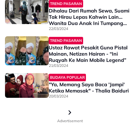
TREND PASARAN
Dihalau Dari Rumah Sewa, Suami
Tak Hirau Lepas Kahwin Lain…
Wanita Dua Anak Ini Tumpang
Tidur Di Masjid
22/03/2024
TREND PASARAN
Ustaz Rawat Pesakit Guna Pistol
Mainan, Netizen Hairan - “Ini
Ruqyah Ke Main Mobile Legend”
21/03/2024
BUDAYA POPULAR
"Ya, Memang Saya Baca 'Jampi'
Ketika Memasak" - Thalia Baiduri
20/03/2024
Advertisement