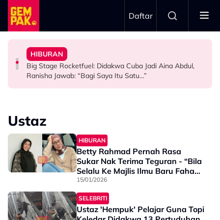
Skip to main content
Daftar
Terus Sambung”
2026
1968
Babak ‘Single Take’ CHELOT - “Badan Koyak, Balut
HIBURAN
TERBANG Bawa Legasi Rali Negara Ke Art Of Speed
Netizen Restu! Semua Tak Sabar Nak Saksikan Kudrat
Tak Guna ‘Stuntman’, Shukri Yahaya Cedera Jayakan
Big Stage Rocketfuel: Didakwa Cuba Jadi Aina Abdul,
HIBURAN
HIBURAN
HIBURAN
Ranisha Jawab: “Bagi Saya Itu Satu…”
Ustaz
HIBURAN
Betty Rahmad Pernah Rasa
Sukar Nak Terima Teguran - “Bila
Selalu Ke Majlis Ilmu Baru Faham,
Setiap Umat Islam Wajib…”
15/01/2026
SELEBRITI
Ustaz 'Hempuk' Pelajar Guna Topi
Keledar Didakwa 13 Pertuduhan