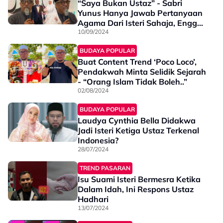
“Saya Bukan Ustaz” - Sabri
Yunus Hanya Jawab Pertanyaan
Agama Dari Isteri Sahaja, Enggan
Ambil Risiko
10/09/2024
BUDAYA POPULAR
Buat Content Trend ‘Poco Loco’,
Pendakwah Minta Selidik Sejarah
- “Orang Islam Tidak Boleh..”
02/08/2024
BUDAYA POPULAR
Laudya Cynthia Bella Didakwa
Jadi Isteri Ketiga Ustaz Terkenal
Indonesia?
28/07/2024
TREND PASARAN
Isu Suami Isteri Bermesra Ketika
Dalam Idah, Ini Respons Ustaz
Hadhari
13/07/2024