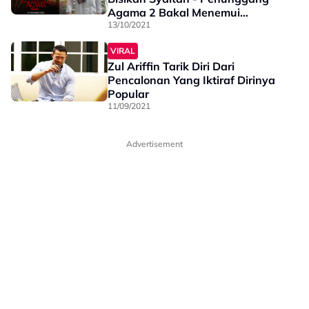
Agama 2 Bakal Menemui
Penonton 19 Oktober Ini
13/10/2021
VIRAL
Zul Ariffin Tarik Diri Dari
Pencalonan Yang Iktiraf Dirinya
Popular
11/09/2021
Advertisement