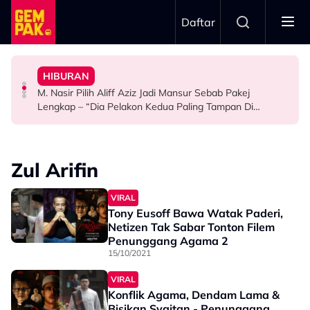
Skip to main content
Daftar
Mansur & Liu
“Bila Saya Cakap Dengan Lisa Nak Buat…”
HIBURAN
M. Nasir Pilih Aliff Aziz, Melinda Dadew Hidupkan Kisah
Ramai Masih Bujang Bukan Kerana Memilih Tetapi...
Impian Yusry Untuk Dikenali Sebagai Penyanyi Rock -
M. Nasir Pilih Aliff Aziz Jadi Mansur Sebab Pakej
HIBURAN
GAYA HIDUP
HIBURAN
Lengkap – “Dia Pelakon Kedua Paling Tampan Di
Malaysia”
Zul Arifin
VIRAL
Tony Eusoff Bawa Watak Paderi,
Netizen Tak Sabar Tonton Filem
Penunggang Agama 2
15/10/2021
VIRAL
Konflik Agama, Dendam Lama &
Bisikan Syaitan - Penunggang