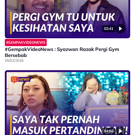
02:41
#GEMPAKVIDEONEWS
#GempakVideoNews : Syazwan Razak Pergi Gym
Bersebab
05/02/2026
04:50