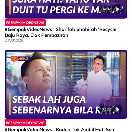
04:07
#GEMPAKVIDEONEWS
#GempakVideoNews : Sharifah Shahirah 'Recycle'
Baju Raya, Elak Pembaziran
24/03/2026
02:32
#GEMPAKVIDEONEWS
#GempakVideoNews : Raden Tak Ambil Hati Soal