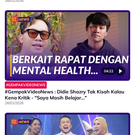
26/01/2026
04:22
#GEMPAKVIDEONEWS
#GempakVideoNews : Didie Shazry Tak Kisah Kalau
Kena Kritik - "Saya Masih Belajar..."
26/01/2026