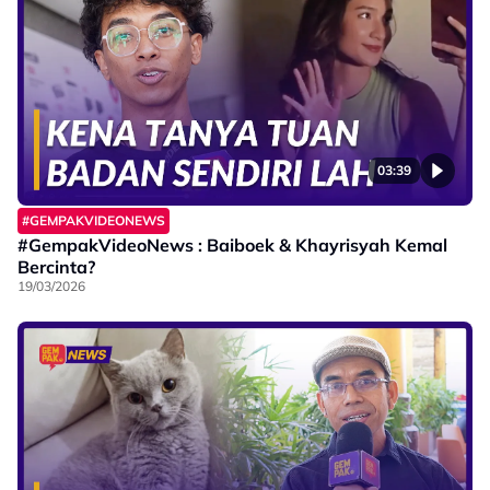
03:39
#GEMPAKVIDEONEWS
#GempakVideoNews : Baiboek & Khayrisyah Kemal
Bercinta?
19/03/2026