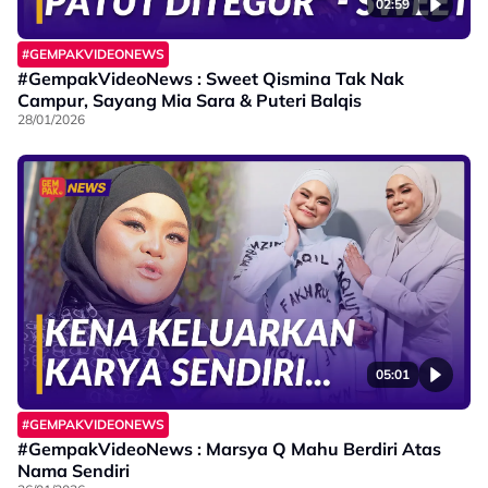
02:59
#GEMPAKVIDEONEWS
#GempakVideoNews : Sweet Qismina Tak Nak
Campur, Sayang Mia Sara & Puteri Balqis
28/01/2026
05:01
#GEMPAKVIDEONEWS
#GempakVideoNews : Marsya Q Mahu Berdiri Atas
Nama Sendiri