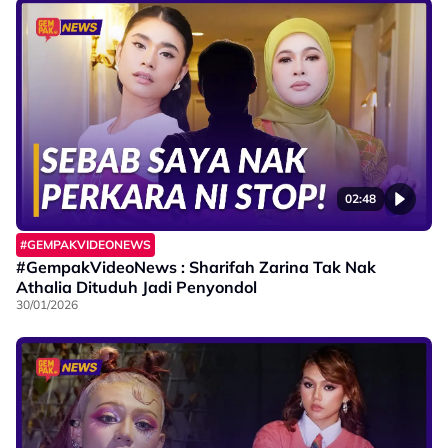
02:48
#GEMPAKVIDEONEWS
#GempakVideoNews : Sharifah Zarina Tak Nak
Athalia Dituduh Jadi Penyondol
30/01/2026