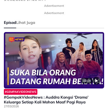
Advertisement
Advertisement
Episod
Lihat Juga
02:14
#GEMPAKVIDEONEWS
#GempakVideoNews : Auddra Kongsi ‘Drama’
Keluarga Setiap Kali Mohon Maaf Pagi Raya
27/03/2026