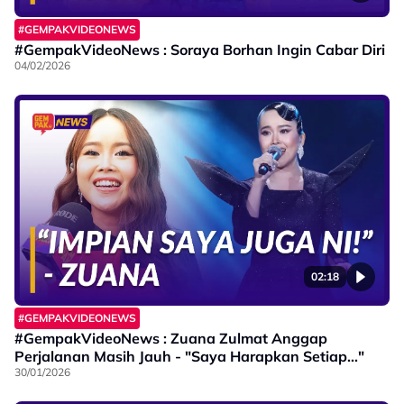
#GEMPAKVIDEONEWS
#GempakVideoNews : Soraya Borhan Ingin Cabar Diri
04/02/2026
02:18
#GEMPAKVIDEONEWS
#GempakVideoNews : Zuana Zulmat Anggap
Perjalanan Masih Jauh - "Saya Harapkan Setiap..."
30/01/2026