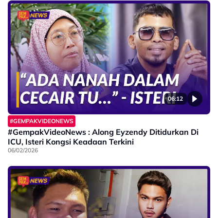
06:12
#GEMPAKVIDEONEWS
#GempakVideoNews : Along Eyzendy Ditidurkan Di
ICU, Isteri Kongsi Keadaan Terkini
06/02/2026