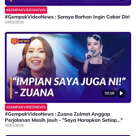
#GEMPAKVIDEONEWS
#GempakVideoNews : Soraya Borhan Ingin Cabar Diri
04/02/2026
02:18
#GEMPAKVIDEONEWS
#GempakVideoNews : Zuana Zulmat Anggap
Perjalanan Masih Jauh - "Saya Harapkan Setiap..."
30/01/2026