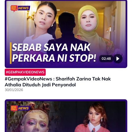
02:48
#GEMPAKVIDEONEWS
#GempakVideoNews : Sharifah Zarina Tak Nak
Athalia Dituduh Jadi Penyondol
30/01/2026