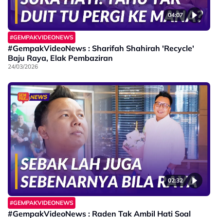
04:07
#GEMPAKVIDEONEWS
#GempakVideoNews : Sharifah Shahirah 'Recycle'
Baju Raya, Elak Pembaziran
24/03/2026
02:32
#GEMPAKVIDEONEWS
#GempakVideoNews : Raden Tak Ambil Hati Soal