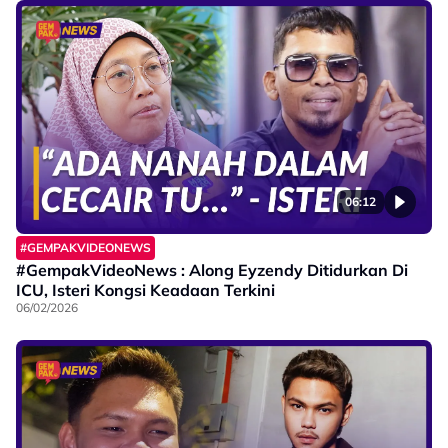
06:12
#GEMPAKVIDEONEWS
#GempakVideoNews : Along Eyzendy Ditidurkan Di
ICU, Isteri Kongsi Keadaan Terkini
06/02/2026