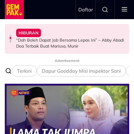
Skip to main content
Daftar
Doktor
Doa Terbaik Buat Marissa, Munir
Anak Yang Sudah Mati
SELEBRITI
Bawa Anak Ke Klinik, Syasya Rizal Terkejut Dikenali
“Dah Boleh Dapat Job Bersama Lepas Ini” – Abby Abadi
Kasihnya Ibu, Ikan Lumba-Lumba Enggan Tinggalkan
Michelle Yeoh Dinobatkan ‘Tokoh Perfileman Asia Tahun
HIBURAN
HIBURAN
BERITA
Ini’ Di BIFF
Advertisement
Terkini
Dapur Goodday Misi Inspektor Sani