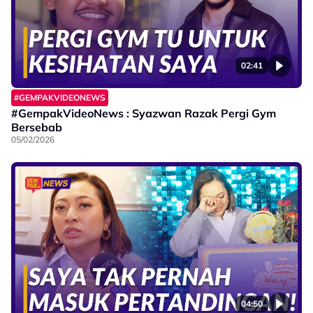
02:41
#GEMPAKVIDEONEWS
#GempakVideoNews : Syazwan Razak Pergi Gym
Bersebab
05/02/2026
04:50