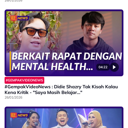
26/01/2026
04:22
#GEMPAKVIDEONEWS
#GempakVideoNews : Didie Shazry Tak Kisah Kalau
Kena Kritik - "Saya Masih Belajar..."
26/01/2026