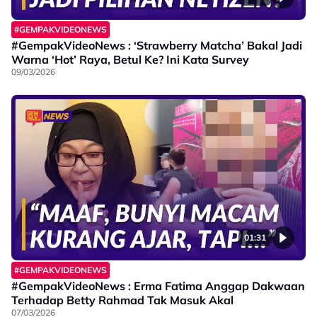
#GEMPAKVIDEONEWS
#GempakVideoNews : ‘Strawberry Matcha’ Bakal Jadi
Warna ‘Hot’ Raya, Betul Ke? Ini Kata Survey
09/03/2026
01:31
#GEMPAKVIDEONEWS
#GempakVideoNews : Erma Fatima Anggap Dakwaan
Terhadap Betty Rahmad Tak Masuk Akal
07/03/2026