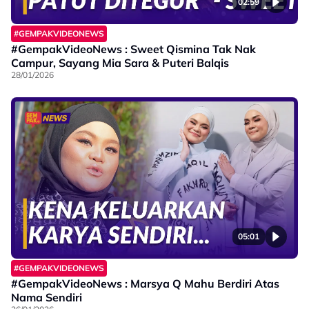
02:59
#GEMPAKVIDEONEWS
#GempakVideoNews : Sweet Qismina Tak Nak
Campur, Sayang Mia Sara & Puteri Balqis
28/01/2026
05:01
#GEMPAKVIDEONEWS
#GempakVideoNews : Marsya Q Mahu Berdiri Atas
Nama Sendiri