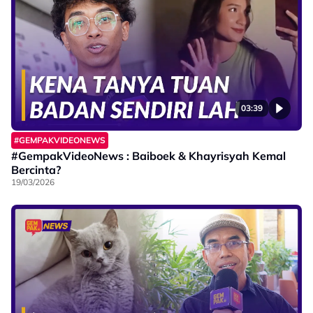
03:39
#GEMPAKVIDEONEWS
#GempakVideoNews : Baiboek & Khayrisyah Kemal
Bercinta?
19/03/2026