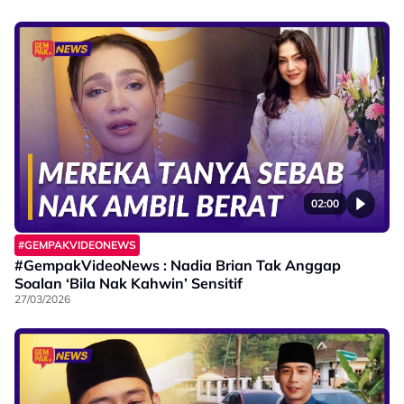
02:00
#GEMPAKVIDEONEWS
#GempakVideoNews : Nadia Brian Tak Anggap
Soalan ‘Bila Nak Kahwin’ Sensitif
27/03/2026