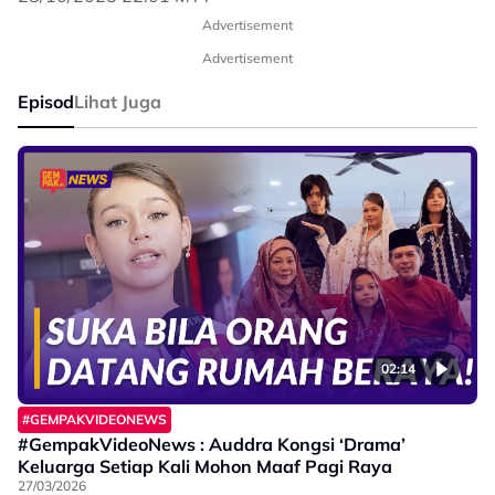
Advertisement
Advertisement
Episod
Lihat Juga
02:14
#GEMPAKVIDEONEWS
#GempakVideoNews : Auddra Kongsi ‘Drama’
Keluarga Setiap Kali Mohon Maaf Pagi Raya
27/03/2026