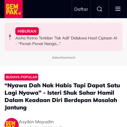
Skip to main content
Daftar
Tidur…”
Doktor
Kongsi Rahsia - “Ajaran Dari Arwah Bapa, Sebelum
HIBURAN
Bawa Anak Ke Klinik, Syasya Rizal Terkejut Dikenali
Usia 57 Tahun Masih Nampak Muda, Rashdan Baba
Netizen Beri 'Warning' Buat Azeva & A. Aida
Aisha Retno Terkilan ‘Tak Adil’ Didakwa Hasil Ciptaan AI
HIBURAN
HIBURAN
HIBURAN
- “Penat-Penat Nangis…”
Advertisement
BUDAYA POPULAR
“Nyawa Dah Nak Habis Tapi Dapat Satu
Lagi Nyawa” - Isteri Shuk Sahar Hamil
Dalam Keadaan Diri Berdepan Masalah
Jantung
Asyikin Mayudin