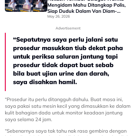
Mengidam Mahu Ditangkap Polis,
Siap Duduk Dalam Van Diam-
Diam - “Kak Turun Kak, Nak
May 26, 2026
Tunggu Penumpang Lain Ke Tu”
Advertisement
“Sepatutnya saya perlu jalani satu
prosedur masukkan tiub dekat paha
untuk periksa saluran jantung tapi
prosedur tidak dapat buat sebab
bila buat ujian urine dan darah,
saya disahkan hamil.
“Prosedur itu perlu ditangguh dahulu. Buat masa ini,
saya pakai satu mesin kecil yang dimasukkan ke dalam
kulit bahagian dada untuk monitor keadaan jantung
saya selama 24 jam.
“Sebenarnya saya tak tahu nak rasa gembira dengan