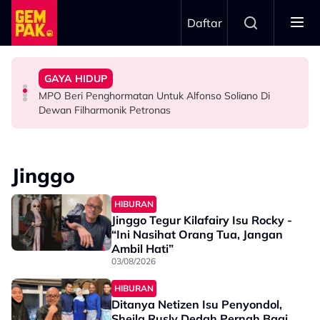
Skip to main content
Daftar
Menyerlah…”
Bawa Watak Jahat - “Tak Semestinya Hero Saja
Jasny
GAYA HIDUP
Zain Saidin Syukur Kembali Shooting, Akui Lagi Suka
“Harapnya Tahun Ini Terakhir La Untuk Saya…” - Ezzanie
Yusry Belum Terfikir Masuk GV, Rasa Tak Adil Sebab…
MPO Beri Penghormatan Untuk Alfonso Soliano Di
HIBURAN
HIBURAN
HIBURAN
Dewan Filharmonik Petronas
Jinggo
HIBURAN
Jinggo Tegur Kilafairy Isu Rocky -
“Ini Nasihat Orang Tua, Jangan
Ambil Hati”
03/08/2026
HIBURAN
Ditanya Netizen Isu Penyondol,
Sheila Rusly Dedah Pernah Bagi