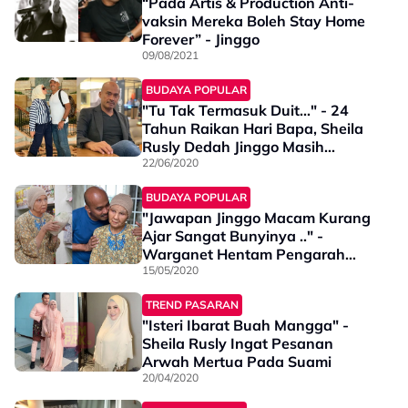
“Pada Artis & Production Anti-
vaksin Mereka Boleh Stay Home
Forever” - Jinggo
09/08/2021
BUDAYA POPULAR
"Tu Tak Termasuk Duit..." - 24
Tahun Raikan Hari Bapa, Sheila
Rusly Dedah Jinggo Masih...
22/06/2020
BUDAYA POPULAR
"Jawapan Jinggo Macam Kurang
Ajar Sangat Bunyinya .." -
Warganet Hentam Pengarah
Drama Bukan Gadis Biasa
15/05/2020
TREND PASARAN
"Isteri Ibarat Buah Mangga" -
Sheila Rusly Ingat Pesanan
Arwah Mertua Pada Suami
20/04/2020