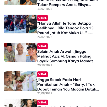
Tukar Pampers Anak, Elisya
Sandha - “Saya Tak Perlukan
13/07/2022
Justifikasi Mereka”
VIRAL
“Hanya Allah Je Tahu Betapa
Sedihnya I Bila Tengok Bola 13
Pound Jatuh Kat Muka U…” –
Jinggo Risaukan Sheila Rusly
24/02/2022
VIRAL
Selain Anak Arwah, Jinggo
Melihat Aziz M. Osman Paling
Layak Sambung Karya Mamat
Khalid Yang Belum Selesai - “Ini
26/10/2021
Pandangan, Bukan Cadangan
VIRAL
Atau Arahan…”
Jinggo Sebak Pada Hari
Pernikahan Anak - "Sorry, I Tak
Dapat Teman You Macam Datuk
Teman I Nikah ..."
22/08/2021
VIRAL