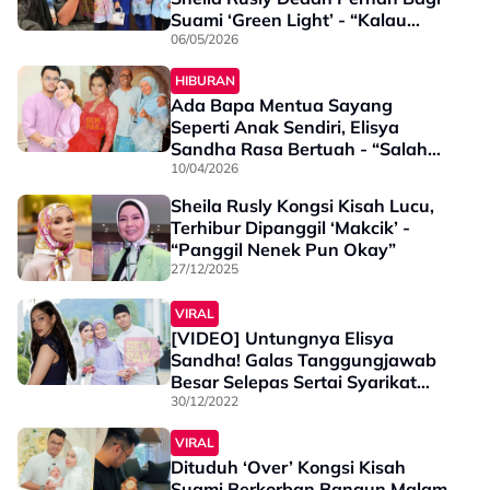
Suami ‘Green Light’ - “Kalau
Jumpa Wanita Lebih Baik, Saya
06/05/2026
Boleh Angkat Kaki Tapi…”
HIBURAN
Ada Bapa Mentua Sayang
Seperti Anak Sendiri, Elisya
Sandha Rasa Bertuah - “Salah
Satu Impian Terbesar Saya…”
10/04/2026
Sheila Rusly Kongsi Kisah Lucu,
Terhibur Dipanggil ‘Makcik’ -
“Panggil Nenek Pun Okay”
27/12/2025
VIRAL
[VIDEO] Untungnya Elisya
Sandha! Galas Tanggungjawab
Besar Selepas Sertai Syarikat
Produksi Mentua - “Pengakhiran
30/12/2022
2022 Telah Sampai, Cabaran
VIRAL
2023…”
Dituduh ‘Over’ Kongsi Kisah
Suami Berkorban Bangun Malam