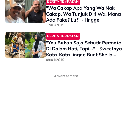
BERITA TEMPATAN
"Wa Cakap Apa Yang Wa Nak
Cakap, Wa Tunjuk Diri Wa, Mana
Ada Fake? Lu?" - Jinggo
12/02/2019
BERITA TEMPATAN
"You Bukan Saja Sebutir Permata
Di Dalam Hati, Tapi..." - Sweetnya
Kata-Kata Jinggo Buat Sheila
Rusly!
09/01/2019
Advertisement