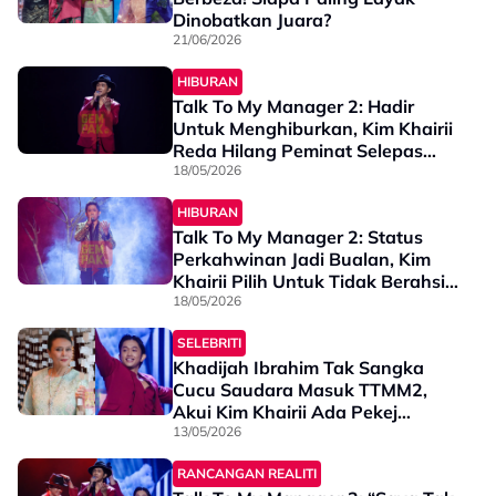
Dinobatkan Juara?
21/06/2026
HIBURAN
Talk To My Manager 2: Hadir
Untuk Menghiburkan, Kim Khairii
Reda Hilang Peminat Selepas
Dedah Status Perkahwinan
18/05/2026
HIBURAN
Talk To My Manager 2: Status
Perkahwinan Jadi Bualan, Kim
Khairii Pilih Untuk Tidak Berahsia
Lagi - "Saya Sudah
18/05/2026
Mengenalinya Selama..."
SELEBRITI
Khadijah Ibrahim Tak Sangka
Cucu Saudara Masuk TTMM2,
Akui Kim Khairii Ada Pekej
Lengkap - “Suara Ala Boyz II
13/05/2026
Men, Tapi Dia Harus…”
RANCANGAN REALITI