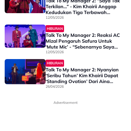
Talk To My Manager 2: “Saya Tak
Terkilan…” - Kim Khairii Anggap
Kedudukan Tiga Terbawah
Sebagai ‘Wake-up Call’
12/05/2026
HIBURAN
Talk To My Manager 2: Reaksi AC
Mizal Pengaruh Safura Untuk
‘Mute Mic’ - “Sebenarnya Saya
Nak Guna…”
12/05/2026
HIBURAN
Talk To My Manager 2: Nyanyian
‘Seribu Tahun’ Kim Khairii Dapat
‘Standing Ovation’ Dari Aina
Abdul - “Saya Goosebumps”
26/04/2026
Advertisement