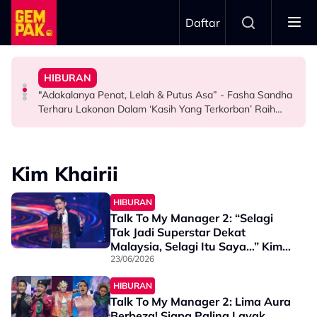
Skip to main content
Daftar
Doktor
Arshad
Terima Soalan Tentang Zuriat - “Aku Tak Kuat Tapi…”
HIBURAN
Bawa Anak Ke Klinik, Syasya Rizal Terkejut Dikenali
“Hidup Adalah Kitaran, Awak Buat Jahat…” - Uyaina
Mamat Sepah Saksi Air Mata Isteri Gugur Tiap Kali
"Adakalanya Penat, Lelah & Putus Asa” - Fasha Sandha
HIBURAN
HIBURAN
HIBURAN
Terharu Lakonan Dalam ‘Kasih Yang Terkorban’ Raih
Pujian Penonton
Kim Khairii
HIBURAN
Talk To My Manager 2: “Selagi
Tak Jadi Superstar Dekat
Malaysia, Selagi Itu Saya…” Kim
Khairii Sedia Beraksi Di Big Stage
23/06/2026
Rocketfuel
HIBURAN
Talk To My Manager 2: Lima Aura
Berbeza! Siapa Paling Layak