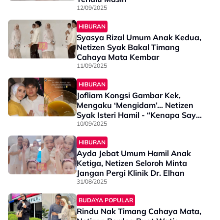
12/09/2025
HIBURAN
Syasya Rizal Umum Anak Kedua,
Netizen Syak Bakal Timang
Cahaya Mata Kembar
11/09/2025
HIBURAN
Jofliam Kongsi Gambar Kek,
Mengaku ‘Mengidam’… Netizen
Syak Isteri Hamil - “Kenapa Saya
Kena Menanggung…”
10/09/2025
HIBURAN
Ayda Jebat Umum Hamil Anak
Ketiga, Netizen Seloroh Minta
Jangan Pergi Klinik Dr. Elhan
31/08/2025
BUDAYA POPULAR
Rindu Nak Timang Cahaya Mata,