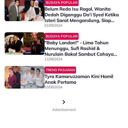
BUDAYA POPULAR
Belum Reda Isu Rogol, Wanita
Dedah Diganggu Da’i Syed Ketika
Isteri Sarat Mengandung, Siap
Ajak Ikut Pergi Dubai?
01/09/2024
BUDAYA POPULAR
"Baby London!" - Lima Tahun
Menunggu, Sufi Rashid &
Nurulain Bakal Sambut Cahaya
Mata Pertama
11/08/2024
TREND PASARAN
Tyra Kamaruzzaman Kini Hamil
Anak Pertama
03/08/2024
Advertisement