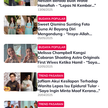
Netizen Berdoa Buat Watie
Hanafiah - “Lepas Ni Kembar…”
13/06/2025
BUDAYA POPULAR
Sweet Qismina Sunting Foto
Guna AI Bayang Diri
Mengandung - “Insya-Allah
Suatu Hari Nanti”
05/05/2025
BUDAYA POPULAR
Melissa Champbell Kongsi
Cabaran Shooting Astro Originals
First Wives Ketika Hamil - “Saya
Ni Jenis Tak Suka Duduk Rumah”
02/05/2025
TREND PASARAN
Jofliam Akui Kesilapan Terhadap
Wanita Lepas Isu Epidural Tular -
“Saya Ingin Minta Maaf Kerana…”
20/04/2025
TREND PASARAN