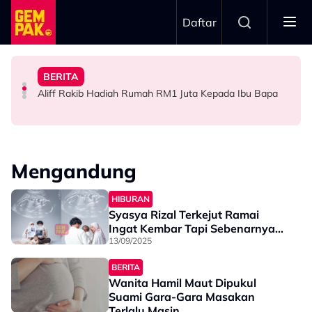
Skip to main content
Daftar
Ustaz Wadi Annuar
Hati Pun..."
Asaddok Sumbang Dua Buggy Buat Akademi Diasas
Rieffa? Ini Respon Tuan Badan - "Saya Tiada Rasa Sakit
Keluarga Rasa Bakal Suami Tak Setaraf
BERITA
Mahu Bantu Ribuan Pencinta Ilmu Setiap Minggu, Najib
Big Stage Rocketfuel: Tiada Penyingkiran Selepas
Atlet Golf Tidak Diculik, ‘Lari’ ke Bangkok Sebab
Aliff Rakib Hadiah Rumah RM1 Juta Kepada Ibu Bapa
HIBURAN
SELEBRITI
BERITA
Mengandung
HIBURAN
Syasya Rizal Terkejut Ramai
Ingat Kembar Tapi Sebenarnya…
13/09/2025
BERITA
Wanita Hamil Maut Dipukul
Suami Gara-Gara Masakan
Terlalu Masin