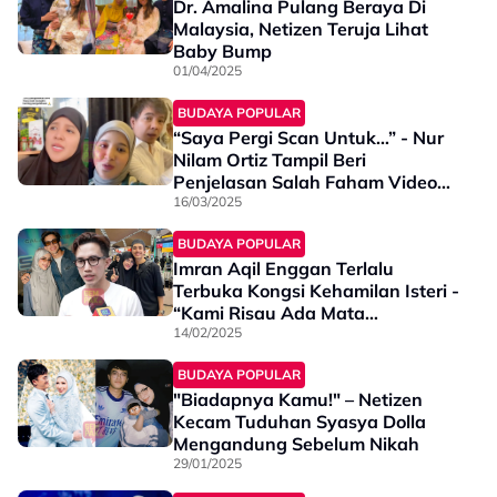
Dr. Amalina Pulang Beraya Di
Malaysia, Netizen Teruja Lihat
Baby Bump
01/04/2025
BUDAYA POPULAR
“Saya Pergi Scan Untuk…” - Nur
Nilam Ortiz Tampil Beri
Penjelasan Salah Faham Video
Ultrasound
16/03/2025
BUDAYA POPULAR
Imran Aqil Enggan Terlalu
Terbuka Kongsi Kehamilan Isteri -
“Kami Risau Ada Mata
Memandang Dengan Niat Tidak
14/02/2025
Baik”
BUDAYA POPULAR
"Biadapnya Kamu!" – Netizen
Kecam Tuduhan Syasya Dolla
Mengandung Sebelum Nikah
29/01/2025