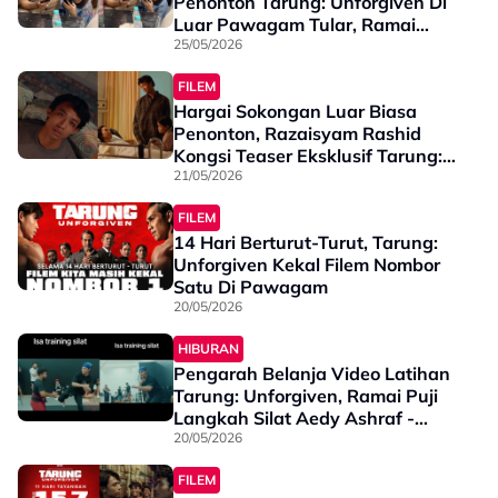
Penonton Tarung: Unforgiven Di
Luar Pawagam Tular, Ramai
Peminat Wanita Usik - “Tepi Dik,
25/05/2026
Kakak Pula!”
FILEM
Hargai Sokongan Luar Biasa
Penonton, Razaisyam Rashid
Kongsi Teaser Eksklusif Tarung:
Unforgiven - “Asalnya Internal
21/05/2026
Review…”
FILEM
14 Hari Berturut-Turut, Tarung:
Unforgiven Kekal Filem Nombor
Satu Di Pawagam
20/05/2026
HIBURAN
Pengarah Belanja Video Latihan
Tarung: Unforgiven, Ramai Puji
Langkah Silat Aedy Ashraf -
“Padu Sangat!”
20/05/2026
FILEM