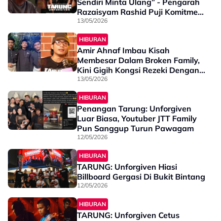
Sendiri Minta Ulang” - Pengarah
Razaisyam Rashid Puji Komitmen
Mierul Aiman Di Set Filem
13/05/2026
TARUNG: Unforgiven
HIBURAN
Amir Ahnaf Imbau Kisah
Membesar Dalam Broken Family,
Kini Gigih Kongsi Rezeki Dengan
Adik-Beradik - “Mak Ayah Cerai
13/05/2026
Masa Aku PMR”
HIBURAN
Penangan Tarung: Unforgiven
Luar Biasa, Youtuber JTT Family
Pun Sanggup Turun Pawagam
12/05/2026
HIBURAN
TARUNG: Unforgiven Hiasi
Billboard Gergasi Di Bukit Bintang
12/05/2026
HIBURAN
TARUNG: Unforgiven Cetus