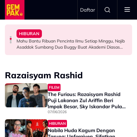
Skip to main content
Daftar
Hati Pun..."
Pernah Lupakan..." - Yassin Yahya
Rieffa? Ini Respon Tuan Badan - "Saya Tiada Rasa Sakit
HIBURAN
"Aku Ada Kisah Yang Satu Malaysia Pernah Tahu & Tak
Aliff Rakib Hadiah Rumah RM1 Juta Kepada Ibu Bapa
Big Stage Rocketfuel: Tiada Penyingkiran Selepas
Mahu Bantu Ribuan Pencinta Ilmu Setiap Minggu, Najib
SELEBRITI
BERITA
SELEBRITI
Asaddok Sumbang Dua Buggy Buat Akademi Diasas
Ustaz Wadi Annuar
Razaisyam Rashid
FILEM
The Furious: Razaisyam Rashid
Puji Lakonan Zul Ariffin Beri
Impak Besar, Sky Iskandar Pula
‘Dilahirkan’ Jadi Bintang Filem
07/06/2026
HIBURAN
Nabila Huda Kagum Dengan
Tarung: Unforgiven, Sifatkan