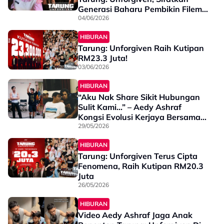
Generasi Baharu Pembikin Filem
Semakin Menyerlah - “Filem Ni
04/06/2026
Memang Handsome Dari Awal
HIBURAN
Sampai Habis”
Tarung: Unforgiven Raih Kutipan
RM23.3 Juta!
03/06/2026
HIBURAN
“Aku Nak Share Sikit Hubungan
Sulit Kami...” – Aedy Ashraf
Kongsi Evolusi Kerjaya Bersama
Razaisyam Rashid
29/05/2026
HIBURAN
Tarung: Unforgiven Terus Cipta
Fenomena, Raih Kutipan RM20.3
Juta
26/05/2026
HIBURAN
Video Aedy Ashraf Jaga Anak