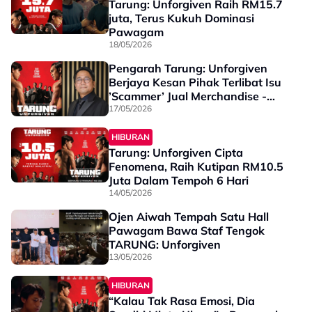
Tarung: Unforgiven Raih RM15.7
juta, Terus Kukuh Dominasi
Pawagam
18/05/2026
Pengarah Tarung: Unforgiven
Berjaya Kesan Pihak Terlibat Isu
’Scammer’ Jual Merchandise -
“Benda Macam Ni Tak Patut Jadi”
17/05/2026
HIBURAN
Tarung: Unforgiven Cipta
Fenomena, Raih Kutipan RM10.5
Juta Dalam Tempoh 6 Hari
14/05/2026
Ojen Aiwah Tempah Satu Hall
Pawagam Bawa Staf Tengok
TARUNG: Unforgiven
13/05/2026
HIBURAN
“Kalau Tak Rasa Emosi, Dia