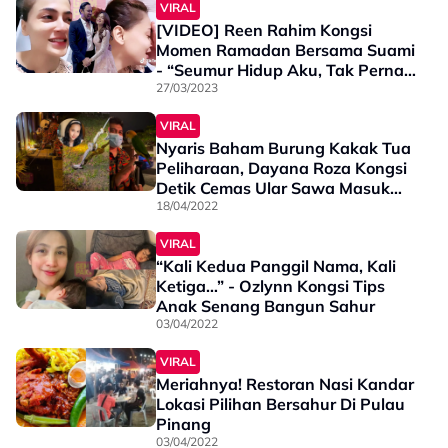
VIRAL
[VIDEO] Reen Rahim Kongsi
Momen Ramadan Bersama Suami
- “Seumur Hidup Aku, Tak Pernah
Bangun Sahur…”
27/03/2023
VIRAL
Nyaris Baham Burung Kakak Tua
Peliharaan, Dayana Roza Kongsi
Detik Cemas Ular Sawa Masuk
Rumah - “Nasib My Husband…”
18/04/2022
VIRAL
“Kali Kedua Panggil Nama, Kali
Ketiga…” - Ozlynn Kongsi Tips
Anak Senang Bangun Sahur
03/04/2022
VIRAL
Meriahnya! Restoran Nasi Kandar
Lokasi Pilihan Bersahur Di Pulau
Pinang
03/04/2022