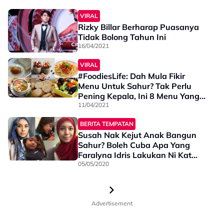
VIRAL
Rizky Billar Berharap Puasanya
Tidak Bolong Tahun Ini
16/04/2021
VIRAL
#FoodiesLife: Dah Mula Fikir
Menu Untuk Sahur? Tak Perlu
Pening Kepala, Ini 8 Menu Yang
Kenyang & Mudah
11/04/2021
BERITA TEMPATAN
Susah Nak Kejut Anak Bangun
Sahur? Boleh Cuba Apa Yang
Faralyna Idris Lakukan Ni Kat
Anaknya...
05/05/2020
Advertisement