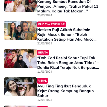
Kenang Sambut Ramadan Di
Penjara, Ameng: “Sahur Pukul 11
Malam, Kalau Tak Makan…”
23/03/2024
BUDAYA POPULAR
Netizen Puji Atikah Suhaimie
Rajin Masak Sahur - “Boleh
Katakan Setiap Hari Aku Macam
Wajib Tengok…”
21/03/2024
BERITA
“Dah Cari Resipi Sahur Tapi Tak
Tahu Boleh Bangun Atau Tidak” -
Dahlia Rizal Teruja Nak Berpuasa
Bersama Suami
11/03/2024
VIRAL
Ayu Ting Ting Ikut Penduduk
Kejut Orang Kampung Bangun
Sahur
12/04/2023