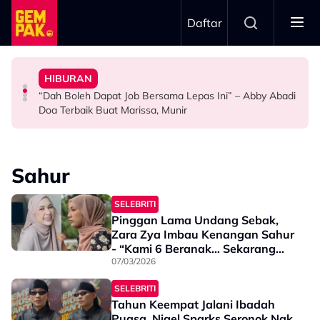
Skip to main content
Daftar
Doktor
Anak Yang Sudah Mati
HIBURAN
Bawa Anak Ke Klinik, Syasya Rizal Terkejut Dikenali
Kasihnya Ibu, Ikan Lumba-Lumba Enggan Tinggalkan
Pengantin Penat Sampai Tertidur Atas Pelamin
“Dah Boleh Dapat Job Bersama Lepas Ini” – Abby Abadi
HIBURAN
BERITA
ANTARABANGSA
Doa Terbaik Buat Marissa, Munir
Sahur
SELEBRITI
Pinggan Lama Undang Sebak,
Zara Zya Imbau Kenangan Sahur
- “Kami 6 Beranak… Sekarang
Saya Cuma Dengan Mama
07/03/2026
Sahaja”
SELEBRITI
Tahun Keempat Jalani Ibadah
Puasa, Nigel Sparks Seronok Nak