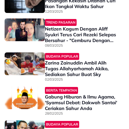
Pasangan Kekasih Ditahan Curi
Ikan Tongkol Waktu Sahur
12/03/2025
TREND PASARAN
Netizen Kagum Dengan Aliff
Syukri Terus Cari Rezeki Selepas
Bersahur - "Cemburu Dengan
Semangat Datuk..."
08/03/2025
BUDAYA POPULAR
Zarina Zainuddin Ambil Alih
Tugas Allahyarhamah Akiko,
Sediakan Sahur Buat Sky
02/03/2025
BERITA TEMPATAN
Gabung Hiburan & Ilmu Agama,
'Syamsul Debat: Dakwah Santai'
Ceriakan Sahur Anda
28/02/2025
BUDAYA POPULAR