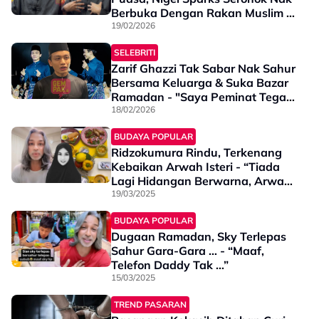
Berbuka Dengan Rakan Muslim -
"Saya Juga Cuba Untuk
19/02/2026
Bersahur..."
SELEBRITI
Zarif Ghazzi Tak Sabar Nak Sahur
Bersama Keluarga & Suka Bazar
Ramadan - "Saya Peminat Tegar
Ayam Gunting..."
18/02/2026
BUDAYA POPULAR
Ridzokumura Rindu, Terkenang
Kebaikan Arwah Isteri - “Tiada
Lagi Hidangan Berwarna, Arwah
Suka Buat Sendiri, Sampaikan
19/03/2025
Cuci Pinggan Pun Dia Tak Bagi”
BUDAYA POPULAR
Dugaan Ramadan, Sky Terlepas
Sahur Gara-Gara … - “Maaf,
Telefon Daddy Tak …”
15/03/2025
TREND PASARAN