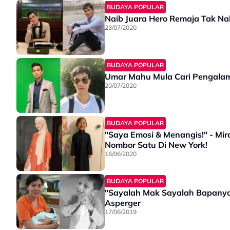
BUDAYA POPULAR
Naib Juara Hero Remaja Tak Na
23/07/2020
BUDAYA POPULAR
Umar Mahu Mula Cari Pengala
20/07/2020
BUDAYA POPULAR
"Saya Emosi & Menangis!" - Mi
Nombor Satu Di New York!
16/06/2020
BUDAYA POPULAR
"Sayalah Mak Sayalah Bapanya"
Asperger
17/06/2019