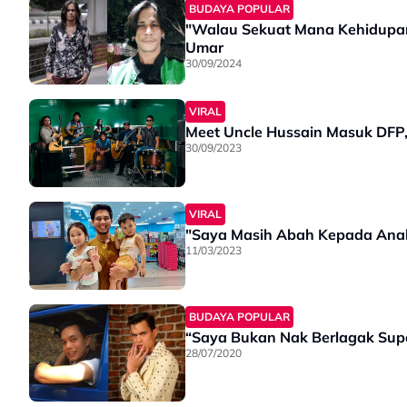
BUDAYA POPULAR
"Walau Sekuat Mana Kehidupan S
Umar
30/09/2024
VIRAL
Meet Uncle Hussain Masuk DFP,
30/09/2023
VIRAL
"Saya Masih Abah Kepada Anak
11/03/2023
BUDAYA POPULAR
“Saya Bukan Nak Berlagak Supe
28/07/2020