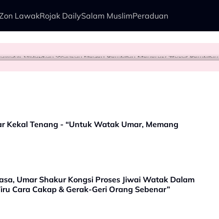
Zon Lawak
Rojak Daily
Salam Muslim
Peraduan
Usia 74 tahun Bukan Penghalang, Tunku Puteri Jawahir Hidupkan Warisan Negeri Sembilan Menerusi ‘Royal Sembila
pore Airlines
idi Aziz
 Nelayan Tangkap Ikan Segar Setiap Hari
ndar Kekal Tenang - “Untuk Watak Umar, Memang
sa, Umar Shakur Kongsi Proses Jiwai Watak Dalam
iru Cara Cakap & Gerak-Geri Orang Sebenar”