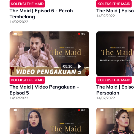
KOLEKSI THE MAID
KOLEKSI THE MAID
The Maid | Episod 6 - Pecah
The Maid | Episo
Tembelang
14/02/2022
14/02/2022
05:30
KOLEKSI THE MAID
KOLEKSI THE MAID
The Maid | Video Pengakuan -
The Maid | Epis
Episod 5
Persoalan
14/02/2022
14/02/2022