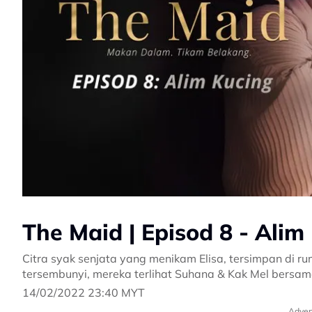
The Maid | Episod 8 - Alim
Citra syak senjata yang menikam Elisa, tersimpan di r
tersembunyi, mereka terlihat Suhana & Kak Mel bersa
14/02/2022 23:40 MYT
Adver