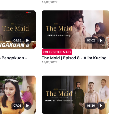
14/02/2022
04:35
07:02
KOLEKSI THE MAID
o Pengakuan -
The Maid | Episod 8 - Alim Kucing
14/02/2022
07:03
08:20