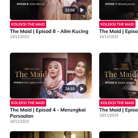
22:56
KOLEKSI THE MAID
KOLEKSI THE MAID
The Maid | Episod 8 - Alim Kucing
The Maid | Epis
10/11/2023
10/11/2023
24:10
KOLEKSI THE MAID
KOLEKSI THE MAID
The Maid | Episod 4 - Merungkai
The Maid | Episo
Persoalan
10/11/2023
10/11/2023