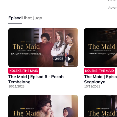
Adver
Episod
Lihat Juga
24:08
KOLEKSI THE MAID
KOLEKSI THE MAID
The Maid | Episod 6 - Pecah
The Maid | Episo
Tembelang
Segalanya
10/11/2023
10/11/2023