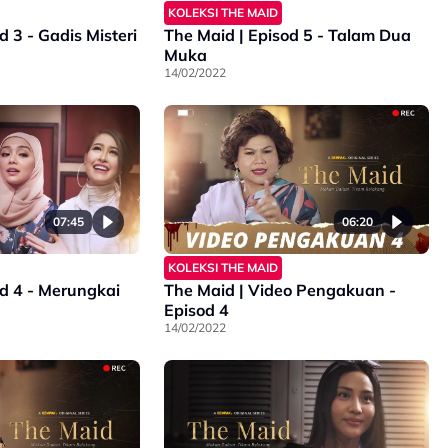
KOLEKSI THE MAID
d 3 - Gadis Misteri
The Maid | Episod 5 - Talam Dua
Muka
14/02/2022
07:45
06:20
KOLEKSI THE MAID
od 4 - Merungkai
The Maid | Video Pengakuan -
Episod 4
14/02/2022