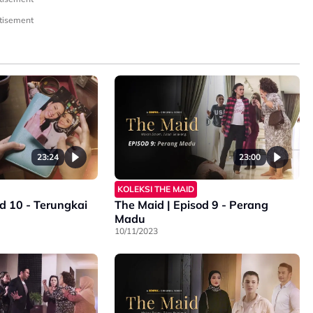
tisement
23:24
23:00
KOLEKSI THE MAID
d 10 - Terungkai
The Maid | Episod 9 - Perang
Madu
10/11/2023