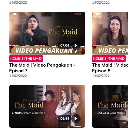
14/02/2022
14/02/2022
07:04
KOLEKSI THE MAID
KOLEKSI THE MAID
The Maid | Video Pengakuan -
The Maid | Vide
Episod 7
Episod 8
14/02/2022
14/02/2022
06:44