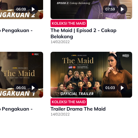
06:09
07:59
KOLEKSI THE MAID
o Pengakuan -
The Maid | Episod 2 - Cakap
Belakang
14/02/2022
01:03
06:01
KOLEKSI THE MAID
Trailer Drama The Maid
o Pengakuan -
14/02/2022