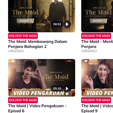
06:52
KOLEKSI THE MAID
KOLEKSI THE MAID
The Maid: Membawang Dalam
The Maid - Me
Penjara Bahagian 2
Penjara
14/02/2022
14/02/2022
05:19
KOLEKSI THE MAID
KOLEKSI THE MAID
The Maid | Video Pengakuan -
The Maid | Vide
Episod 6
Episod 9