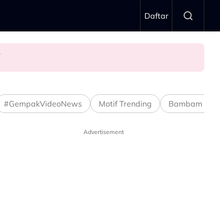
Daftar
n’
#GempakVideoNews
Motif Trending
Bambam Stud
Advertisement