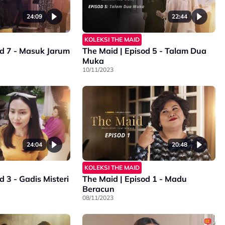
24:09
22:44
KOLEKSI THE MAID
od 7 - Masuk Jarum
The Maid | Episod 5 - Talam Dua
Muka
10/11/2023
24:04
20:48
KOLEKSI THE MAID
d 3 - Gadis Misteri
The Maid | Episod 1 - Madu
Beracun
08/11/2023