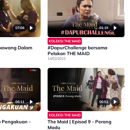
07:06
01:19
KOLEKSI THE MAID
nbawang Dalam
#DapurChallenge bersama
Pelakon THE MAID
14/02/2022
06:11
06:51
KOLEKSI THE MAID
o Pengakuan -
The Maid | Episod 9 - Perang
Madu