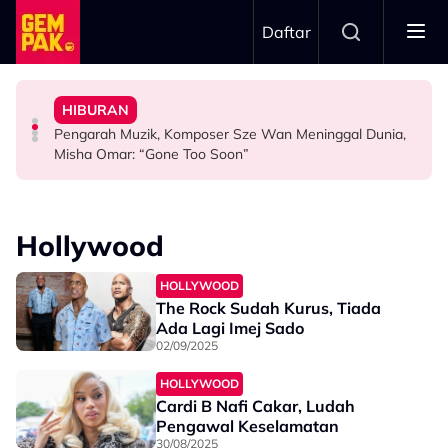
Skip to main content
Daftar
Pengantin - "Hari Ini Hari Yang Paling Sedih..."
Meninggal Dunia Sebelum Sempat Sahkan Lafaz
Gelagat Penari Ketika Praktis - "Memang Kena Jeling..."
"Ini Namanya Penyanyi Yang..."
HIBURAN
Tular Detik Pilu Di Majlis Pernikahan, Saksi Akad
Stacy Rindu Zaman Persembahan 'All Out', Kongsi
Bukan Penyanyi Ego, Adzrin Adzhar 'Back-Up' Awie -
Pengarah Muzik, Komposer Sze Wan Meninggal Dunia,
VIRAL
SELEBRITI
SELEBRITI
Misha Omar: “Gone Too Soon”
Hollywood
HOLLYWOOD
The Rock Sudah Kurus, Tiada
Ada Lagi Imej Sado
02/09/2025
HOLLYWOOD
Cardi B Nafi Cakar, Ludah
Pengawal Keselamatan
30/08/2025