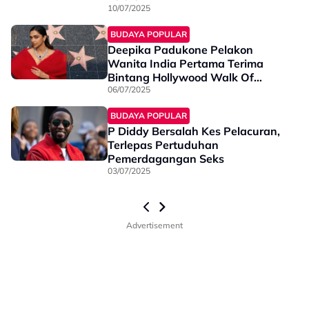
10/07/2025
BUDAYA POPULAR
Deepika Padukone Pelakon
Wanita India Pertama Terima
Bintang Hollywood Walk Of
Fame!
06/07/2025
BUDAYA POPULAR
P Diddy Bersalah Kes Pelacuran,
Terlepas Pertuduhan
Pemerdagangan Seks
03/07/2025
Advertisement