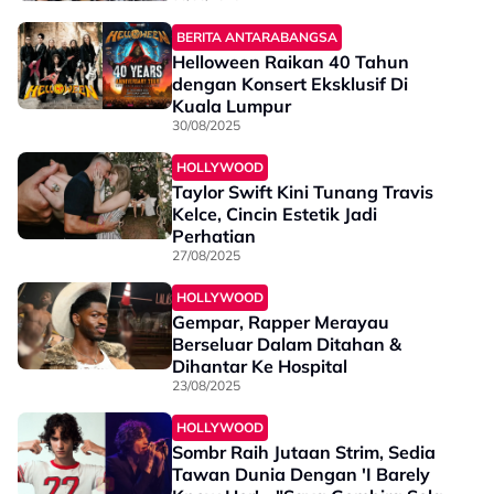
BERITA ANTARABANGSA
Helloween Raikan 40 Tahun
dengan Konsert Eksklusif Di
Kuala Lumpur
30/08/2025
HOLLYWOOD
Taylor Swift Kini Tunang Travis
Kelce, Cincin Estetik Jadi
Perhatian
27/08/2025
HOLLYWOOD
Gempar, Rapper Merayau
Berseluar Dalam Ditahan &
Dihantar Ke Hospital
23/08/2025
HOLLYWOOD
Sombr Raih Jutaan Strim, Sedia
Tawan Dunia Dengan 'I Barely