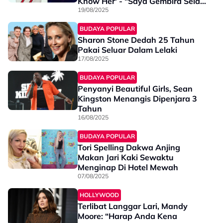
Know Her' - "Saya Gembira Selagi
..."
19/08/2025
BUDAYA POPULAR
Sharon Stone Dedah 25 Tahun
Pakai Seluar Dalam Lelaki
17/08/2025
BUDAYA POPULAR
Penyanyi Beautiful Girls, Sean
Kingston Menangis Dipenjara 3
Tahun
16/08/2025
BUDAYA POPULAR
Tori Spelling Dakwa Anjing
Makan Jari Kaki Sewaktu
Menginap Di Hotel Mewah
07/08/2025
HOLLYWOOD
Terlibat Langgar Lari, Mandy
Moore: “Harap Anda Kena