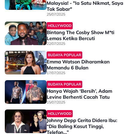
Malaysia! - "Ia Satu Nikmat, Saya
Tak Sabar"
25/07/2025
HOLLYWOOD
Bintang The Cosby Show M*ti
Lemas Ketika Bercuti
22/07/2025
BUDAYA POPULAR
Emma Watson Diharamkan
Memandu 6 Bulan
17/07/2025
BUDAYA POPULAR
Hanya Wajah ‘Bersih’, Adam
Levine Berhenti Cacah Tatu
15/07/2025
HOLLYWOOD
Johnny Depp Cerita Didera Ibu:
“Dia Baling Kasut Tinggi,
Telefon...”