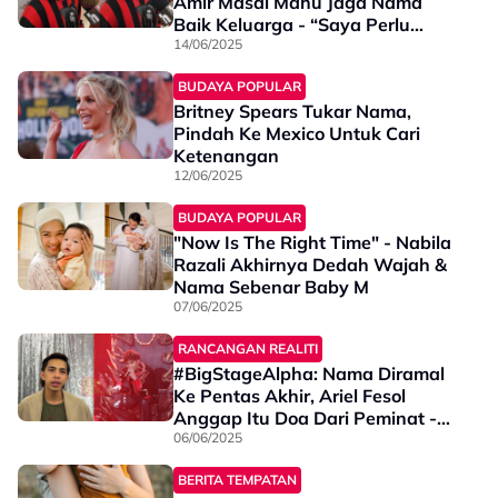
Amir Masdi Mahu Jaga Nama
Baik Keluarga - “Saya Perlu
Tunjukkan...”
14/06/2025
BUDAYA POPULAR
Britney Spears Tukar Nama,
Pindah Ke Mexico Untuk Cari
Ketenangan
12/06/2025
BUDAYA POPULAR
"Now Is The Right Time" - Nabila
Razali Akhirnya Dedah Wajah &
Nama Sebenar Baby M
07/06/2025
RANCANGAN REALITI
#BigStageAlpha: Nama Diramal
Ke Pentas Akhir, Ariel Fesol
Anggap Itu Doa Dari Peminat -
“Sekiranya Apa Yang Dikatakan
06/06/2025
Itu…”
BERITA TEMPATAN