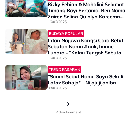
Rizky Febian & Mahalini Selamat
Timang Bayi Pertama, Beri Nama
Zairee Selina Quinlyn Kareema
Febian - “Telah Lahir Buah Hati
16/02/2025
Kami”
BUDAYA POPULAR
Intan Najuwa Kongsi Cara Betul
Sebutan Nama Anak, Imane
Lunara - “Kalau Tengok Sebutan
Macam…”
16/02/2025
TREND PASARAN
"Suami Sebut Nama Saya Sekali
Lafaz Sahaja" - Nijajujijaniba
08/02/2025
Advertisement