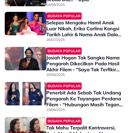
04/08/2025
BUDAYA POPULAR
Selepas Mengaku Hamil Anak
Luar Nikah, Erika Carlina Kongsi
Tarikh Lahir & Nama Anak Dalam
Kandungan
26/07/2025
BUDAYA POPULAR
Josiah Hogan Tak Sangka Nama
Pengarah Dikecilkan Pada Hasil
Akhir Filem - "Saya Tak Terfikir
Pula Sampai ..."
20/06/2025
BUDAYA POPULAR
Penerbit Ada Sebab Tak Undang
Pengarah Ke Tayangan Perdana
Filem - “Hubungan Masih Tegang,
Kes Mahkamah Sedang Berjalan”
19/06/2025
BUDAYA POPULAR
Tak Mahu Terpalit Kontroversi,