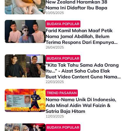
New Zealand Haramkan 38
Nama Ini Didaftar Ibu Bapa
10/05/2025
BUDAYA POPULAR
Farid Kamil Mohon Maaf Petik
Nama Jamal Abdillah, Belum
Terima Respons Dari Empunya
Badan - “Saya Kesal…”
26/04/2025
BUDAYA POPULAR
“Kita Tak Tahu Sama Ada Orang
Itu…” - Aizat Saha Cuba Elak
Buat Video Content Guna Nama
Selebriti, Hanya Mahu Fokus Hasil
22/03/2025
Video Manfaat
TREND PASARAN
Nama-Nama Unik Di Indonesia,
Ada Minal Aidin Wal Faizin &
Satria Baja Hitam
12/03/2025
BUDAYA POPULAR