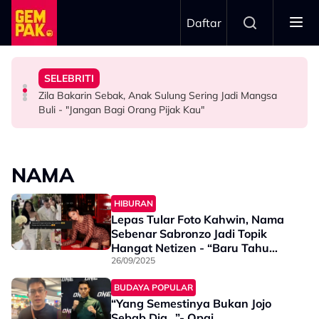
Skip to main content
Daftar
Kau Ini Nak Kena…”
Rahman
Kesabaran Fasha Sandha Makin ‘Tipis’ - “Orang Macam
“Saya Ingat Sudah Mati”
SELEBRITI
“Kalau Dulu, Masa Mandi Selalu Nampak…” - Zoey
Dakwa Pelakon Tak Serik Datang Lewat Ke Set,
Pemain Bola Sepak Kongsi Detik Cemas Dipanah Petir -
Zila Bakarin Sebak, Anak Sulung Sering Jadi Mangsa
HIBURAN
HIBURAN
BOLA SEPAK
Buli - "Jangan Bagi Orang Pijak Kau"
NAMA
HIBURAN
Lepas Tular Foto Kahwin, Nama
Sebenar Sabronzo Jadi Topik
Hangat Netizen - “Baru Tahu
Nama Sebenar…”
26/09/2025
BUDAYA POPULAR
“Yang Semestinya Bukan Jojo
Sebab Dia…”- Opai