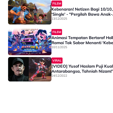
FILEM
Kebenaran! Netizen Bagi 10/1
'Single' - "Pergilah Bawa Ana
13/12/2025
FILEM
Animasi Tempatan Bertaraf Holl
Ramai Tak Sabar Menanti ‘Keben
10/11/2025
VIRAL
[VIDEO] Yusof Haslam Puji Kual
Antarabangsa, Tahniah Nizam!
24/12/2022