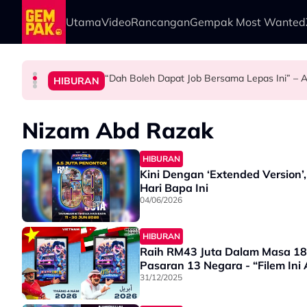
Skip to main content
Utama
Video
Rancangan
Gempak Most Wanted
“Dah Boleh Dapat Job Bersama Lepas Ini” – A
HIBURAN
SELEBRITI
BERITA
HIBURAN
Kasihnya Ibu, Ikan Lumba-Lumba Enggan Tingg
Bawa Anak Ke Klinik, Syasya Rizal Terkejut Di
Michelle Yeoh Dinobatkan ‘Tokoh Perfileman A
Nizam Abd Razak
HIBURAN
Kini Dengan ‘Extended Version
Hari Bapa Ini
04/06/2026
HIBURAN
Raih RM43 Juta Dalam Masa 18
Pasaran 13 Negara - “Filem Ini
31/12/2025