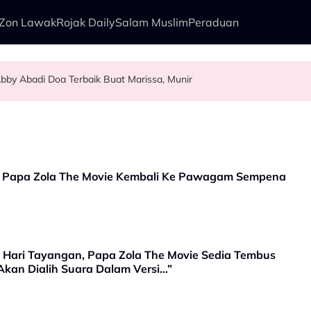
Zon Lawak
Rojak Daily
Salam Muslim
Peraduan
bby Abadi Doa Terbaik Buat Marissa, Munir
alkan Anak Yang Sudah Mati
kenali Doktor
sia Tahun Ini’ Di BIFF
’, Papa Zola The Movie Kembali Ke Pawagam Sempena
 Hari Tayangan, Papa Zola The Movie Sedia Tembus
 Akan Dialih Suara Dalam Versi…”