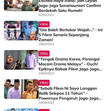
Excited Raya Awal? Jom Layan
Jaga-Jaga Senariounion! Confirm
Berdekah Satu Rumah!
02/05/2022
VIRAL
“Dia Boleh Bertukar Wajah…” - Ini
5 Filem Senario Sepanjang
Zaman!
29/04/2022
VIRAL
“Tengok Drama Korea, Perangai
Macam Drama Melayu” - Ouch!
Epiknya Babak Filem Jaga-Jaga
Senariounion
24/04/2022
VIRAL
“Sebab Filem Ni Saya Langgan
Balik Selepas 11 Tahun” -
Powernya Pengaruh Jaga-Jaga
Senariounion, Ramai Excited!
19/04/2022