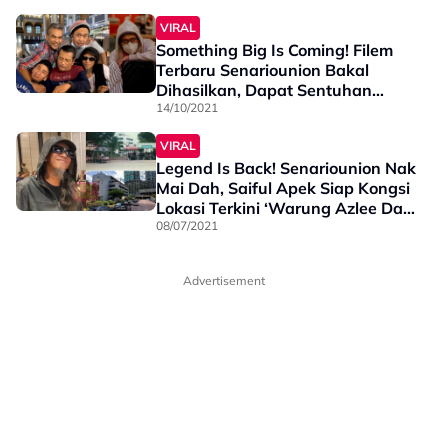
VIRAL
Something Big Is Coming! Filem
Terbaru Senariounion Bakal
Dihasilkan, Dapat Sentuhan
‘Keramat’ Pengarah…
14/10/2021
VIRAL
Legend Is Back! Senariounion Nak
Mai Dah, Saiful Apek Siap Kongsi
Lokasi Terkini ‘Warung Azlee Dan
Mazlan’
08/07/2021
Advertisement