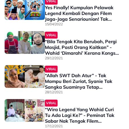
VIRAL
Yes Finally! Kumpulan Pelawak
Legend Kembali Dengan Filem
Jaga-Jaga Senariounion! Tak
Sabar Nak Tengok Wey
15/04/2022
VIRAL
“Bila Tengok Kita Berubah, Pergi
Masjid, Pasti Orang Kaitkan” -
Wahid ‘Dimarahi’ Kerana Kongsi
Kisah Hijrah? Kenapa Tu?
29/12/2021
VIRAL
“Allah SWT Dah Atur” - Tak
Mampu Beri Zuriat, Syanie Tak
Sangka Suaminya Tetap...
28/12/2021
VIRAL
“Wira Legend Yang Wahid Curi
Tu Ada Lagi Ke?” - Peminat Tak
Sabar Nak Tengok Filem
Terbaharu Senario
17/12/2021