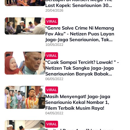
Last Kopek: Senariounion 30
Tahun, Penganjur Perjelas
20/04/2026
Kenapa Tak Pilih Heyda Hafeey
VIRAL
“Genre Solve Crime Ni Memang
Fav Aku” - Netizen Puas Layan
Jaga-Jaga Senariounion, Tak
Sangka Ada Plot Twist!
10/05/2022
VIRAL
“Cuak Sampai Tercirit? Lawak! ” -
Netizen Tak Sangka Jaga-Jaga
Senariounion Banyak Babak
Berdekah!
06/05/2022
VIRAL
Masih Menyengat! Jaga-Jaga
Senariounio Kekal Nombor 1,
Filem Terbaik Musim Raya!
04/05/2022
VIRAL