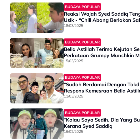
BUDAYA POPULAR
Reaksi Wajah Syed Saddiq Tengo
Usik - “Chill Abang Berlakon Sa
18/03/2025
BUDAYA POPULAR
Bella Astillah Terima Kejutan S
Perkataan Grumpy Munchkin Me
15/03/2025
BUDAYA POPULAR
“Sudah Berdamai Dengan Takdi
Respons Kemesraan Bella Astil
11/03/2025
BUDAYA POPULAR
“Kalau Saya Sedih, Dia Yang Bu
Kerana Syed Saddiq
16/02/2025