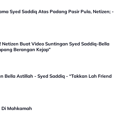
Nama Syed Saddiq Atas Padang Pasir Pula, Netizen; -
Netizen Buat Video Suntingan Syed Saddiq-Bella
umpang Berangan Kejap”
an Bella Astillah - Syed Saddiq - “Takkan Lah Friend
iq Di Mahkamah