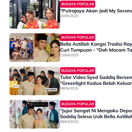
BUDAYA POPULAR
20/05/2025
BUDAYA POPULAR
Bella Astillah Kongsi Tradisi 
Curi Tumpuan - “Dah Macam Ta
13/04/2025
BUDAYA POPULAR
Tular Video Syed Saddiq Bersem
“Greenlight Kedua Belah Kelu
09/04/2025
BUDAYA POPULAR
“Jujur Sangat Ni Mengaku Depa
Saddiq Selesa Usik Bella Astilla
08/04/2025