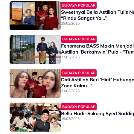
BUDAYA POPULAR
Sweetnya! Bella Astillah Tulis 
“Rindu Sangat Ya…”
29/03/2025
BUDAYA POPULAR
Fenomena BASS Makin Menjadi! 
Astillah ‘Berkahwin’ Pula - “T
27/03/2025
BUDAYA POPULAR
Didi Astillah Beri ‘Hint’ Hubung
Zone Kalau…”
21/03/2025
BUDAYA POPULAR
Bella Hadir Sokong Syed Sadd
19/03/2025