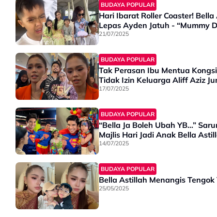
BUDAYA POPULAR
Hari Ibarat Roller Coaster! Bell
Lepas Ayden Jatuh - “Mummy D
21/07/2025
BUDAYA POPULAR
Tak Perasan Ibu Mentua Kongsi 
Tidak Izin Keluarga Aliff Aziz 
17/07/2025
BUDAYA POPULAR
“Bella Ja Boleh Ubah YB…” Sar
Majlis Hari Jadi Anak Bella Astil
14/07/2025
BUDAYA POPULAR
Bella Astillah Menangis Tengok
25/05/2025