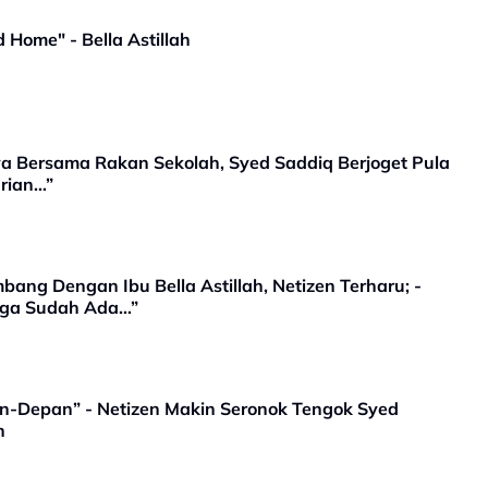
"Putrajaya Akan Jadi My Second Home" - Bella Astillah
Raya Bersama Rakan Sekolah, Syed Saddiq Berjoget Pula
rian…”
bang Dengan Ibu Bella Astillah, Netizen Terharu; -
arga Sudah Ada…”
n-Depan” - Netizen Makin Seronok Tengok Syed
h