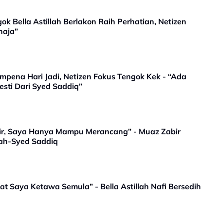
k Bella Astillah Berlakon Raih Perhatian, Netizen
haja”
empena Hari Jadi, Netizen Fokus Tengok Kek - “Ada
sti Dari Syed Saddiq”
r, Saya Hanya Mampu Merancang” - Muaz Zabir
lah-Syed Saddiq
at Saya Ketawa Semula” - Bella Astillah Nafi Bersedih