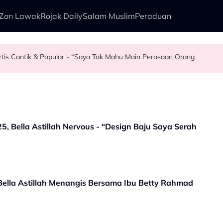
Zon Lawak
Rojak Daily
Salam Muslim
Peraduan
rtis Cantik & Popular - “Saya Tak Mahu Main Perasaan Orang
az Selamat, Kenang Jasa Selamatkan Daripada Penyingkiran Di Big 
rry Al Hadad Terkilan Fizikal Jadi Bahan Hinaan - “Saya Ambil Masa
Sesuai…” – Dipuji Tampan, Aliff Aziz Anggap M. Nasir Sekadar Bergurau
 Bella Astillah Nervous - “Design Baju Saya Serah
ella Astillah Menangis Bersama Ibu Betty Rahmad