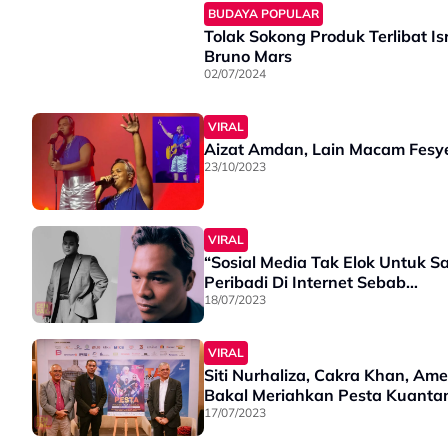
BUDAYA POPULAR
Tolak Sokong Produk Terlibat I
Bruno Mars
02/07/2024
VIRAL
Aizat Amdan, Lain Macam Fesy
23/10/2023
VIRAL
“Sosial Media Tak Elok Untuk S
Peribadi Di Internet Sebab…
18/07/2023
VIRAL
Siti Nurhaliza, Cakra Khan, A
Bakal Meriahkan Pesta Kuanta
17/07/2023