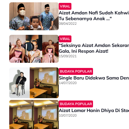
VIRAL
Aizat Amdan Nafi Sudah Kahwin
Tu Sebenarnya Anak ..."
08/04/2022
VIRAL
“Seksinya Aizat Amdan Sekaran
Gala, Ini Respon Aizat!
15/09/2021
BUDAYA POPULAR
Single Baru Didakwa Sama Denga
14/07/2020
BUDAYA POPULAR
Aizat Lamar Hanin Dhiya Di St
10/07/2020