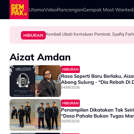
Skip to main content
Utama
Video
Rancangan
Gempak Most Wanted
Kembali Ubati Kerinduan Peminat, Syafiq Farh
HIBURAN
Aizat Amdan
HIBURAN
Rasa Seperti Baru Berlaku, Ai
Abang Sulung - “Dia Rebah Di D
04/06/2026
HIBURAN
Penampilan Dikatakan Tak Seir
“Dosa Pahala Bukan Tugas Man
16/05/2026