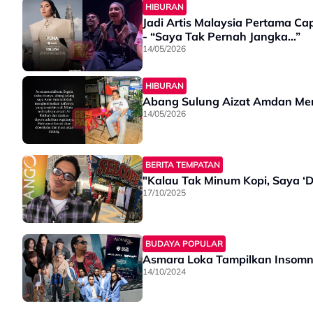
HIBURAN
Jadi Artis Malaysia Pertama Cap
- “Saya Tak Pernah Jangka…”
14/05/2026
HIBURAN
Abang Sulung Aizat Amdan Me
14/05/2026
BERITA TEMPATAN
"Kalau Tak Minum Kopi, Saya ‘
17/10/2025
BUDAYA POPULAR
Asmara Loka Tampilkan Insomni
14/10/2024